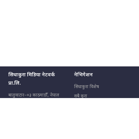
सिधाकुरा मिडिया नेटवर्क
नेभिगेशन
प्रा.लि.
सिधाकुरा विशेष
बालुवाटार–०३ काठमाडौँ, नेपाल
सबै कुरा
जनताका कुरा
सम्पर्क: ९८५१३६२६६६,
९८०२३६२६६६
उपभोक्ताका कुरा
इमेल:
news@sidhakura.com
,
info@sidhakura.com
अपराध
हाम्रो टीम