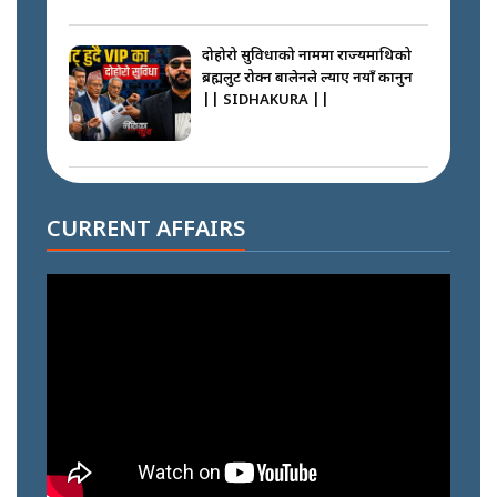
दोहोरो सुविधाको नाममा राज्यमाथिको
ब्रह्मलुट रोक्न बालेनले ल्याए नयाँ कानुन
|| SIDHAKURA ||
निम्सदाइसँगै अस्ताएका रेकर्डहोल्डर
आरोहीहरू | Record-breaking
CURRENT AFFAIRS
climbers who set foot with
Nimsdai |
गोली ठोकेर पक्राउ गरिएको कर्मा ग्याङको
अपराध श्रृङ्खला || SIDHAKURA ||
नभाँडिएको सद्भाव : कप्तानगञ्जबाट