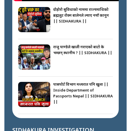
सल्किएको आगो निभाउनेहरू ||
SIDHAKURA || THE REPORTER
दोहोरो सुविधाको नाममा राज्यमाथिको
||
ब्रह्मलुट रोक्न बालेनले ल्याए नयाँ कानुन
|| SIDHAKURA ||
नेपालीलाई भरिया मात्र देख्ने दृष्टिकोण
बदलेका ‘निम्स दाई’ || SIDHAKURA
||
राजु पाण्डेले खाली गराएको बाटो के
भन्छन् स्थानीय ? || SIDHAKURA ||
कप्तानगञ्जपछि मधेसमा के हुँदैछ ?
आगो निभाउने कि तेल थप्ने ? WHATS
HAPPENING IN MADHESH ? ||
पासपोर्ट विभाग मध्यरात पनि खुला ||
Inside Department of
Passports Nepal || SIDHAKURA
||
कप्तानगञ्ज घटनाको सुरुवात कसरी
भयो ? के के भयो ? || SUNSARI
CASE || SIDHAKURA || THE
कहाँ हरायो ग्यास ? || Where Did
REPORTER ||
the Gas Go? || SIDHAKURA ||
SIDHAKURA INVESTIGATION