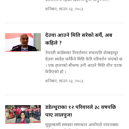
पसिरसरमा रहेको डिपोमा पुगेर अनुगमन...
Sidhakura || Pratibha Rawal
मन्त्री आउने बित्तिकै सुरु भएको थियो
शनिबार, साउन २३, २०८३
घुसको डिल || Raj Kumar Gupta ||
SIDHAKURA ||
रसुवाकाे भाङ्गे झरना | Bhange
Waterfall of Rasuwa ||
देउवा आउने मिति सरेको सर्यै, अब
SIDHAKURA ||
घुसको डिल गर्ने मन्त्रीकाे राजिनामा,
कहिले ?
भूमिसुधार मन्त्रीलाई जोगाइदै ! ||
नेपाली कांग्रेसका निवर्तमान सभापति शेरबहादुर
SIDHAKURA ||
देउवा स्वदेश फर्किने मिति फेरि परिवर्तन भएको छ
कहिले बन्ला चक्रपथ ? विस्तार कार्यमा
। एक हप्ताको बीचमा उनी आउने मिति तीन पटक
किन भइरहेछ ढिलाइ ?The Ring Road
फेरिएको हो ।
Expansion Dilemma |
७८ लाख घुस खाने मन्त्री ! जोगाउने
शनिबार, साउन २३, २०८३
SIDHAKURA |
प्रधानमन्त्री ? || SIDHAKURA ||
SIDHAKURA INVESTIGATION
||
पटकपटक भावुक बने गृहमन्त्री सुदन
डडेल्धुराका १२ परिवारले ३८ वर्षपछि
गुरुङ, भक्कानिए सांसदहरू ||
SIDHAKURA ||
पाए लालपुर्जा
मन्त्री र पूर्व मन्त्रीको ७८ लाख घुस डिलको
अडियो | FULL AUDIO |
सुकुम्बासी समस्या समाधान आयोगले नापनक्सा
SIDHAKURA |