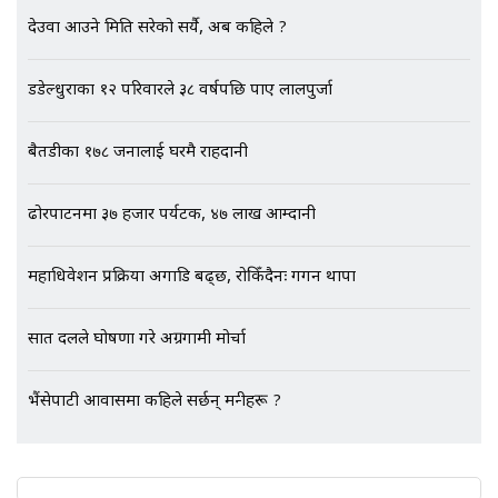
EXCLUSIVE - भिजिट भिसामा सेटिङको
देउवा आउने मिति सरेको सर्यै, अब कहिले ?
गोप्य अडियो र म्यासेज, गृह मन्त्रालय
कनेक्सन ! || VISIT VISA SCAM
डडेल्धुराका १२ परिवारले ३८ वर्षपछि पाए लालपुर्जा
बैतडीका १७८ जनालाई घरमै राहदानी
भिजिट भिसामा गृह मन्त्रालयकै सेटिङः१
अर्ब बढी घुस!|| SIDHAKURA ||
ढोरपाटनमा ३७ हजार पर्यटक, ४७ लाख आम्दानी
महाधिवेशन प्रक्रिया अगाडि बढ्छ, रोकिँदैनः गगन थापा
एभरेष्ट अस्पताल फलोअपः CCTV फुटेज
गायब || Everest Hospital
सात दलले घोषणा गरे अग्रगामी मोर्चा
Followup: CCTV Footage Lost |
SIDHAKURA |
भैंसेपाटी आवासमा कहिले सर्छन् मन्त्रीहरू ?