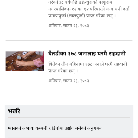
गरेको ३८ वर्षपछि डडेल्धुराको परशुराम
नगरपालिका–१२ का १२ परिवारले जग्गाधनी दर्ता
प्रमाणपुर्जा (लालपुर्जा) प्राप्त गरेका छन् ।
मन्त्री राजकुमारलाई घुस दिने विचौलीया
शनिबार, साउन २३, २०८३
पूर्व मन्त्री रञ्जिता || SIDHAKURA
||
बैतडीका १७८ जनालाई घरमै राहदानी
बितेका तीन महिनामा १७८ जनाले घरमै राहदानी
मन्त्रीले घुस डिल गरेको अडियो ! दुई झोला
नोट मन्त्रीलाई घुस | SIDHAKURA |
प्राप्त गरेका छन् ।
SIDHAKURA INVESTIGATION |
शनिबार, साउन २३, २०८३
मृतकका परिवारप्रति मेडिकल काउन्सीलको
बदनियत ! न्याय खोज्दै भौतारिदै सुवास
भर्खरै
|| THE REPORTER ||
ग्यासको अभावः कम्पनी र डिपोमा उद्योग मन्त्रीको अनुगमन