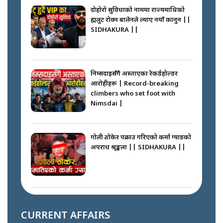
दोहोरो सुविधाको नाममा राज्यमाथिको
ब्रह्मलुट रोक्न बालेनले ल्याए नयाँ कानुन ||
SIDHAKURA ||
निम्सदाइसँगै अस्ताएका रेकर्डहोल्डर
आरोहीहरू | Record-breaking
climbers who set foot with
Nimsdai |
गोली ठोकेर पक्राउ गरिएको कर्मा ग्याङको
अपराध श्रृङ्खला || SIDHAKURA ||
नभाँडिएको सद्भाव : कप्तानगञ्जबाट
सल्किएको आगो निभाउनेहरू ||
CURRENT AFFAIRS
SIDHAKURA || THE REPORTER