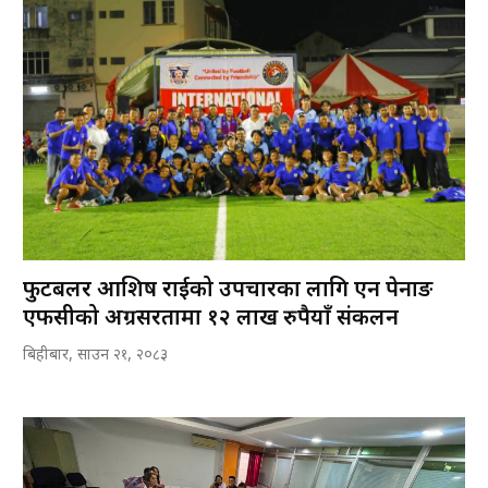
फुटबलर आशिष राईको उपचारका लागि एन पेनाङ
एफसीको अग्रसरतामा १२ लाख रुपैयाँ संकलन
बिहीबार, साउन २१, २०८३