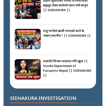
दोहोरो सुविधाको नाममा राज्यमाथिको
||
ब्रह्मलुट रोक्न बालेनले ल्याए नयाँ कानुन
|| SIDHAKURA ||
नेपालीलाई भरिया मात्र देख्ने दृष्टिकोण
बदलेका ‘निम्स दाई’ || SIDHAKURA
||
राजु पाण्डेले खाली गराएको बाटो के
भन्छन् स्थानीय ? || SIDHAKURA ||
कप्तानगञ्जपछि मधेसमा के हुँदैछ ?
आगो निभाउने कि तेल थप्ने ? WHATS
HAPPENING IN MADHESH ? ||
पासपोर्ट विभाग मध्यरात पनि खुला ||
Inside Department of
Passports Nepal || SIDHAKURA
||
कप्तानगञ्ज घटनाको सुरुवात कसरी
भयो ? के के भयो ? || SUNSARI
CASE || SIDHAKURA || THE
कहाँ हरायो ग्यास ? || Where Did
REPORTER ||
the Gas Go? || SIDHAKURA ||
SIDHAKURA INVESTIGATION