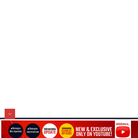
मन्त्री राजकुमारलाई घुस दिने विचौलीया
पूर्व मन्त्री रञ्जिता || SIDHAKURA
||
मन्त्रीले घुस डिल गरेको अडियो ! दुई झोला
नोट मन्त्रीलाई घुस | SIDHAKURA |
SIDHAKURA INVESTIGATION |
मृतकका परिवारप्रति मेडिकल काउन्सीलको
बदनियत ! न्याय खोज्दै भौतारिदै सुवास
|| THE REPORTER ||
सिधाकुरा मिडिया नेटवर्क
नेभिगेशन
EXCLUSIVE - भिजिट भिसामा सेटिङको
प्रा.लि.