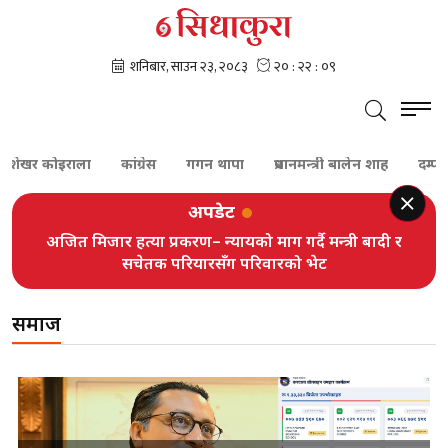
शेखर कोइराला
कांग्रेस
गगन थापा
प्रधानमन्त्री बालेन शाह
दम्पती
अपडेट
अजित मिजार हत्या प्रकरण– न्यायको माग गर्दै मन्त्री बादी र
सचेतक परियारसँग परिवारको भेट
समाज