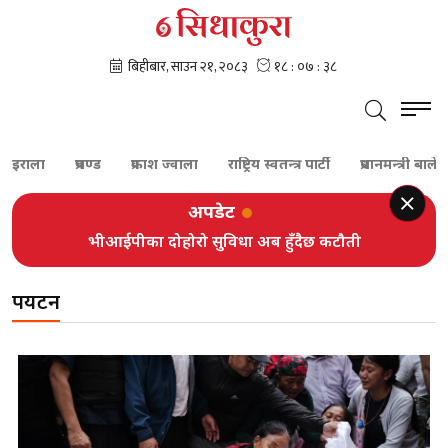
प्रचण्ड
प्रकाश ज्वाला
राष्ट्रिय स्वतन्त्र पार्टी
प्रधानमन्त्री बालेन शाह
अपडेट
कांग्रेस मुद्दामा सर्वोच्चको निस्साः संस्थापन पक्ष ढुक्क, देउवा पक्ष
भीआईपीका दोहोरो सुविधा अब हुँदैछ कटौती
आशावादी
पर्यटन