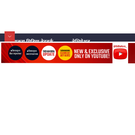
मृतकका परिवारप्रति मेडिकल
काउन्सीलको बदनियत ! न्याय खोज्दै
भौतारिदै सुवास || THE REPORTER
||
EXCLUSIVE - भिजिट भिसामा सेटिङको
गोप्य अडियो र म्यासेज, गृह मन्त्रालय
सिधाकुरा मिडिया नेटवर्क
नेभिगेशन
कनेक्सन ! || VISIT VISA SCAM
प्रा.लि.
सिधाकुरा विशेष
बालुवाटार–०३ काठमाडौँ, नेपाल
सबै कुरा
जनताका कुरा
भिजिट भिसामा गृह मन्त्रालयकै सेटिङः१
सम्पर्क: ९८५१३६२६६६,
९८०२३६२६६६
अर्ब बढी घुस!|| SIDHAKURA ||
उपभोक्ताका कुरा
इमेल:
news@sidhakura.com
,
info@sidhakura.com
अपराध
हाम्रो टीम
एभरेष्ट अस्पताल फलोअपः CCTV फुटेज
विज्ञापनका लागि
गायब || Everest Hospital
Followup: CCTV Footage Lost |
९८०२३६१६६६, ९८५१३३१६६६
SIDHAKURA |