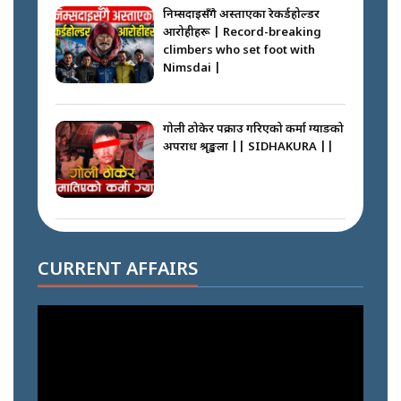
निम्सदाइसँगै अस्ताएका रेकर्डहोल्डर
आरोहीहरू | Record-breaking
climbers who set foot with
Nimsdai |
गोली ठोकेर पक्राउ गरिएको कर्मा ग्याङको
अपराध श्रृङ्खला || SIDHAKURA ||
नभाँडिएको सद्भाव : कप्तानगञ्जबाट
सल्किएको आगो निभाउनेहरू ||
CURRENT AFFAIRS
SIDHAKURA || THE REPORTER
||
नेपालीलाई भरिया मात्र देख्ने दृष्टिकोण
बदलेका ‘निम्स दाई’ || SIDHAKURA