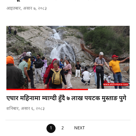
अन्नपूर्ण आधार शिविर पर्यटकले भरिभराउ
आइतबार, असार ७, २०८३
एघार महिनामा म्याग्दी हुँदै ७ लाख पर्यटक मुस्ताङ पुगे
शनिबार, असार ६, २०८३
1
2
NEXT