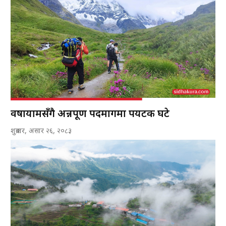
वर्षायामसँगै अन्नपूर्ण पदमार्गमा पर्यटक घटे
शुक्रबार, असार २६, २०८३