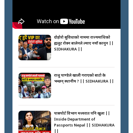
||
कप्तानगञ्जपछि मधेसमा के हुँदैछ ?
आगो निभाउने कि तेल थप्ने ? WHATS
HAPPENING IN MADHESH ? ||
दोहोरो सुविधाको नाममा राज्यमाथिको
ब्रह्मलुट रोक्न बालेनले ल्याए नयाँ कानुन ||
SIDHAKURA ||
कप्तानगञ्ज घटनाको सुरुवात कसरी
भयो ? के के भयो ? || SUNSARI
CASE || SIDHAKURA || THE
राजु पाण्डेले खाली गराएको बाटो के
REPORTER ||
भन्छन् स्थानीय ? || SIDHAKURA ||
भीड नियन्त्रण गर्न बारम्बार किन चुक्दैछ
प्रहरी ? Police repeatedly fail to
control crowds ?
पासपोर्ट विभाग मध्यरात पनि खुला ||
Inside Department of
Passports Nepal || SIDHAKURA