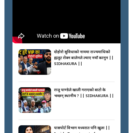
नेपालीलाई भरिया मात्र देख्ने दृष्टिकोण
बदलेका ‘निम्स दाई’ || SIDHAKURA
||
कप्तानगञ्जपछि मधेसमा के हुँदैछ ?
आगो निभाउने कि तेल थप्ने ? WHATS
HAPPENING IN MADHESH ? ||
दोहोरो सुविधाको नाममा राज्यमाथिको
ब्रह्मलुट रोक्न बालेनले ल्याए नयाँ कानुन ||
SIDHAKURA ||
कप्तानगञ्ज घटनाको सुरुवात कसरी
भयो ? के के भयो ? || SUNSARI
CASE || SIDHAKURA || THE
राजु पाण्डेले खाली गराएको बाटो के
REPORTER ||
भन्छन् स्थानीय ? || SIDHAKURA ||
भीड नियन्त्रण गर्न बारम्बार किन चुक्दैछ
प्रहरी ? Police repeatedly fail to
control crowds ?
पासपोर्ट विभाग मध्यरात पनि खुला ||