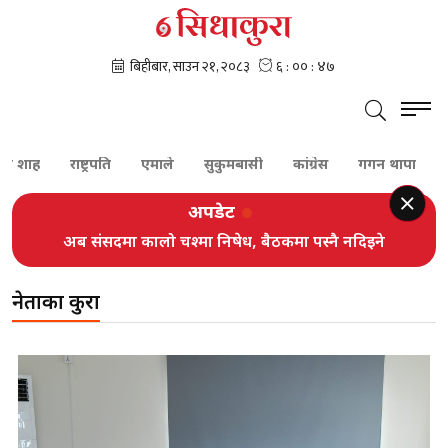
राष्ट्रपति
एमाले
सुकुमबासी
कांग्रेस
गगन थापा
शेरबहादुर दे
अपडेट
अब संसदमा कालो चश्मा निषेध, बैठकमा पस्नै नदिइने
नेताका कुरा