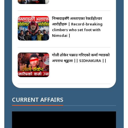
निम्सदाइसँगै अस्ताएका रेकर्डहोल्डर
आरोहीहरू | Record-breaking
climbers who set foot with
Nimsdai |
गोली ठोकेर पक्राउ गरिएको कर्मा ग्याङको
अपराध श्रृङ्खला || SIDHAKURA ||
नभाँडिएको सद्भाव : कप्तानगञ्जबाट
सल्किएको आगो निभाउनेहरू ||
CURRENT AFFAIRS
SIDHAKURA || THE REPORTER
||