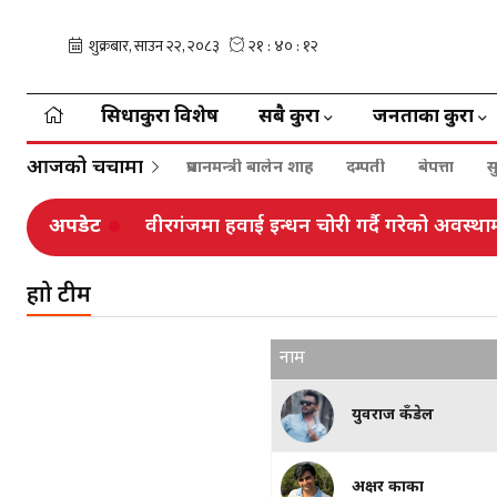
सिधाकुरा विशेष
सबै कुरा
जनताका कुरा
आजको चर्चामा
प्रधानमन्त्री बालेन शाह
दम्पती
बेपत्ता
स
करदाता प्रोत्साहन उपहार कार्यक्रमको प्रा
वीरगंजमा हवाई इन्धन चोरी गर्दै गरेको अवस्थाम
अपडेट
हुने
हाम्रो टीम
नाम
युवराज कँडेल