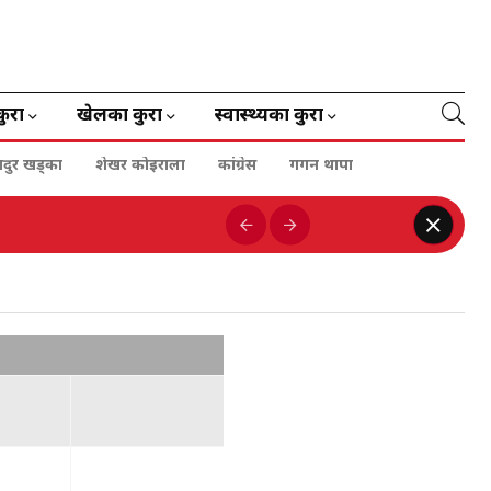
कुरा
खेलका कुरा
स्वास्थ्यका कुरा
हादुर खड्का
शेखर कोइराला
कांग्रेस
गगन थापा
ई १० लाख उपहार घोषणा