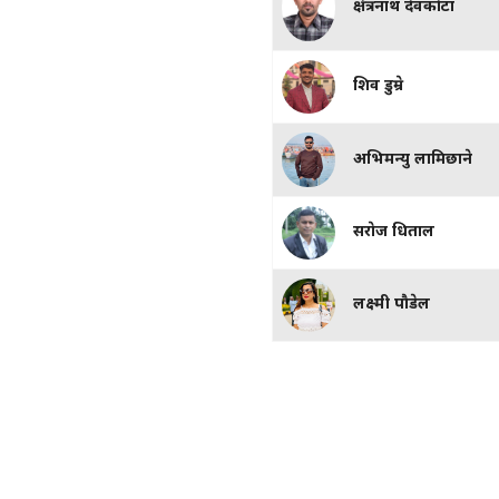
क्षेत्रनाथ देवकाेटा
शिव डुम्रे
अभिमन्यु लामिछाने
सराेज धिताल
लक्ष्मी पाैडेल