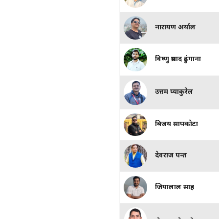
अक्षर काका
नारायण अर्याल
विष्णु प्रसाद ढुंगाना
उत्तम प्याकुरेल
बिजय सापकाेटा
देवराज पन्त
जियालाल साह