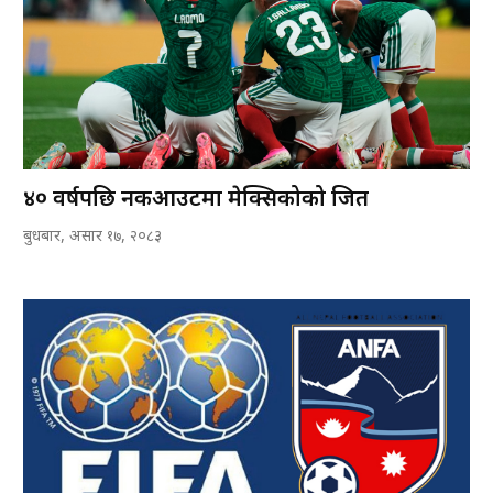
४० वर्षपछि नकआउटमा मेक्सिकोको जित
बुधबार, असार १७, २०८३