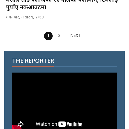
मेसीले तोडे क्लोजको १६ गोलको कीर्तिमान, टिमलाई
पुर्याए नकआउटमा
मंगलबार, असार ९, २०८३
1
2
NEXT
THE REPORTER