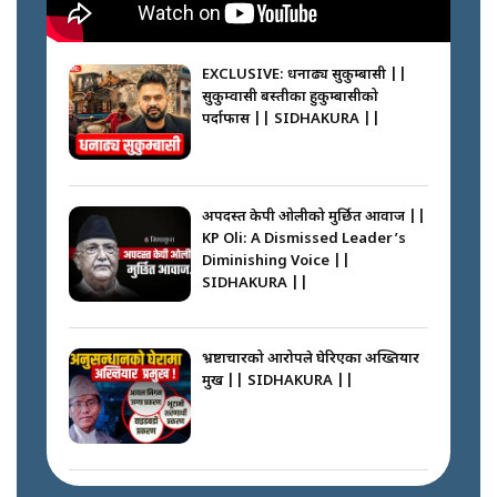
||
घरबाट निस्किएर आफ्नै घरमा आगो
लगाउन जानेलाई रोकौँः रवि लामिछाने ||
SIDHAKURA ||
EXCLUSIVE: धनाढ्य सुकुम्बासी ||
सुकुम्वासी बस्तीका हुकुम्बासीको
फेरि स्वर्गनर्कको यात्रामा ओली–प्रचण्ड ||
पर्दाफास || SIDHAKURA ||
SIDHAKURA ||
प्रधानमन्त्री बालेनले सम्बोधनमा के भने ?
|| PM BALEN ADDRESS ||
SIDHAKURA ||
अपदस्त केपी ओलीको मुर्छित आवाज ||
KP Oli: A Dismissed Leader’s
कस्तो छ नागढुङ्गा सुरुङमार्ग ? ||
Diminishing Voice ||
SIDHAKURA ||
SIDHAKURA ||
अदालतको गुनासो अब सिधै सर्वोच्चमा
|| Court Grievances Directly to
the Supreme Court ||
भ्रष्टाचारको आरोपले घेरिएका अख्तियार
SIDHAKURA
प्रमुख || SIDHAKURA ||
प्रश्नपत्र लिक गर्ने सुलभ सर ? ||
SIDHAKURA ||
मोबिलिटीमा महिलाको पहुँच विस्तार गर्दै
इनड्राइभ || SIDHAKURA ||