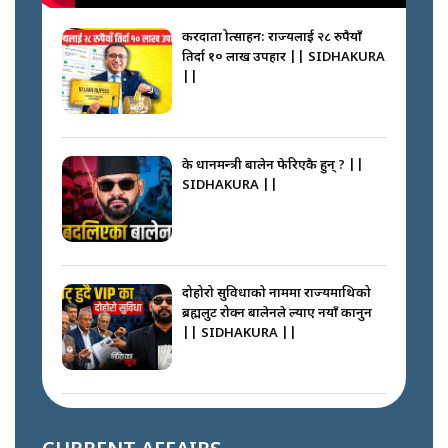
करदाता प्रोत्साहन: राज्यलाई २८ रुपैयाँ
तिर्दा १० लाख उपहार || SIDHAKURA
||
के प्रधानमन्त्री बालेन फेरिएकै हुन् ? ||
SIDHAKURA ||
दोहोरो सुविधाको नाममा राज्यमाथिको
ब्रह्मलुट रोक्न बालेनले ल्याए नयाँ कानुन
|| SIDHAKURA ||
निम्सदाइसँगै अस्ताएका रेकर्डहोल्डर
आरोहीहरू | Record-breaking