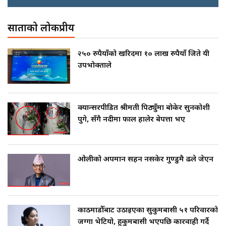
अख्तियारको कठघरामा घुस्याहा मन्त्रीहरू
! || CIAA Investigation over
Corrupted Minister ||
साताको लोकप्रीय
SIDHAKURA
राष्ट्रिय सवालमा ९ दल एकजुट ||
Prachanda, Rabi, Gagan Stand
२५० रुपैयाँको खरिदमा १० लाख रुपैयाँ जिते यी
on the Same Page ||
उपभोक्ताले
पोप्पोको पासोः कमाउने लोभमा घरबार नै
SIDHAKURA ||
उठिबास | The Dark Side of
'Poppo Live'-SIDHAKURA
INVESTIGATION
सहकारी पीडितसँग मन्त्री प्रतिभा रावलले
क्यान्सरपीडित श्रीमती पिठ्युँमा बोकेर सुनकोशी
भनिन्–साथ दिनुहोस्, दबाब होइन ||
पुगे, सँगै नदीमा फाल हालेर बेपत्ता भए
Sidhakura || Pratibha Rawal
मन्त्री आउने बित्तिकै सुरु भएको थियो
घुसको डिल || Raj Kumar Gupta ||
SIDHAKURA ||
ओलीको अपमान सहन नसकेर गुण्डुमै ढले जेएन
रसुवाकाे भाङ्गे झरना | Bhange
Waterfall of Rasuwa ||
SIDHAKURA ||
घुसको डिल गर्ने मन्त्रीकाे राजिनामा,
भूमिसुधार मन्त्रीलाई जोगाइदै ! ||
काठमाडौँबाट उठाइएका सुकुमबासी ५१ परिवारको
SIDHAKURA ||
जग्गा भेटियो, हुकुमबासी भएपछि कारवाही गर्दै