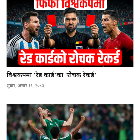
विश्वकपमा 'रेड कार्ड'का 'रोचक रेकर्ड'
शुक्रबार, असार १९, २०८३