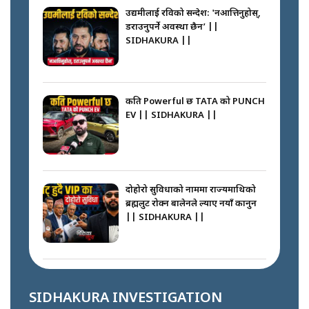
SIDHAKURA || THE REPORTER
उद्यमीलाई रविको सन्देश: 'नआत्तिनुहोस्,
||
डराउनुपर्ने अवस्था छैन’ ||
SIDHAKURA ||
नेपालीलाई भरिया मात्र देख्ने दृष्टिकोण
बदलेका ‘निम्स दाई’ || SIDHAKURA
||
कति Powerful छ TATA को PUNCH
EV || SIDHAKURA ||
कप्तानगञ्जपछि मधेसमा के हुँदैछ ?
आगो निभाउने कि तेल थप्ने ? WHATS
HAPPENING IN MADHESH ? ||
दोहोरो सुविधाको नाममा राज्यमाथिको
ब्रह्मलुट रोक्न बालेनले ल्याए नयाँ कानुन
|| SIDHAKURA ||
कप्तानगञ्ज घटनाको सुरुवात कसरी
भयो ? के के भयो ? || SUNSARI
CASE || SIDHAKURA || THE
राजु पाण्डेले खाली गराएको बाटो के
REPORTER ||
भन्छन् स्थानीय ? || SIDHAKURA ||
SIDHAKURA INVESTIGATION