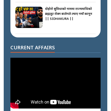
दोहोरो सुविधाको नाममा राज्यमाथिको
ब्रह्मलुट रोक्न बालेनले ल्याए नयाँ कानुन
|| SIDHAKURA ||
निम्सदाइसँगै अस्ताएका रेकर्डहोल्डर
आरोहीहरू | Record-breaking
CURRENT AFFAIRS
climbers who set foot with
Nimsdai |
गोली ठोकेर पक्राउ गरिएको कर्मा ग्याङको
अपराध श्रृङ्खला || SIDHAKURA ||
नभाँडिएको सद्भाव : कप्तानगञ्जबाट
सल्किएको आगो निभाउनेहरू ||