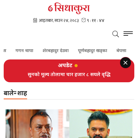
गगन थापा
शेरबहादुर देउवा
पूर्णबहादुर खड्का
बेपत्ता
सुन
अपडेट
सुनको मूल्य तोलामा चार हजार ८ सयले वृद्धि
बालेन्द्र शाह