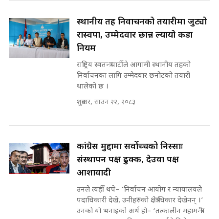
मन्त्री र पूर्व मन्त्रीको ७८ लाख घुस डिलको
अडियो | FULL AUDIO |
SIDHAKURA |
स्थानीय तह निर्वाचनको तयारीमा जुट्यो
रास्वपा, उम्मेदवार छान्न ल्यायो कडा
नियम
मन्त्री राजकुमारलाई घुस दिने विचौलीया
राष्ट्रिय स्वतन्त्र पार्टीले आगामी स्थानीय तहको
पूर्व मन्त्री रञ्जिता || SIDHAKURA
निर्वाचनका लागि उम्मेदवार छनोटको तयारी
||
थालेको छ ।
शुक्रबार, साउन २२, २०८३
मन्त्रीले घुस डिल गरेको अडियो ! दुई झोला
नोट मन्त्रीलाई घुस | SIDHAKURA |
कांग्रेस मुद्दामा सर्वोच्चको निस्साः
SIDHAKURA INVESTIGATION |
संस्थापन पक्ष ढुक्क, देउवा पक्ष
आशावादी
मृतकका परिवारप्रति मेडिकल काउन्सीलको
उनले त्यहीँ थपे– ‘निर्वाचन आयोग र न्यायालयले
बदनियत ! न्याय खोज्दै भौतारिदै सुवास
पदाधिकारी देखे, उनीहरुको क्षेत्राधिकार देखेनन् ।’
|| THE REPORTER ||
उनको यो भनाइको अर्थ हो– ‘तत्कालीन महामन्त्री