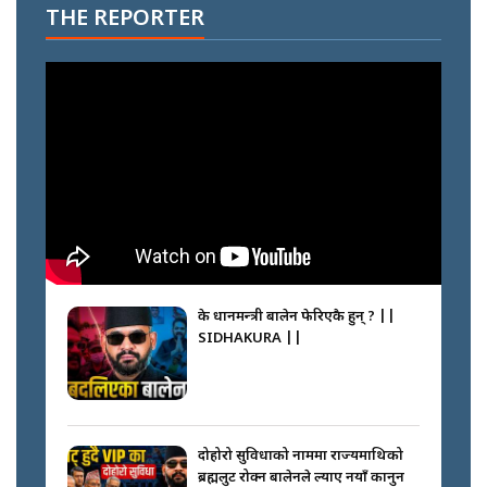
THE REPORTER
के प्रधानमन्त्री बालेन फेरिएकै हुन् ? ||
SIDHAKURA ||
दोहोरो सुविधाको नाममा राज्यमाथिको
ब्रह्मलुट रोक्न बालेनले ल्याए नयाँ कानुन