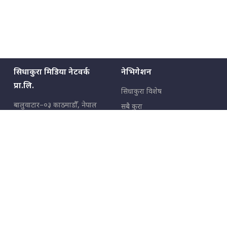
सिधाकुरा मिडिया नेटवर्क
नेभिगेशन
प्रा.लि.
सिधाकुरा विशेष
बालुवाटार–०३ काठमाडौँ, नेपाल
सबै कुरा
जनताका कुरा
सम्पर्क: ९८५१३६२६६६,
९८०२३६२६६६
उपभोक्ताका कुरा
इमेल:
news@sidhakura.com
,
info@sidhakura.com
अपराध
हाम्रो टीम
विज्ञापनका लागि
९८०२३६१६६६, ९८५१३३१६६६
marketing@sidhakura.com