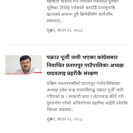
सहकार्य विस्तार गर्न नेपालले गतिशील पुलको
सहकारी पीडितसँग मन्त्री प्रतिभा रावलले
भूमिका निर्वाह गर्नसक्ने बताउँदै परराष्ट्रमन्त्री
भनिन्–साथ दिनुहोस्, दबाब होइन ||
खनालले आफ्ना दुवै छिमेकीसँग सार्वभौम
Sidhakura || Pratibha Rawal
मन्त्री आउने बित्तिकै सुरु भएको थियो
समानता,...
घुसको डिल || Raj Kumar Gupta ||
शुक्रबार, साउन २२, २०८३
SIDHAKURA ||
रसुवाकाे भाङ्गे झरना | Bhange
Waterfall of Rasuwa ||
SIDHAKURA ||
पक्राउ पूर्जी जारी भएका कांग्रेसबाट
घुसको डिल गर्ने मन्त्रीकाे राजिनामा,
भूमिसुधार मन्त्रीलाई जोगाइदै ! ||
निर्वाचित प्रतापपुर गाउँपालिका अध्यक्ष
SIDHAKURA ||
यादवलाई प्रहरीकै संरक्षण
कहिले बन्ला चक्रपथ ? विस्तार कार्यमा
पश्चिम नवलपरासीको प्रतापपुर गाउँपालिकाका
किन भइरहेछ ढिलाइ ?The Ring Road
अध्यक्ष उमेश चन्द्र यादवविरुद्ध पक्राउ पूर्जी जारी
Expansion Dilemma |
७८ लाख घुस खाने मन्त्री ! जोगाउने
गरिएको छ । सरकारी छाप र लेटरप्याड कीर्ते गरी
SIDHAKURA |
प्रधानमन्त्री ? || SIDHAKURA ||
दुरुपयोग गरेको अभियोगमा प्रहरीमा जाहेरी परेपछि
SIDHAKURA INVESTIGATION
जिल्ला अदालत...
||
शुक्रबार, साउन २२, २०८३
पटकपटक भावुक बने गृहमन्त्री सुदन
गुरुङ, भक्कानिए सांसदहरू ||
SIDHAKURA ||