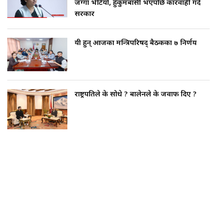
जग्गा भेटियो, हुकुमबासी भएपछि कारवाही गर्दै
सरकार
यी हुन् आजका मन्त्रिपरिषद् बैठकका ७ निर्णय
राष्ट्रपतिले के सोधे ? बालेनले के जवाफ दिए ?