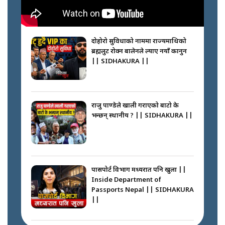
नेपालीलाई भरिया मात्र देख्ने दृष्टिकोण
बदलेका ‘निम्स दाई’ || SIDHAKURA
||
दोहोरो सुविधाको नाममा राज्यमाथिको
ब्रह्मलुट रोक्न बालेनले ल्याए नयाँ कानुन
|| SIDHAKURA ||
कप्तानगञ्जपछि मधेसमा के हुँदैछ ?
आगो निभाउने कि तेल थप्ने ? WHATS
HAPPENING IN MADHESH ? ||
राजु पाण्डेले खाली गराएको बाटो के
भन्छन् स्थानीय ? || SIDHAKURA ||
कप्तानगञ्ज घटनाको सुरुवात कसरी
भयो ? के के भयो ? || SUNSARI
CASE || SIDHAKURA || THE
पासपोर्ट विभाग मध्यरात पनि खुला ||
REPORTER ||
Inside Department of
Passports Nepal || SIDHAKURA
||
भीड नियन्त्रण गर्न बारम्बार किन चुक्दैछ
प्रहरी ? Police repeatedly fail to