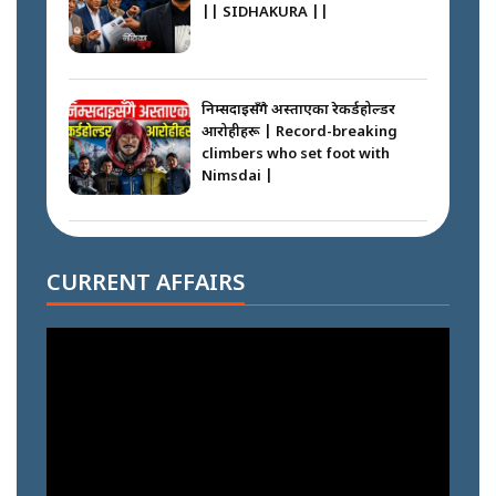
|| SIDHAKURA ||
निम्सदाइसँगै अस्ताएका रेकर्डहोल्डर
आरोहीहरू | Record-breaking
climbers who set foot with
Nimsdai |
गोली ठोकेर पक्राउ गरिएको कर्मा ग्याङको
अपराध श्रृङ्खला || SIDHAKURA ||
CURRENT AFFAIRS
नभाँडिएको सद्भाव : कप्तानगञ्जबाट
सल्किएको आगो निभाउनेहरू ||
SIDHAKURA || THE REPORTER
||