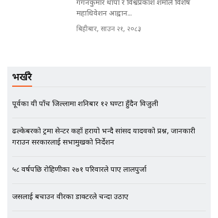
गगनकुमार थापा र विश्वप्रकाश शर्माले विशेष
महाधिवेशन आह्वान...
बिहीबार, साउन २१, २०८३
EXCLUSIVE - भिजिट भिसामा सेटिङको
गोप्य अडियो र म्यासेज, गृह मन्त्रालय
कनेक्सन ! || VISIT VISA SCAM
भर्खरै
भिजिट भिसामा गृह मन्त्रालयकै सेटिङः१
पूर्वका यी पाँच जिल्लामा शनिबार १२ घण्टा हुँदैन विजुली
अर्ब बढी घुस!|| SIDHAKURA ||
ढल्केबरको ट्रमा सेन्टर कहाँ हरायो भन्दै सांसद यादवको प्रश्न, जानकारी
गराउन सरकारलाई सभामुखको निर्देशन
एभरेष्ट अस्पताल फलोअपः CCTV फुटेज
गायब || Everest Hospital
५८ वर्षपछि रोहिणीका २७१ परिवारले पाए लालपुर्जा
Followup: CCTV Footage Lost |
SIDHAKURA |
जसलाई बचाउन वीरका डाक्टरले चन्दा उठाए