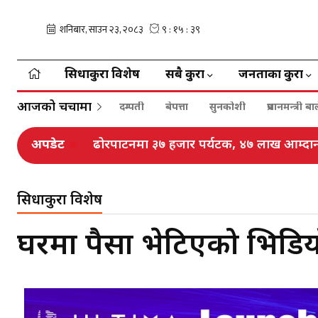
सिधाकुरा विशेष
सबै कुरा
जनताका कुरा
आजको चर्चामा
दम्पती
बेपत्ता
सुनकोशी
प्रधानमन्त्री 
अपडेट
ढोरपाटनमा ३७ हजार पर्यटक, ४७ लाख आम्दा
सिधाकुरा विशेष
घरमा पैसा भेटिएको भिडियो