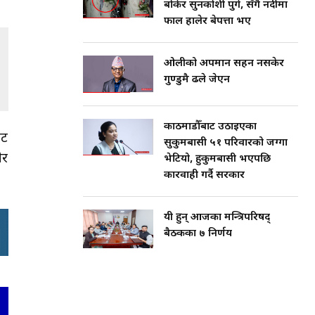
बोकेर सुनकोशी पुगे, सँगै नदीमा
फाल हालेर बेपत्ता भए
ओलीको अपमान सहन नसकेर
गुण्डुमै ढले जेएन
काठमाडौँबाट उठाइएका
ाट
सुकुमबासी ५१ परिवारको जग्गा
ेर
भेटियो, हुकुमबासी भएपछि
कारवाही गर्दै सरकार
यी हुन् आजका मन्त्रिपरिषद्
बैठकका ७ निर्णय