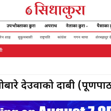
उपभोक्ताका कुरा
अपराध
नेताका कुरा
पैसाका 
बालेन शाह
सुकुमबासी
राष्ट्रपति
कांग्रेस
गगन थापा
शेरबहादुर द
नी
बारे देउवाको दाबी (पूर्णपा