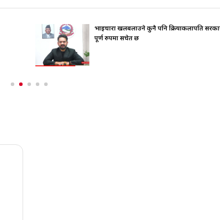
भाइचारा खलबलाउने कुनै पनि क्रियाकलापप्रति सरका
पूर्ण रुपमा सचेत छ