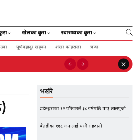
कुरा
खेलका कुरा
स्वास्थ्यका कुरा
ेउवा
पूर्णबहादुर खड्का
शेखर कोइराला
प्रचण्ड
भर्खरै
ठ)
डडेल्धुराका १२ परिवारले ३८ वर्षपछि पाए लालपुर्जा
बैतडीका १७८ जनालाई घरमै राहदानी