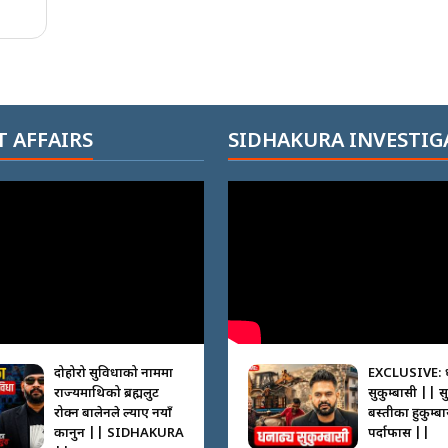
 AFFAIRS
SIDHAKURA INVESTIG
दोहोरो सुविधाको नाममा
EXCLUSIVE: 
राज्यमाथिको ब्रह्मलुट
सुकुम्बासी || स
रोक्न बालेनले ल्याए नयाँ
बस्तीका हुकुम्ब
कानुन || SIDHAKURA
पर्दाफास ||