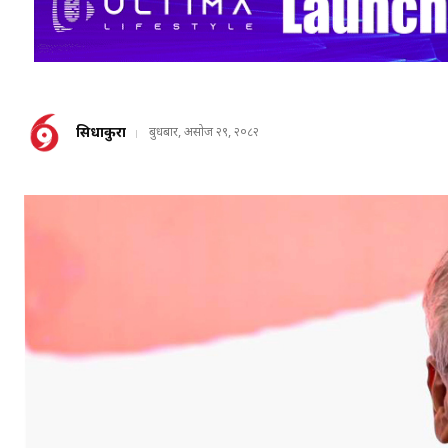
सिधाकुरा
बुधबार, असोज २९, २०८२