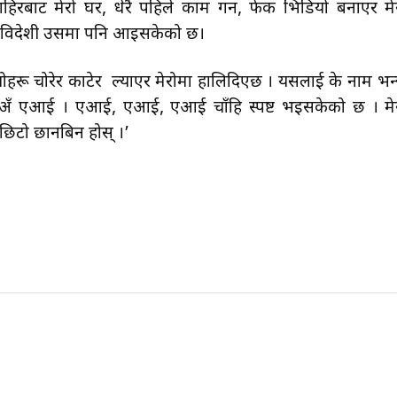
िरबाट मेरो घर, धेरै पहिले काम गर्ने, फेक भिडियो बनाएर मे
र विदेशी उसमा पनि आइसकेको छ।
योहरू चोरेर काटेर ल्याएर मेरोमा हालिदिएछ । यसलाई के नाम भन
छ० अँ एआई । एआई, एआई, एआई चाँहि स्पष्ट भइसकेको छ । मे
 छिटो छानबिन होस् ।’