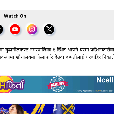
Watch On
ा बुढानीलकण्ठ नगरपालिका १ स्थित आफ्नै घरमा प्रर्दशनकारीब
ो अवस्थामा शौचालयमा फेलापारि देउवा दम्पतीलाई घरबाहिर निकाल