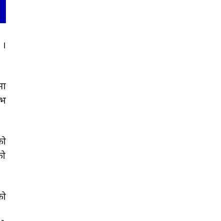
 ।
मा
िभ
को
को
को