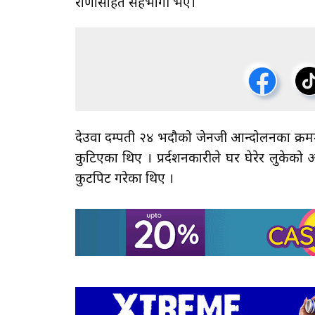
राणासहित सहभागी भए।
देउवा दम्पती २४ भदौको जेनजी आन्दोलनका क्रमम
कुटिएका थिए । प्रर्दशनकारीले घर घेरेर लुकेक
कुटपिट गरेका थिए ।