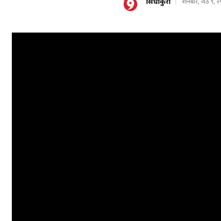
सिधाकुरा
शनिबार, जेठ ९, 