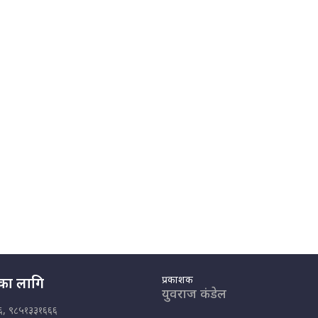
प्रकाशक
नका लागि
युवराज कंडेल
६, ९८५१३३१६६६