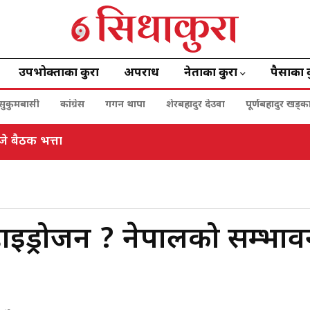
उपभोक्ताका कुरा
अपराध
नेताका कुरा
पैसाका 
सुकुमबासी
कांग्रेस
गगन थापा
शेरबहादुर देउवा
पूर्णबहादुर खड्क
जे बैठक भत्ता
हाइड्रोजन ? नेपालको सम्भाव