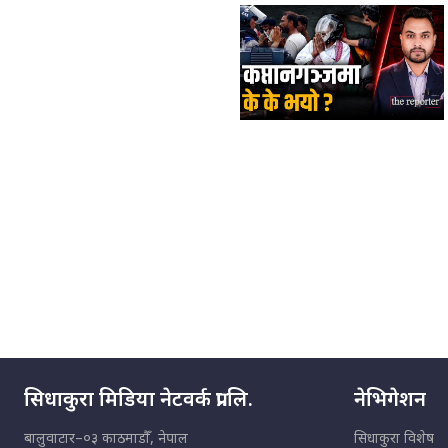
सिधाकुरा मिडिया नेटवर्क प्रा.लि.
नेभिगेशन
बालुवाटार–०३ काठमाडौँ, नेपाल
सिधाकुरा विशेष