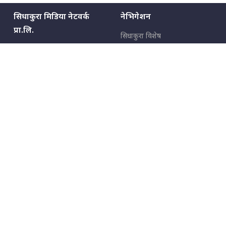
सिधाकुरा मिडिया नेटवर्क
नेभिगेशन
प्रा.लि.
सिधाकुरा विशेष
बालुवाटार–०३ काठमाडौँ, नेपाल
सबै कुरा
जनताका कुरा
सम्पर्क: ९८५१३६२६६६,
९८०२३६२६६६
उपभोक्ताका कुरा
इमेल:
news@sidhakura.com
,
info@sidhakura.com
अपराध
हाम्रो टीम
विज्ञापनका लागि
९८०२३६१६६६, ९८५१३३१६६६
marketing@sidhakura.com
प्रकाशक
सम्पादक
युवराज कंडेल
अक्षर काका