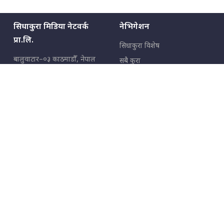
सिधाकुरा मिडिया नेटवर्क
नेभिगेशन
प्रा.लि.
सिधाकुरा विशेष
बालुवाटार–०३ काठमाडौँ, नेपाल
सबै कुरा
जनताका कुरा
सम्पर्क: ९८५१३६२६६६,
९८०२३६२६६६
उपभोक्ताका कुरा
इमेल:
news@sidhakura.com
,
info@sidhakura.com
अपराध
हाम्रो टीम
विज्ञापनका लागि
९८०२३६१६६६, ९८५१३३१६६६
marketing@sidhakura.com
प्रकाशक
सम्पादक
युवराज कंडेल
अक्षर काका