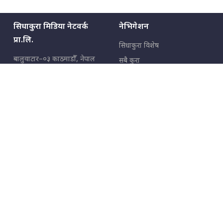
सिधाकुरा मिडिया नेटवर्क
नेभिगेशन
प्रा.लि.
सिधाकुरा विशेष
बालुवाटार–०३ काठमाडौँ, नेपाल
सबै कुरा
जनताका कुरा
सम्पर्क: ९८५१३६२६६६,
९८०२३६२६६६
उपभोक्ताका कुरा
इमेल:
news@sidhakura.com
,
info@sidhakura.com
अपराध
हाम्रो टीम
विज्ञापनका लागि
९८०२३६१६६६, ९८५१३३१६६६
marketing@sidhakura.com
प्रकाशक
सम्पादक
युवराज कंडेल
अक्षर काका