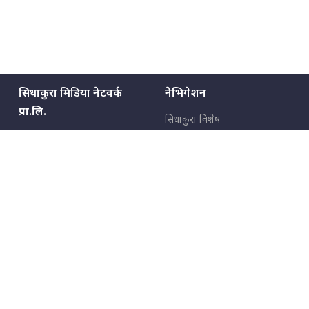
सिधाकुरा मिडिया नेटवर्क
नेभिगेशन
प्रा.लि.
सिधाकुरा विशेष
बालुवाटार–०३ काठमाडौँ, नेपाल
सबै कुरा
जनताका कुरा
सम्पर्क: ९८५१३६२६६६,
९८०२३६२६६६
उपभोक्ताका कुरा
इमेल:
news@sidhakura.com
,
info@sidhakura.com
अपराध
हाम्रो टीम
विज्ञापनका लागि
९८०२३६१६६६, ९८५१३३१६६६
marketing@sidhakura.com