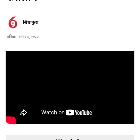
सिधाकुरा
शनिबार, असार ६, २०८३