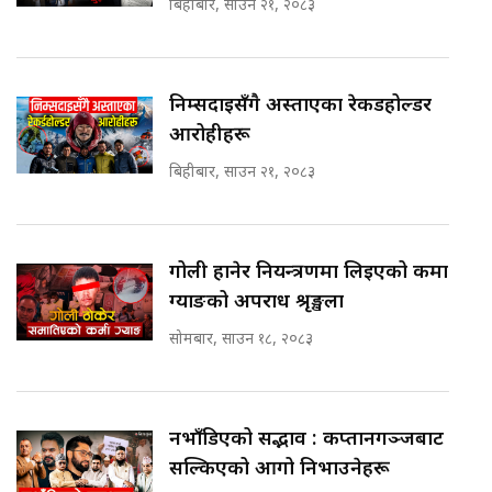
बिहीबार, साउन २१, २०८३
निम्सदाइसँगै अस्ताएका रेकर्डहोल्डर
आरोहीहरू
बिहीबार, साउन २१, २०८३
गोली हानेर नियन्त्रणमा लिइएको कर्मा
ग्याङको अपराध श्रृङ्खला
सोमबार, साउन १८, २०८३
नभाँडिएको सद्भाव : कप्तानगञ्जबाट
सल्किएको आगो निभाउनेहरू