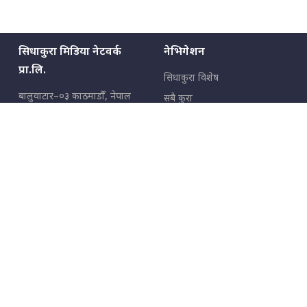
सिधाकुरा मिडिया नेटवर्क
नेभिगेशन
प्रा.लि.
सिधाकुरा विशेष
बालुवाटार–०३ काठमाडौँ, नेपाल
सबै कुरा
जनताका कुरा
सम्पर्क: ९८५१३६२६६६,
९८०२३६२६६६
उपभोक्ताका कुरा
इमेल:
news@sidhakura.com
,
info@sidhakura.com
अपराध
हाम्रो टीम
विज्ञापनका लागि
९८०२३६१६६६, ९८५१३३१६६६
marketing@sidhakura.com
प्रकाशक
सम्पादक
युवराज कंडेल
अक्षर काका