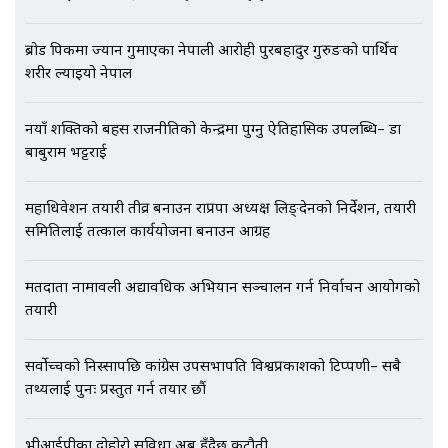
ब्रोड पिकमा ज्यान गुमाएका नेपाली आरोही पुरबहादुर गुरुङको पार्थिव
शरीर ल्याइयो नेपाल
एभरेष्ट अस्पताल फलोअपः CCTV फुटेज
गायब || Everest Hospital
Followup: CCTV Footage Lost |
नयाँ शक्तिको बहस राजनीतिको केन्द्रमा पुग्नु ऐतिहासिक उपलब्धि– डा
SIDHAKURA |
बाबुराम भट्टराई
महाधिवेशन तयारी तीव्र बनाउन राप्रपा अध्यक्ष लिङ्देनको निर्देशन, तयारी
समितिलाई तत्काल कार्ययोजना बनाउन आग्रह
मतदाता नामावली अद्यावधिक अभियान सञ्चालन गर्न निर्वाचन आयोगको
तयारी
सर्वोच्चको निस्सापछि कांग्रेस उपसभापति विश्वप्रकाशको टिप्पणी– सबै
तथ्यलाई पुनः प्रस्तुत गर्न तयार छौं
भीआईपीका दोहोरो सुविधा अब हुँदैछ कटौती