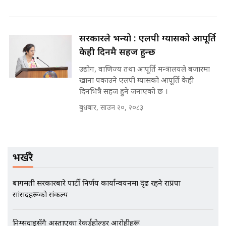
मन्त्रीले घुस डिल गरेको अडियो ! दुई झोला
नोट मन्त्रीलाई घुस | SIDHAKURA |
SIDHAKURA INVESTIGATION |
सरकारले भन्यो : एलपी ग्यासको आपूर्ति
केही दिनमै सहज हुन्छ
उद्योग, वाणिज्य तथा आपूर्ति मन्त्रालयले बजारमा
मृतकका परिवारप्रति मेडिकल
खाना पकाउने एलपी ग्यासको आपूर्ति केही
काउन्सीलको बदनियत ! न्याय खोज्दै
भौतारिदै सुवास || THE REPORTER
दिनभित्रै सहज हुने जनाएको छ ।
||
बुधबार, साउन २०, २०८३
EXCLUSIVE - भिजिट भिसामा सेटिङको
गोप्य अडियो र म्यासेज, गृह मन्त्रालय
कनेक्सन ! || VISIT VISA SCAM
भर्खरै
बागमती सरकारबारे पार्टी निर्णय कार्यान्वयनमा दृढ रहने राप्रपा
सांसदहरूको संकल्प
भिजिट भिसामा गृह मन्त्रालयकै सेटिङः१
अर्ब बढी घुस!|| SIDHAKURA ||
निम्सदाइसँगै अस्ताएका रेकर्डहोल्डर आरोहीहरू