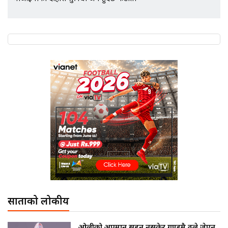
साताको लोकप्रीय
ओलीको अपमान सहन नसकेर गुण्डुमै ढले जेएन