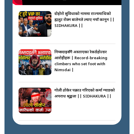
दोहोरो सुविधाको नाममा राज्यमाथिको
ब्रह्मलुट रोक्न बालेनले ल्याए नयाँ कानुन ||
SIDHAKURA ||
निम्सदाइसँगै अस्ताएका रेकर्डहोल्डर
आरोहीहरू | Record-breaking
climbers who set foot with
Nimsdai |
गोली ठोकेर पक्राउ गरिएको कर्मा ग्याङको
अपराध श्रृङ्खला || SIDHAKURA ||
नभाँडिएको सद्भाव : कप्तानगञ्जबाट