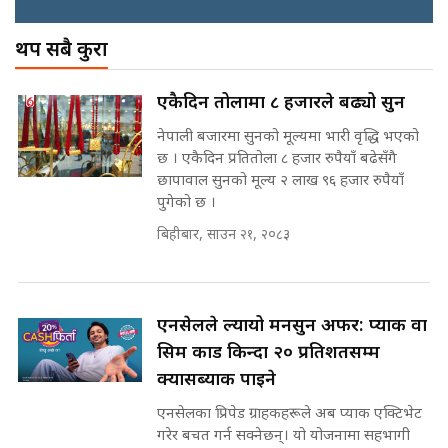
अख्तियारको कठघरामा घुस्याहा मन्त्रीहरू
! || CIAA Investigation over
थप सबै कुरा
पछिल्लो परिस्थिति जलन अस्पतालमा
Corrupted Minister ||
छैन खाली बेड || SIDHAKURA ||
SIDHAKURA
राष्ट्रिय सवालमा ९ दल एकजुट ||
एकैदिन तोलामा ८ हजारले बढ्यो सुन
Prachanda, Rabi, Gagan Stand
on the Same Page ||
नेपाली बजारमा सुनको मूल्यमा भारी वृद्धि भएको
पोप्पोको पासोः कमाउने लोभमा घरबार नै
SIDHAKURA ||
छ । एकैदिन प्रतितोला ८ हजार रुपैयाँ बढेसँगै
उठिबास | The Dark Side of
छापावाल सुनको मूल्य २ लाख ९६ हजार रुपैयाँ
'Poppo Live'-SIDHAKURA
INVESTIGATION
पुगेको छ ।
सहकारी पीडितसँग मन्त्री प्रतिभा रावलले
बिहीबार, साउन २१, २०८३
भनिन्–साथ दिनुहोस्, दबाब होइन ||
Sidhakura || Pratibha Rawal
मन्त्री आउने बित्तिकै सुरु भएको थियो
घुसको डिल || Raj Kumar Gupta ||
SIDHAKURA ||
एनसेलले ल्यायो मनसुन अफर: प्याक वा
रसुवाकाे भाङ्गे झरना | Bhange
सिम कार्ड किन्दा २० प्रतिशतसम्म
Waterfall of Rasuwa ||
क्यासब्याक पाइने
SIDHAKURA ||
घुसको डिल गर्ने मन्त्रीकाे राजिनामा,
एनसेलका प्रिपेड ग्राहकहरूले अब प्याक एक्टिभेट
भूमिसुधार मन्त्रीलाई जोगाइदै ! ||
गरेर बचत गर्न सक्नेछन्। यो योजनामा सहभागी
SIDHAKURA ||