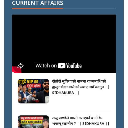
सल्किएको आगो निभाउनेहरू ||
CURRENT AFFAIRS
SIDHAKURA || THE REPORTER
||
नेपालीलाई भरिया मात्र देख्ने दृष्टिकोण
बदलेका ‘निम्स दाई’ || SIDHAKURA
||
कप्तानगञ्जपछि मधेसमा के हुँदैछ ?
आगो निभाउने कि तेल थप्ने ? WHATS
HAPPENING IN MADHESH ? ||
दोहोरो सुविधाको नाममा राज्यमाथिको
ब्रह्मलुट रोक्न बालेनले ल्याए नयाँ कानुन ||
SIDHAKURA ||
कप्तानगञ्ज घटनाको सुरुवात कसरी
भयो ? के के भयो ? || SUNSARI
CASE || SIDHAKURA || THE
राजु पाण्डेले खाली गराएको बाटो के
REPORTER ||
भन्छन् स्थानीय ? || SIDHAKURA ||