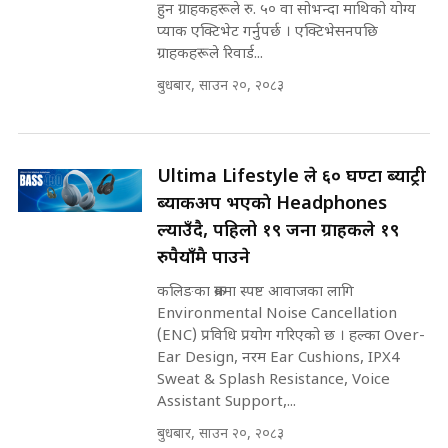
हुन ग्राहकहरूले रु. ५० वा सोभन्दा माथिको योग्य
कहिले बन्ला चक्रपथ ? विस्तार कार्यमा
प्याक एक्टिभेट गर्नुपर्छ । एक्टिभेसनपछि
किन भइरहेछ ढिलाइ ?The Ring Road
ग्राहकहरूले रिवार्ड...
Expansion Dilemma |
७८ लाख घुस खाने मन्त्री ! जोगाउने
बुधबार, साउन २०, २०८३
SIDHAKURA |
प्रधानमन्त्री ? || SIDHAKURA ||
SIDHAKURA INVESTIGATION
||
पटकपटक भावुक बने गृहमन्त्री सुदन
Ultima Lifestyle ले ६० घण्टा ब्याट्री
गुरुङ, भक्कानिए सांसदहरू ||
SIDHAKURA ||
ब्याकअप भएकाे Headphones
मन्त्री र पूर्व मन्त्रीको ७८ लाख घुस डिलको
अडियो | FULL AUDIO |
ल्याउँदै, पहिलो १९ जना ग्राहकले १९
SIDHAKURA |
रुपैयाँमै पाउने
कलिङका क्रममा स्पष्ट आवाजका लागि
Environmental Noise Cancellation
मन्त्री राजकुमारलाई घुस दिने विचौलीया
(ENC) प्रविधि प्रयोग गरिएको छ । हल्का Over-
पूर्व मन्त्री रञ्जिता || SIDHAKURA
Ear Design, नरम Ear Cushions, IPX4
||
Sweat & Splash Resistance, Voice
Assistant Support,...
बुधबार, साउन २०, २०८३