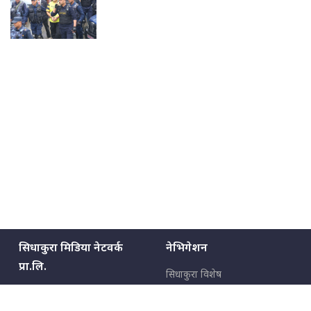
सिधाकुरा मिडिया नेटवर्क
नेभिगेशन
प्रा.लि.
सिधाकुरा विशेष
बालुवाटार–०३ काठमाडौँ, नेपाल
सबै कुरा