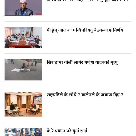
यी हुन् आजका मन्त्रिपरिषद् बैठकका ७ निर्णय
सिराहामा गोली लागेर गणेश यादवको मृत्यु
राष्ट्रपतिले के सोधे ? बालेनले के जवाफ दिए ?
फेरि पक्राउ परे दुर्गा प्रसाईं