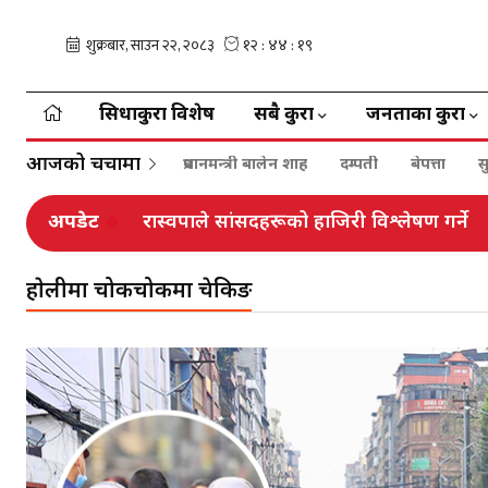
सिधाकुरा विशेष
सबै कुरा
जनताका कुरा
आजको चर्चामा
प्रधानमन्त्री बालेन शाह
दम्पती
बेपत्ता
स
अपडेट
रास्वपाले सांसदहरूको हाजिरी विश्लेषण गर्ने
हाेलीमा चोकचोकमा चेकिङ