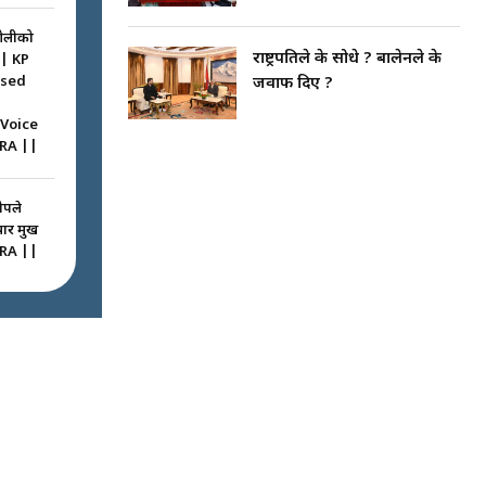
ओलीको
राष्ट्रपतिले के सोधे ? बालेनले के
|| KP
ssed
जवाफ दिए ?
 Voice
RA ||
ोपले
 प्रमुख
RA ||
ठघरामा
रू ! ||
igation
ted