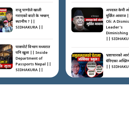
राजु पाण्डेले खाली
अपदस्त केपी 
गराएको बाटो के भन्छन्
मुर्छित आवाज 
स्थानीय ? ||
Oli: A Dismi
SIDHAKURA ||
Leader’s
Diminishing
|| SIDHAKU
पासपोर्ट विभाग मध्यरात
पनि खुला || Inside
भ्रष्टाचारको आर
Department of
घेरिएका अख्तियार
Passports Nepal ||
|| SIDHAKU
SIDHAKURA ||
कहाँ हरायो ग्यास ? ||
Where Did the Gas
अख्तियारको क
Go? || SIDHAKURA
घुस्याहा मन्त्रीह
||
CIAA Invest
over Corrup
Minister ||
SIDHAKURA
पासपोर्ट पाउन फेरि सकस