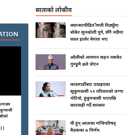
साताको लोकप्रीय
क्यान्सरपीडित श्रीमती पिठ्युँमा
बोकेर सुनकोशी पुगे, सँगै नदीमा
ATION
फाल हालेर बेपत्ता भए
ओलीको अपमान सहन नसकेर
गुण्डुमै ढले जेएन
काठमाडौँबाट उठाइएका
सुकुमबासी ५१ परिवारको जग्गा
भेटियो, हुकुमबासी भएपछि
धनाढ्य
कारवाही गर्दै सरकार
ुकुम्वासी
ासीको
यी हुन् आजका मन्त्रिपरिषद्
||
बैठकका ७ निर्णय