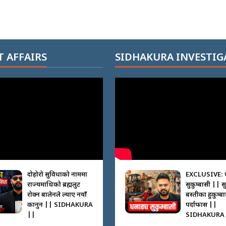
 AFFAIRS
SIDHAKURA INVESTIG
दोहोरो सुविधाको नाममा
EXCLUSIVE: 
राज्यमाथिको ब्रह्मलुट
सुकुम्बासी || स
रोक्न बालेनले ल्याए नयाँ
बस्तीका हुकुम्ब
कानुन || SIDHAKURA
पर्दाफास ||
||
SIDHAKURA 