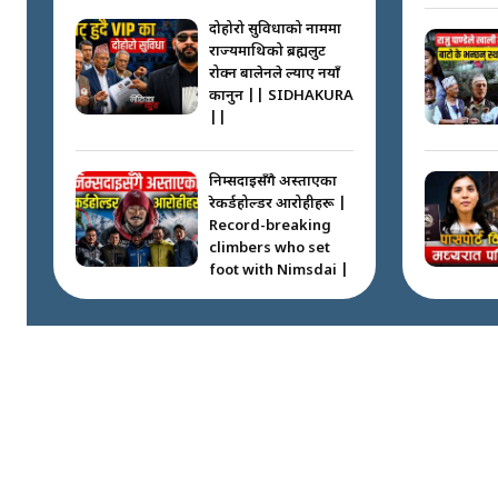
दोहोरो सुविधाको नाममा
राज्यमाथिको ब्रह्मलुट
रोक्न बालेनले ल्याए नयाँ
कानुन || SIDHAKURA
||
निम्सदाइसँगै अस्ताएका
रेकर्डहोल्डर आरोहीहरू |
Record-breaking
climbers who set
foot with Nimsdai |
गोली ठोकेर पक्राउ
गरिएको कर्मा ग्याङको
अपराध श्रृङ्खला ||
SIDHAKURA ||
नभाँडिएको सद्भाव :