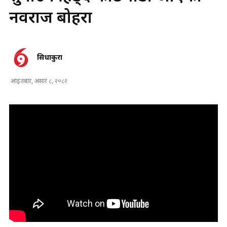
नवराज बोहरा
सिधाकुरा
आइतबार, असार ८, २०८२