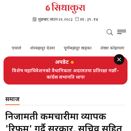
एमाले
शेरबहादुर देउवा
पूर्णबहादुर खड्का
शेखर कोइराला
कांग्रेस
अपडेट
विशेष महाधिवेशनको वैधानिकता अदालतमा प्रतिरक्षा गर्छौं–
कांग्रेस सभापति थापा
समाज
निजामती कर्मचारीमा व्यापक
'रिफम' गर्दै सरकार, सचिव सहित