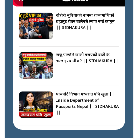
नेपालीलाई भरिया मात्र देख्ने दृष्टिकोण
बदलेका ‘निम्स दाई’ || SIDHAKURA
||
दोहोरो सुविधाको नाममा राज्यमाथिको
ब्रह्मलुट रोक्न बालेनले ल्याए नयाँ कानुन
|| SIDHAKURA ||
कप्तानगञ्जपछि मधेसमा के हुँदैछ ?
आगो निभाउने कि तेल थप्ने ? WHATS
HAPPENING IN MADHESH ? ||
राजु पाण्डेले खाली गराएको बाटो के
भन्छन् स्थानीय ? || SIDHAKURA ||
कप्तानगञ्ज घटनाको सुरुवात कसरी
भयो ? के के भयो ? || SUNSARI
CASE || SIDHAKURA || THE
पासपोर्ट विभाग मध्यरात पनि खुला ||
REPORTER ||
Inside Department of
Passports Nepal || SIDHAKURA
||
भीड नियन्त्रण गर्न बारम्बार किन चुक्दैछ
प्रहरी ? Police repeatedly fail to
control crowds ?
कहाँ हरायो ग्यास ? || Where Did