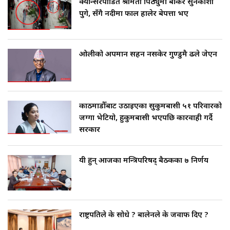
क्यान्सरपीडित श्रीमती पिठ्युँमा बोकेर सुनकोशी
पुगे, सँगै नदीमा फाल हालेर बेपत्ता भए
ओलीको अपमान सहन नसकेर गुण्डुमै ढले जेएन
काठमाडौँबाट उठाइएका सुकुमबासी ५१ परिवारको
जग्गा भेटियो, हुकुमबासी भएपछि कारवाही गर्दै
सरकार
यी हुन् आजका मन्त्रिपरिषद् बैठकका ७ निर्णय
राष्ट्रपतिले के सोधे ? बालेनले के जवाफ दिए ?