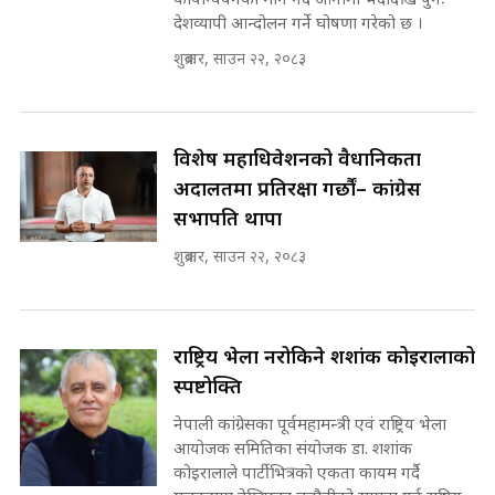
कार्यान्वयनको माग गर्दै आगामी भदौदेखि पुनः
भनिन्–साथ दिनुहोस्, दबाब होइन ||
देशव्यापी आन्दोलन गर्ने घोषणा गरेको छ ।
Sidhakura || Pratibha Rawal
मन्त्री आउने बित्तिकै सुरु भएको थियो
शुक्रबार, साउन २२, २०८३
घुसको डिल || Raj Kumar Gupta ||
SIDHAKURA ||
रसुवाकाे भाङ्गे झरना | Bhange
Waterfall of Rasuwa ||
विशेष महाधिवेशनको वैधानिकता
SIDHAKURA ||
घुसको डिल गर्ने मन्त्रीकाे राजिनामा,
अदालतमा प्रतिरक्षा गर्छौं– कांग्रेस
भूमिसुधार मन्त्रीलाई जोगाइदै ! ||
सभापति थापा
SIDHAKURA ||
शुक्रबार, साउन २२, २०८३
कहिले बन्ला चक्रपथ ? विस्तार कार्यमा
किन भइरहेछ ढिलाइ ?The Ring Road
Expansion Dilemma |
७८ लाख घुस खाने मन्त्री ! जोगाउने
SIDHAKURA |
प्रधानमन्त्री ? || SIDHAKURA ||
राष्ट्रिय भेला नरोकिने शशांक कोइरालाको
SIDHAKURA INVESTIGATION
स्पष्टोक्ति
||
पटकपटक भावुक बने गृहमन्त्री सुदन
नेपाली कांग्रेसका पूर्वमहामन्त्री एवं राष्ट्रिय भेला
गुरुङ, भक्कानिए सांसदहरू ||
आयोजक समितिका संयोजक डा. शशांक
SIDHAKURA ||
मन्त्री र पूर्व मन्त्रीको ७८ लाख घुस डिलको
कोइरालाले पार्टीभित्रको एकता कायम गर्दै
अडियो | FULL AUDIO |