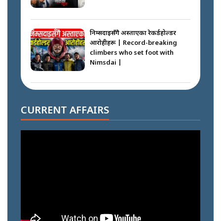
निम्सदाइसँगै अस्ताएका रेकर्डहोल्डर
आरोहीहरू | Record-breaking
climbers who set foot with
Nimsdai |
गोली ठोकेर पक्राउ गरिएको कर्मा ग्याङको
अपराध श्रृङ्खला || SIDHAKURA ||
CURRENT AFFAIRS
नभाँडिएको सद्भाव : कप्तानगञ्जबाट
सल्किएको आगो निभाउनेहरू ||
SIDHAKURA || THE REPORTER
||