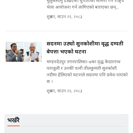
मुलुकसामु देखिएका चुनौतीको सामना गर्न राष्ट्रिय
SIDHAKURA |
भेला आयोजना गर्न लागिएको बताएका छन्...
शुक्रबार, साउन २२, २०८३
मन्त्री राजकुमारलाई घुस दिने विचौलीया
पूर्व मन्त्री रञ्जिता || SIDHAKURA
||
सदनमा उठ्यो सुनकोशीमा वृद्ध दम्पती
बेपत्ता भएको घटना
मण्डनदेउपुर नगरपालिका–७का वृद्ध केदारनाथ
मन्त्रीले घुस डिल गरेको अडियो ! दुई झोला
पराजुली र उनकी पत्नी तीलकुमारी सुनकोशी
नोट मन्त्रीलाई घुस | SIDHAKURA |
नदीमा हेलिएको घटनाले सदनमा पनि प्रवेश पाएको
SIDHAKURA INVESTIGATION |
छ ।
शुक्रबार, साउन २२, २०८३
मृतकका परिवारप्रति मेडिकल काउन्सीलको
बदनियत ! न्याय खोज्दै भौतारिदै सुवास
|| THE REPORTER ||
भर्खरै