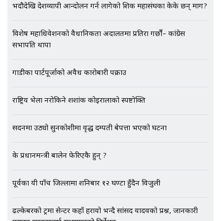
भदौदेखि देशव्यापी आन्दोलन गर्न लागेको शिक्षक महासंघका केके छन् माग?
EXCLUSIVE - भिजिट भिसामा सेटिङको
गोप्य अडियो र म्यासेज, गृह मन्त्रालय
विशेष महाधिवेशनको वैधानिकता अदालतमा प्रतिरक्षा गर्छौं– कांग्रेस
कनेक्सन ! || VISIT VISA SCAM
सभापति थापा
गाडीका पार्टपूर्जाको अवैध कारोबारी पक्राउ
भिजिट भिसामा गृह मन्त्रालयकै सेटिङः१
अर्ब बढी घुस!|| SIDHAKURA ||
राष्ट्रिय भेला नरोकिने शशांक कोइरालाको स्पष्टोक्ति
सदनमा उठ्यो सुनकोशीमा वृद्ध दम्पती बेपत्ता भएको घटना
एभरेष्ट अस्पताल फलोअपः CCTV फुटेज
गायब || Everest Hospital
के प्रधानमन्त्री बालेन फेरिएकै हुन् ?
Followup: CCTV Footage Lost |
SIDHAKURA |
पूर्वका यी पाँच जिल्लामा शनिबार १२ घण्टा हुँदैन विजुली
ढल्केबरको ट्रमा सेन्टर कहाँ हरायो भन्दै सांसद यादवको प्रश्न, जानकारी