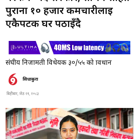
पुराना १० हजार कर्मचारीलाई
एकैपटक घर पठाइँदै
संघीय निजामती विधेयक ३०/५५ को प्रावधान
सिधाकुरा
बिहीबार, जेठ २१, २०८३