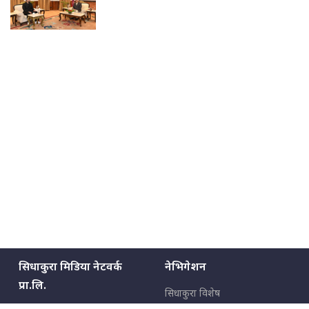
सिधाकुरा मिडिया नेटवर्क
नेभिगेशन
प्रा.लि.
सिधाकुरा विशेष