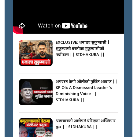
फेरि स्वर्गनर्कको यात्रामा ओली–प्रचण्ड ||
SIDHAKURA ||
घरबाट निस्किएर आफ्नै घरमा आगो
लगाउन जानेलाई रोकौँः रवि लामिछाने ||
SIDHAKURA ||
EXCLUSIVE: धनाढ्य सुकुम्बासी ||
सुकुम्वासी बस्तीका हुकुम्बासीको
कस्तो छ नागढुङ्गा सुरुङमार्ग ? ||
पर्दाफास || SIDHAKURA ||
SIDHAKURA ||
प्रधानमन्त्री बालेनले सम्बोधनमा के भने ?
|| PM BALEN ADDRESS ||
SIDHAKURA ||
अपदस्त केपी ओलीको मुर्छित आवाज ||
KP Oli: A Dismissed Leader’s
प्रश्नपत्र लिक गर्ने सुलभ सर ? ||
Diminishing Voice ||
SIDHAKURA ||
SIDHAKURA ||
अदालतको गुनासो अब सिधै सर्वोच्चमा
|| Court Grievances Directly to
the Supreme Court ||
भ्रष्टाचारको आरोपले घेरिएका अख्तियार
SIDHAKURA
प्रमुख || SIDHAKURA ||
साढे २ अर्बका स्वकीय ! सांसदलाई