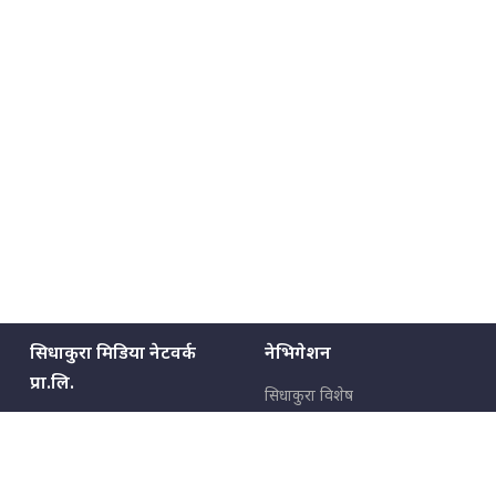
मन्त्रीले घुस डिल गरेको अडियो ! दुई झोला
नोट मन्त्रीलाई घुस | SIDHAKURA |
SIDHAKURA INVESTIGATION |
मृतकका परिवारप्रति मेडिकल काउन्सीलको
बदनियत ! न्याय खोज्दै भौतारिदै सुवास
|| THE REPORTER ||
सिधाकुरा मिडिया नेटवर्क
नेभिगेशन
EXCLUSIVE - भिजिट भिसामा सेटिङको
प्रा.लि.
गोप्य अडियो र म्यासेज, गृह मन्त्रालय
सिधाकुरा विशेष
कनेक्सन ! || VISIT VISA SCAM
बालुवाटार–०३ काठमाडौँ, नेपाल
सबै कुरा
जनताका कुरा
सम्पर्क: ९८५१३६२६६६,
९८०२३६२६६६