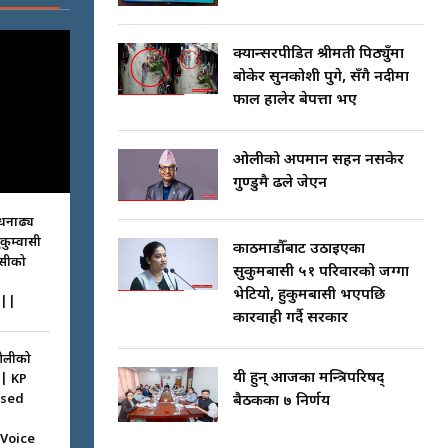
क्यान्सरपीडित श्रीमती पिठ्युँमा
बोकेर सुनकोशी पुगे, सँगै नदीमा
फाल हालेर बेपत्ता भए
ओलीको अपमान सहन नसकेर
गुण्डुमै ढले जेएन
धनाढ्य
ुकुम्वासी
काठमाडौँबाट उठाइएका
ासीको
सुकुमबासी ५१ परिवारको जग्गा
भेटियो, हुकुमबासी भएपछि
||
कारवाही गर्दै सरकार
ओलीको
यी हुन् आजका मन्त्रिपरिषद्
|| KP
ssed
बैठकका ७ निर्णय
 Voice