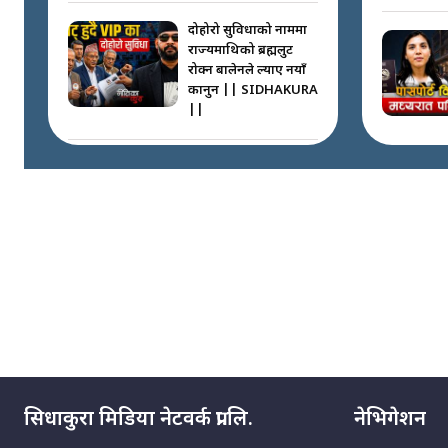
दोहोरो सुविधाको नाममा
राज्यमाथिको ब्रह्मलुट
रोक्न बालेनले ल्याए नयाँ
कानुन || SIDHAKURA
||
निम्सदाइसँगै अस्ताएका
रेकर्डहोल्डर आरोहीहरू |
Record-breaking
climbers who set
foot with Nimsdai |
गोली ठोकेर पक्राउ
गरिएको कर्मा ग्याङको
अपराध श्रृङ्खला ||
SIDHAKURA ||
सिधाकुरा मिडिया नेटवर्क प्रा.लि.
नेभिगेशन
नभाँडिएको सद्भाव :