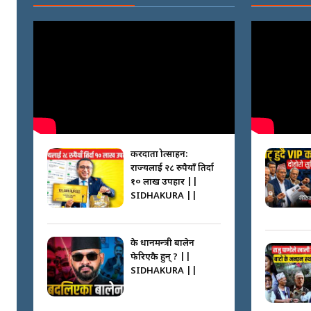
करदाता प्रोत्साहन:
राज्यलाई २८ रुपैयाँ तिर्दा
१० लाख उपहार ||
SIDHAKURA ||
के प्रधानमन्त्री बालेन
फेरिएकै हुन् ? ||
SIDHAKURA ||