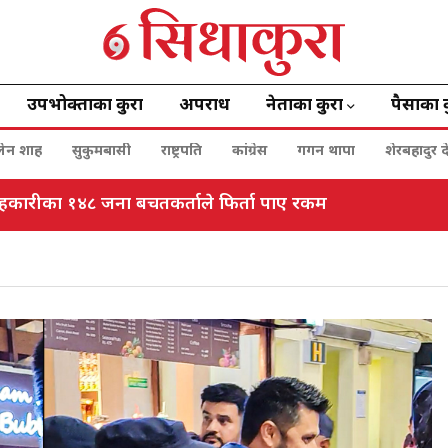
उपभोक्ताका कुरा
अपराध
नेताका कुरा
पैसाका 
बालेन शाह
सुकुमबासी
राष्ट्रपति
कांग्रेस
गगन थापा
शेरबहादुर द
हकारीका १४८ जना बचतकर्ताले फिर्ता पाए रकम