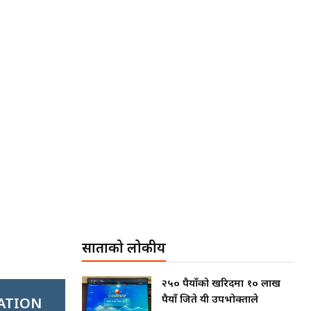
साताको लोकप्रीय
२५० रुपैयाँको खरिदमा १० लाख
रुपैयाँ जिते यी उपभोक्ताले
ATION