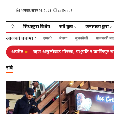
सिधाकुरा विशेष
सबै कुरा
जनताका कुरा
आजको चर्चामा
दम्पती
बेपत्ता
सुनकोशी
प्रधानमन्त्री 
अपडेट
ऋण असुलीबाट गोरखा, पशुपति र कान्तिपुर स
रवि