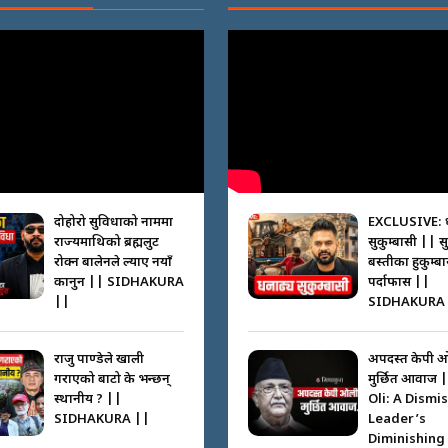
दोहोरो सुविधाको नाममा
EXCLUSIVE: 
राज्यमाथिको ब्रह्मलुट
सुकुम्बासी || स
रोक्न बालेनले ल्याए नयाँ
बस्तीका हुकुम्ब
कानुन || SIDHAKURA
पर्दाफास ||
||
SIDHAKURA 
राजु पाण्डेले खाली
अपदस्त केपी 
गराएको बाटो के भन्छन्
मुर्छित आवाज 
स्थानीय ? ||
Oli: A Dismi
SIDHAKURA ||
Leader’s
Diminishing