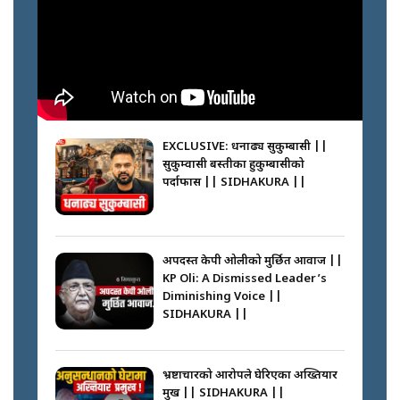
Inside Department of
Passports Nepal || SIDHAKURA
||
मन्त्री जन्माउने कारखाना ||
SIDHAKURA || THE REPORTER
||
कहाँ हरायो ग्यास ? || Where Did
the Gas Go? || SIDHAKURA ||
EXCLUSIVE: धनाढ्य सुकुम्बासी ||
सुकुम्वासी बस्तीका हुकुम्बासीको
फेरि स्वर्गनर्कको यात्रामा ओली–प्रचण्ड ||
पर्दाफास || SIDHAKURA ||
SIDHAKURA ||
पासपोर्ट पाउन फेरि सकस । के हो समस्या
? || SIDHAKURA ||
अपदस्त केपी ओलीको मुर्छित आवाज ||
KP Oli: A Dismissed Leader’s
कस्तो छ नागढुङ्गा सुरुङमार्ग ? ||
Diminishing Voice ||
SIDHAKURA ||
SIDHAKURA ||
घरबाट निस्किएर आफ्नै घरमा आगो
लगाउन जानेलाई रोकौँः रवि लामिछाने ||
SIDHAKURA ||
भ्रष्टाचारको आरोपले घेरिएका अख्तियार
प्रमुख || SIDHAKURA ||