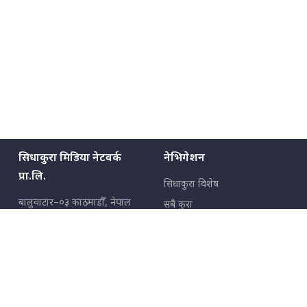
सिधाकुरा मिडिया नेटवर्क
नेभिगेशन
प्रा.लि.
सिधाकुरा विशेष
बालुवाटार–०३ काठमाडौँ, नेपाल
सबै कुरा
जनताका कुरा
सम्पर्क: ९८५१३६२६६६,
९८०२३६२६६६
उपभोक्ताका कुरा
इमेल:
news@sidhakura.com
,
info@sidhakura.com
अपराध
हाम्रो टीम