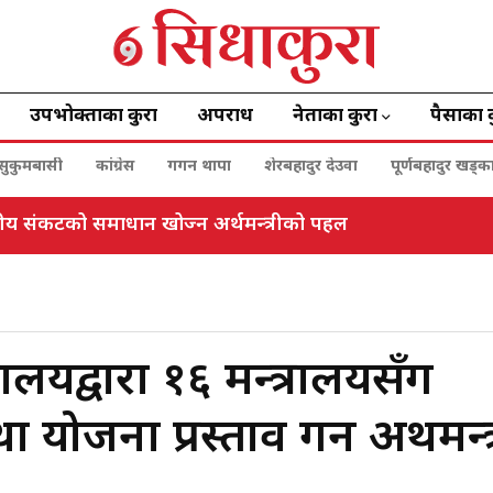
उपभोक्ताका कुरा
अपराध
नेताका कुरा
पैसाका 
सुकुमबासी
कांग्रेस
गगन थापा
शेरबहादुर देउवा
पूर्णबहादुर खड्क
्तीय संकटको समाधान खोज्न अर्थमन्त्रीको पहल
ालयद्वारा १६ मन्त्रालयसँग
 योजना प्रस्ताव गर्न अर्थमन्त