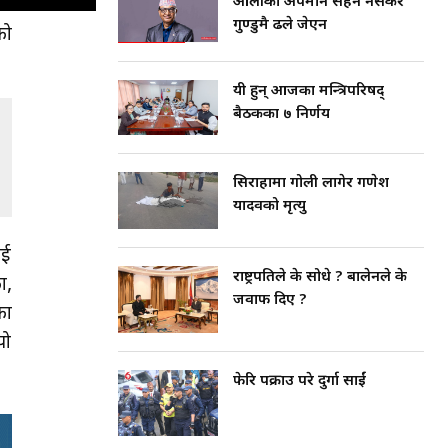
ओलीको अपमान सहन नसकेर
गुण्डुमै ढले जेएन
को
यी हुन् आजका मन्त्रिपरिषद्
बैठकका ७ निर्णय
सिराहामा गोली लागेर गणेश
यादवको मृत्यु
ाई
राष्ट्रपतिले के सोधे ? बालेनले के
ा,
जवाफ दिए ?
का
यो
फेरि पक्राउ परे दुर्गा प्रसाईं