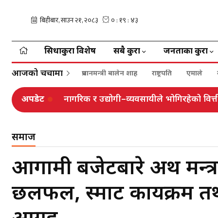
सिधाकुरा विशेष
सबै कुरा
जनताका कुरा
आजको चर्चामा
प्रधानमन्त्री बालेन शाह
राष्ट्रपति
एमाले
अपडेट
नागरिक र उद्योगी–व्यवसायीले भोगिरहेको वित
समाज
आगामी बजेटबारे अर्थ मन्त्र
छलफल, स्मार्ट कार्यक्रम तथा