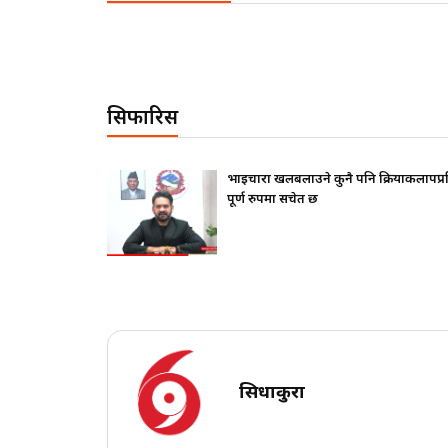
सिफारिस
फ दिए ?
भाइचारा खलबलाउने कुनै पनि क्रियाकलापप्
पूर्ण रुपमा सचेत छ
सिधाकुरा