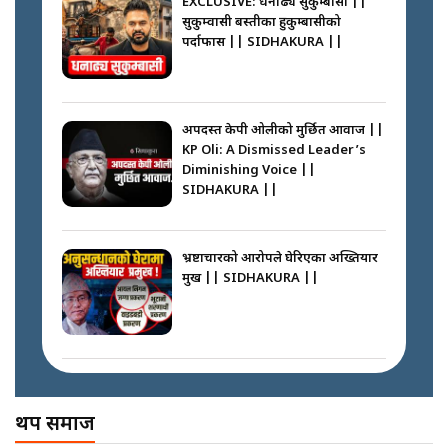
सुकुम्वासी बस्तीका हुकुम्बासीको
फेरि स्वर्गनर्कको यात्रामा ओली–प्रचण्ड ||
पर्दाफास || SIDHAKURA ||
SIDHAKURA ||
प्रधानमन्त्री बालेनले सम्बोधनमा के भने ?
|| PM BALEN ADDRESS ||
SIDHAKURA ||
अपदस्त केपी ओलीको मुर्छित आवाज ||
KP Oli: A Dismissed Leader’s
कस्तो छ नागढुङ्गा सुरुङमार्ग ? ||
Diminishing Voice ||
SIDHAKURA ||
SIDHAKURA ||
अदालतको गुनासो अब सिधै सर्वोच्चमा
|| Court Grievances Directly to
the Supreme Court ||
भ्रष्टाचारको आरोपले घेरिएका अख्तियार
SIDHAKURA
प्रमुख || SIDHAKURA ||
प्रश्नपत्र लिक गर्ने सुलभ सर ? ||
SIDHAKURA ||
मोबिलिटीमा महिलाको पहुँच विस्तार गर्दै
इनड्राइभ || SIDHAKURA ||
अख्तियारको कठघरामा घुस्याहा मन्त्रीहरू
! || CIAA Investigation over
थप समाज
Corrupted Minister ||
SIDHAKURA