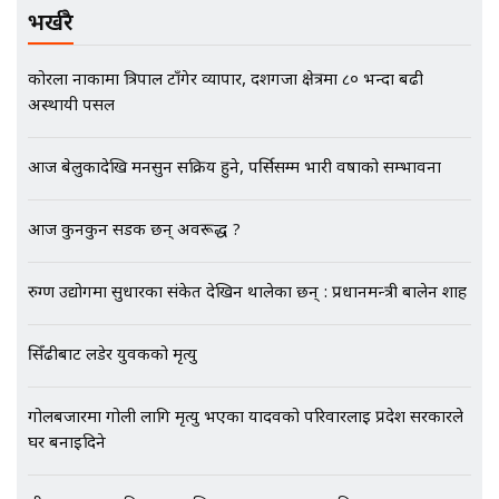
भर्खरै
मृतकका परिवारप्रति मेडिकल काउन्सीलको
कोरला नाकामा त्रिपाल टाँगेर व्यापार, दशगजा क्षेत्रमा ८० भन्दा बढी
बदनियत ! न्याय खोज्दै भौतारिदै सुवास
अस्थायी पसल
|| THE REPORTER ||
आज बेलुकादेखि मनसुन सक्रिय हुने, पर्सिसम्म भारी वर्षाको सम्भावना
EXCLUSIVE - भिजिट भिसामा सेटिङको
आज कुनकुन सडक छन् अवरूद्ध ?
गोप्य अडियो र म्यासेज, गृह मन्त्रालय
कनेक्सन ! || VISIT VISA SCAM
रुग्ण उद्योगमा सुधारका संकेत देखिन थालेका छन् : प्रधानमन्त्री बालेन शाह
सिँढीबाट लडेर युवकको मृत्यु
भिजिट भिसामा गृह मन्त्रालयकै सेटिङः१
अर्ब बढी घुस!|| SIDHAKURA ||
गोलबजारमा गोली लागि मृत्यु भएका यादवको परिवारलाई प्रदेश सरकारले
घर बनाइदिने
एभरेष्ट अस्पताल फलोअपः CCTV फुटेज
यी स्थानका ११ विद्यालयमा लिम्बू र वान्तवा भाषा अनिवार्य