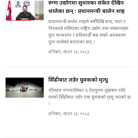
SIDHAKURA |
प्रधानमन्त्री ? || SIDHAKURA ||
थालेका छन् : प्रधानमन्त्री बालेन शाह
SIDHAKURA INVESTIGATION
||
प्रधानमन्त्री बालेन शाहले वर्षौंदेखि बन्द, घाटा र
पटकपटक भावुक बने गृहमन्त्री सुदन
निराशाले थलिएका राष्ट्रिय उद्योग तथा संस्थानहरू
गुरुङ, भक्कानिए सांसदहरू ||
पुनः सञ्चालन र प्रतिस्पर्धी बन्न सक्ने अवस्थामा
SIDHAKURA ||
मन्त्री र पूर्व मन्त्रीको ७८ लाख घुस डिलको
पुग्न थालेको बताएका छन् ।
अडियो | FULL AUDIO |
शनिबार, साउन २३, २०८३
SIDHAKURA |
सिँढीबाट लडेर युवकको मृत्यु
मन्त्री राजकुमारलाई घुस दिने विचौलीया
पूर्व मन्त्री रञ्जिता || SIDHAKURA
भीमदत्त नगरपालिका–६ ऐठपुरमा शुक्रबार राति
||
घरको सिँढीबाट लडेर एक युवकको मृत्यु भएको छ
।
शनिबार, साउन २३, २०८३
मन्त्रीले घुस डिल गरेको अडियो ! दुई झोला
नोट मन्त्रीलाई घुस | SIDHAKURA |
SIDHAKURA INVESTIGATION |