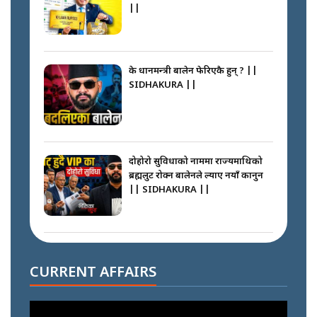
||
के प्रधानमन्त्री बालेन फेरिएकै हुन् ? ||
SIDHAKURA ||
दोहोरो सुविधाको नाममा राज्यमाथिको
ब्रह्मलुट रोक्न बालेनले ल्याए नयाँ कानुन
|| SIDHAKURA ||
निम्सदाइसँगै अस्ताएका रेकर्डहोल्डर
आरोहीहरू | Record-breaking
CURRENT AFFAIRS
climbers who set foot with
Nimsdai |