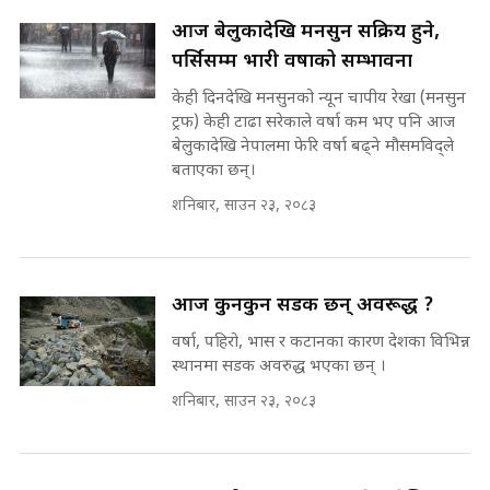
राष्ट्रिय सवालमा ९ दल एकजुट ||
आज बेलुकादेखि मनसुन सक्रिय हुने,
Prachanda, Rabi, Gagan Stand
पर्सिसम्म भारी वर्षाको सम्भावना
on the Same Page ||
पोप्पोको पासोः कमाउने लोभमा घरबार नै
SIDHAKURA ||
उठिबास | The Dark Side of
केही दिनदेखि मनसुनको न्यून चापीय रेखा (मनसुन
'Poppo Live'-SIDHAKURA
ट्रफ) केही टाढा सरेकाले वर्षा कम भए पनि आज
INVESTIGATION
बेलुकादेखि नेपालमा फेरि वर्षा बढ्ने मौसमविद्ले
सहकारी पीडितसँग मन्त्री प्रतिभा रावलले
बताएका छन्।
भनिन्–साथ दिनुहोस्, दबाब होइन ||
शनिबार, साउन २३, २०८३
Sidhakura || Pratibha Rawal
मन्त्री आउने बित्तिकै सुरु भएको थियो
घुसको डिल || Raj Kumar Gupta ||
SIDHAKURA ||
रसुवाकाे भाङ्गे झरना | Bhange
आज कुनकुन सडक छन् अवरूद्ध ?
Waterfall of Rasuwa ||
वर्षा, पहिरो, भास र कटानका कारण देशका विभिन्न
SIDHAKURA ||
घुसको डिल गर्ने मन्त्रीकाे राजिनामा,
स्थानमा सडक अवरुद्ध भएका छन् ।
भूमिसुधार मन्त्रीलाई जोगाइदै ! ||
SIDHAKURA ||
शनिबार, साउन २३, २०८३
कहिले बन्ला चक्रपथ ? विस्तार कार्यमा
किन भइरहेछ ढिलाइ ?The Ring Road
Expansion Dilemma |
७८ लाख घुस खाने मन्त्री ! जोगाउने
रुग्ण उद्योगमा सुधारका संकेत देखिन