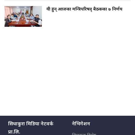
यी हुन् आजका मन्त्रिपरिषद् बैठकका ७ निर्णय
सिधाकुरा मिडिया नेटवर्क
नेभिगेशन
प्रा.लि.
सिधाकुरा विशेष