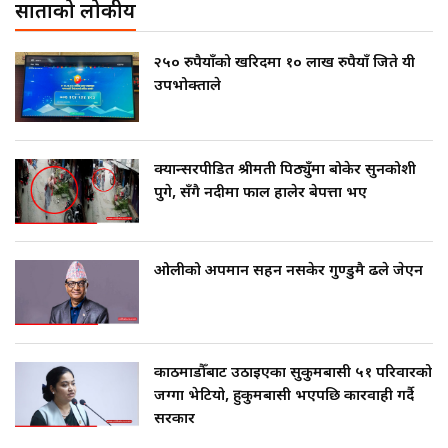
साताको लोकप्रीय
२५० रुपैयाँको खरिदमा १० लाख रुपैयाँ जिते यी
उपभोक्ताले
क्यान्सरपीडित श्रीमती पिठ्युँमा बोकेर सुनकोशी
पुगे, सँगै नदीमा फाल हालेर बेपत्ता भए
ओलीको अपमान सहन नसकेर गुण्डुमै ढले जेएन
काठमाडौँबाट उठाइएका सुकुमबासी ५१ परिवारको
जग्गा भेटियो, हुकुमबासी भएपछि कारवाही गर्दै
सरकार