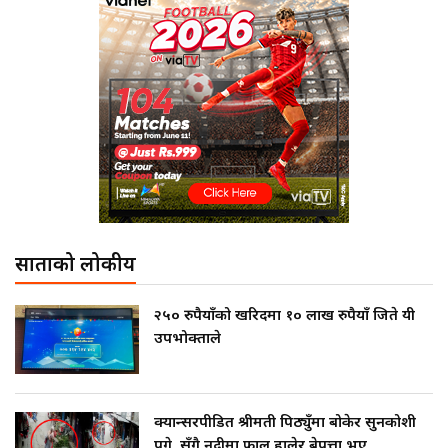
साताको लोकप्रीय
२५० रुपैयाँको खरिदमा १० लाख रुपैयाँ जिते यी
उपभोक्ताले
क्यान्सरपीडित श्रीमती पिठ्युँमा बोकेर सुनकोशी
पुगे, सँगै नदीमा फाल हालेर बेपत्ता भए