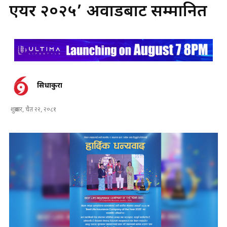
एयर २०२५’ अवार्डबाट सम्मानित
सिधाकुरा
शुक्रबार, चैत २२, २०८१