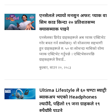
||
रसुवाकाे भाङ्गे झरना | Bhange
Waterfall of Rasuwa ||
एनसेलले ल्यायो मनसुन अफर: प्याक वा
SIDHAKURA ||
मन्त्री र पूर्व मन्त्रीको ७८ लाख घुस डिलको
सिम कार्ड किन्दा २० प्रतिशतसम्म
अडियो | FULL AUDIO |
क्यासब्याक पाइने
SIDHAKURA |
एनसेलका प्रिपेड ग्राहकहरूले अब प्याक एक्टिभेट
गरेर बचत गर्न सक्नेछन्। यो योजनामा सहभागी
हुन ग्राहकहरूले रु. ५० वा सोभन्दा माथिको योग्य
मन्त्री राजकुमारलाई घुस दिने विचौलीया
प्याक एक्टिभेट गर्नुपर्छ । एक्टिभेसनपछि
पूर्व मन्त्री रञ्जिता || SIDHAKURA
ग्राहकहरूले रिवार्ड...
||
बुधबार, साउन २०, २०८३
मन्त्रीले घुस डिल गरेको अडियो ! दुई झोला
Ultima Lifestyle ले ६० घण्टा ब्याट्री
नोट मन्त्रीलाई घुस | SIDHAKURA |
SIDHAKURA INVESTIGATION |
ब्याकअप भएकाे Headphones
ल्याउँदै, पहिलो १९ जना ग्राहकले १९
रुपैयाँमै पाउने