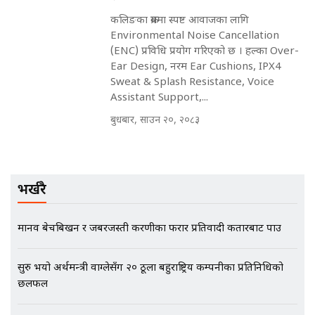
मृतकका परिवारप्रति मेडिकल काउन्सीलको
कलिङका क्रममा स्पष्ट आवाजका लागि
बदनियत ! न्याय खोज्दै भौतारिदै सुवास
Environmental Noise Cancellation
|| THE REPORTER ||
(ENC) प्रविधि प्रयोग गरिएको छ । हल्का Over-
Ear Design, नरम Ear Cushions, IPX4
Sweat & Splash Resistance, Voice
Assistant Support,...
EXCLUSIVE - भिजिट भिसामा सेटिङको
गोप्य अडियो र म्यासेज, गृह मन्त्रालय
बुधबार, साउन २०, २०८३
कनेक्सन ! || VISIT VISA SCAM
भर्खरै
भिजिट भिसामा गृह मन्त्रालयकै सेटिङः१
अर्ब बढी घुस!|| SIDHAKURA ||
मानव बेचबिखन र जबरजस्ती करणीका फरार प्रतिवादी कतारबाट पक्राउ
सुरु भयो अर्थमन्त्री वाग्लेसँग २० ठूला बहुराष्ट्रिय कम्पनीका प्रतिनिधिको
छलफल
एभरेष्ट अस्पताल फलोअपः CCTV फुटेज
गायब || Everest Hospital
Followup: CCTV Footage Lost |