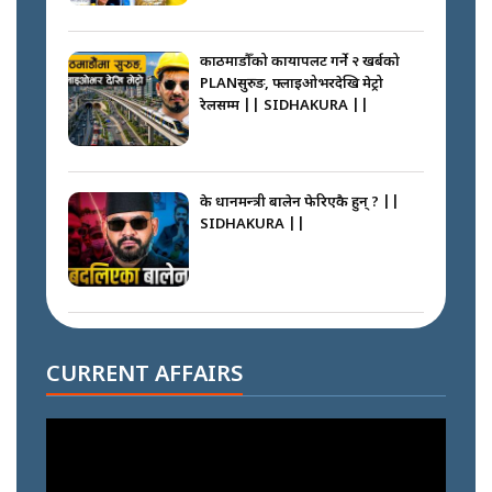
काठमाडौँको कायापलट गर्ने २ खर्बको
PLANसुरुङ, फ्लाइओभरदेखि मेट्रो
रेलसम्म || SIDHAKURA ||
के प्रधानमन्त्री बालेन फेरिएकै हुन् ? ||
SIDHAKURA ||
दोहोरो सुविधाको नाममा राज्यमाथिको
ब्रह्मलुट रोक्न बालेनले ल्याए नयाँ कानुन
CURRENT AFFAIRS
|| SIDHAKURA ||
निम्सदाइसँगै अस्ताएका रेकर्डहोल्डर