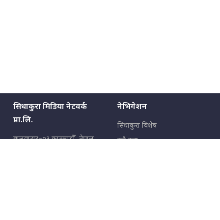
सिधाकुरा मिडिया नेटवर्क
नेभिगेशन
प्रा.लि.
सिधाकुरा विशेष
बालुवाटार–०३ काठमाडौँ, नेपाल
सबै कुरा
जनताका कुरा
सम्पर्क: ९८५१३६२६६६,
९८०२३६२६६६
उपभोक्ताका कुरा
इमेल:
news@sidhakura.com
,
info@sidhakura.com
अपराध
हाम्रो टीम