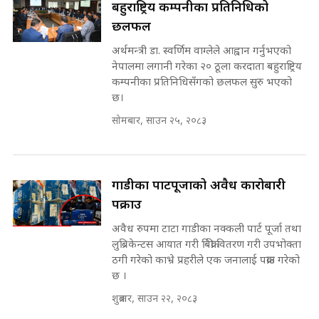
बहुराष्ट्रिय कम्पनीका प्रतिनिधिको
the Supreme Court ||
पोप्पोको पासोः कमाउने लोभमा घरबार नै
SIDHAKURA
छलफल
उठिबास | The Dark Side of
'Poppo Live'-SIDHAKURA
अर्थमन्त्री डा. स्वर्णिम वाग्लेले आह्वान गर्नुभएको
INVESTIGATION
नेपालमा लगानी गरेका २० ठूला करदाता बहुराष्ट्रिय
मोबिलिटीमा महिलाको पहुँच विस्तार गर्दै
कम्पनीका प्रतिनिधिसँगको छलफल सुरु भएको
इनड्राइभ || SIDHAKURA ||
छ।
मन्त्री आउने बित्तिकै सुरु भएको थियो
सोमबार, साउन २५, २०८३
घुसको डिल || Raj Kumar Gupta ||
SIDHAKURA ||
राष्ट्रिय सवालमा ९ दल एकजुट ||
Prachanda, Rabi, Gagan Stand
गाडीका पार्टपूर्जाको अवैध कारोबारी
on the Same Page ||
घुसको डिल गर्ने मन्त्रीकाे राजिनामा,
पक्राउ
SIDHAKURA ||
भूमिसुधार मन्त्रीलाई जोगाइदै ! ||
SIDHAKURA ||
अवैध रुपमा टाटा गाडीका नक्कली पार्ट पूर्जा तथा
लुब्रिकेन्टस आयात गरी बिक्री वितरण गरी उपभोक्ता
सहकारी पीडितसँग मन्त्री प्रतिभा रावलले
ठगी गरेको काभ्रे प्रहरीले एक जनालाई पक्राउ गरेको
भनिन्–साथ दिनुहोस्, दबाब होइन ||
छ ।
Sidhakura || Pratibha Rawal
७८ लाख घुस खाने मन्त्री ! जोगाउने
शुक्रबार, साउन २२, २०८३
प्रधानमन्त्री ? || SIDHAKURA ||
SIDHAKURA INVESTIGATION