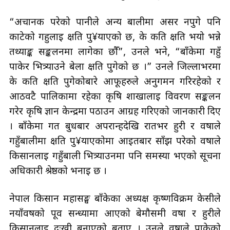
“अचानक परेको पानीले अन्य बालीमा असर नपुगे पनि
काटेको गहुलाई क्षति पु¥याएको छ, के कति क्षति भयो भन्ने
तथ्याङ्क सङ्कलनमा लागेका छौँ”, उनले भने, “बाँकेमा गहुँ
पाकेर भित्र्याउने बेला क्षति पुगेको छ ।” उनले जिल्लाभरमा
के कति क्षति पुगेकोबारे आफूहरुले अनुगमन गरिरहेको र
आठवटै पालिकामा रहेका कृषि शाखालाई विवरण सङ्कलन
गरेर कृषि ज्ञान केन्द्रमा पठाउन आग्रह गरिएको जानकारी दिए
। बाँकेमा गत बुधबार अपरान्हदेखि रातभर हुरी र वर्षाले
गहुँबालीमा क्षति पु¥याएकोमा आइतबार साँझ परेको वर्षाले
किसानलाई गहुँबाली भित्र्याउनमा पनि समस्या भएको सूचना
अधिकारी श्रेष्ठको भनाइ छ ।
नेपाल किसान महासङ्घ बाँकेका अध्यक्ष कृष्णविक्रम केसीले
नयाँवर्षको पूर्व सन्ध्यामा आएको बेमौसमी वर्षा र हुरीले
किसानलाई दुःखी बनाएको बताए । उनले वर्षाले पाकेको