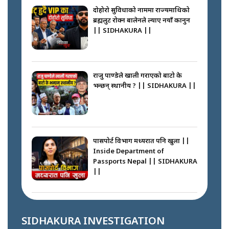
SIDHAKURA || THE REPORTER
दोहोरो सुविधाको नाममा राज्यमाथिको
||
ब्रह्मलुट रोक्न बालेनले ल्याए नयाँ कानुन
|| SIDHAKURA ||
नेपालीलाई भरिया मात्र देख्ने दृष्टिकोण
बदलेका ‘निम्स दाई’ || SIDHAKURA
||
राजु पाण्डेले खाली गराएको बाटो के
भन्छन् स्थानीय ? || SIDHAKURA ||
कप्तानगञ्जपछि मधेसमा के हुँदैछ ?
आगो निभाउने कि तेल थप्ने ? WHATS
HAPPENING IN MADHESH ? ||
पासपोर्ट विभाग मध्यरात पनि खुला ||
Inside Department of
Passports Nepal || SIDHAKURA
||
कप्तानगञ्ज घटनाको सुरुवात कसरी
भयो ? के के भयो ? || SUNSARI
CASE || SIDHAKURA || THE
कहाँ हरायो ग्यास ? || Where Did
REPORTER ||
the Gas Go? || SIDHAKURA ||
SIDHAKURA INVESTIGATION