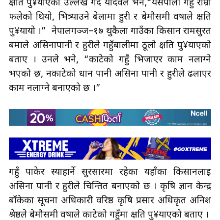
क्षति पु¥याएको उल्लेख गर्दै यादवले भने,“यसपाली गहुँ राम्रो
फलेको थियो, भित्र्याउने बेलामा हुरी र बेमौसमी वर्षाले क्षति
पु¥यायो ।” नेपालगञ्ज–१७ थुकैला गाउँका किसान रामसुरत
बर्माले असिनापानी र हुरीले गहुँबालीमा ठूलो क्षति पु¥याएको
बताए । उनले भने, “काटेको गहुँ भिजाएर काम नलाग्ने
भएको छ, नकाटेको धान पानी असिना पानी र हुरीले ढलाएर
काम नलाग्ने बनाएको छ ।”
गहुँ पाकेर स्याहार्ने सुरसारमा रहेका यहाँका किसानलाई
असिना पानी र हुरीले चिन्तित बनाएको छ । कृषि ज्ञान केन्द्र
बाँकेका सूचना अधिकारी वरिष्ठ कृषि प्रसार अधिकृत अनिश
श्रेष्ठले बेमौसमी वर्षाले काटेको गहुँमा क्षति पु¥याएको बताए ।