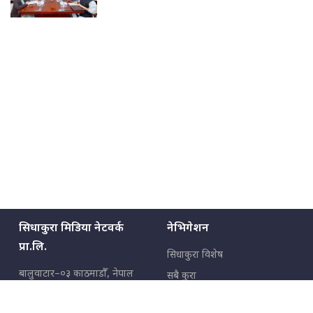
सिधाकुरा मिडिया नेटवर्क
नेभिगेशन
प्रा.लि.
सिधाकुरा विशेष
बालुवाटार–०३ काठमाडौँ, नेपाल
सबै कुरा
जनताका कुरा
सम्पर्क: ९८५१३६२६६६,
९८०२३६२६६६