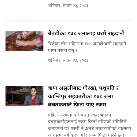
मन्त्री आउने बित्तिकै सुरु भएको थियो
शनिबार, साउन २३, २०८३
घुसको डिल || Raj Kumar Gupta ||
SIDHAKURA ||
रसुवाकाे भाङ्गे झरना | Bhange
Waterfall of Rasuwa ||
बैतडीका १७८ जनालाई घरमै राहदानी
SIDHAKURA ||
घुसको डिल गर्ने मन्त्रीकाे राजिनामा,
बितेका तीन महिनामा १७८ जनाले घरमै राहदानी
भूमिसुधार मन्त्रीलाई जोगाइदै ! ||
प्राप्त गरेका छन् ।
SIDHAKURA ||
शनिबार, साउन २३, २०८३
कहिले बन्ला चक्रपथ ? विस्तार कार्यमा
किन भइरहेछ ढिलाइ ?The Ring Road
Expansion Dilemma |
७८ लाख घुस खाने मन्त्री ! जोगाउने
SIDHAKURA |
प्रधानमन्त्री ? || SIDHAKURA ||
ऋण असुलीबाट गोरखा, पशुपति र
SIDHAKURA INVESTIGATION
कान्तिपुर सहकारीका १४८ जना
||
बचतकर्ताले फिर्ता पाए रकम
पटकपटक भावुक बने गृहमन्त्री सुदन
गुरुङ, भक्कानिए सांसदहरू ||
पहिलो चरणमा थोरै बचत रकम भएका
SIDHAKURA ||
मन्त्री र पूर्व मन्त्रीको ७८ लाख घुस डिलको
बचतकर्ताहरूलाई रकम फिर्ता गरिएको समितिले
अडियो | FULL AUDIO |
जनाएको छ। यसरी नै क्रमश बचतकर्ताको रकमका
SIDHAKURA |
आधारमा वर्गीकरण गरेर रकम फिर्ता गरिने छ ।