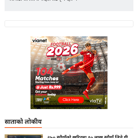
साताको लोकप्रीय
२५० रुपैयाँको खरिदमा १० लाख रुपैयाँ जिते यी