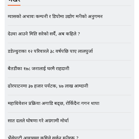
भर्खरै
EXCLUSIVE - भिजिट भिसामा सेटिङको
गोप्य अडियो र म्यासेज, गृह मन्त्रालय
कनेक्सन ! || VISIT VISA SCAM
ग्यासको अभावः कम्पनी र डिपोमा उद्योग मन्त्रीको अनुगमन
देउवा आउने मिति सरेको सर्यै, अब कहिले ?
भिजिट भिसामा गृह मन्त्रालयकै सेटिङः१
अर्ब बढी घुस!|| SIDHAKURA ||
डडेल्धुराका १२ परिवारले ३८ वर्षपछि पाए लालपुर्जा
बैतडीका १७८ जनालाई घरमै राहदानी
एभरेष्ट अस्पताल फलोअपः CCTV फुटेज
ढोरपाटनमा ३७ हजार पर्यटक, ४७ लाख आम्दानी
गायब || Everest Hospital
Followup: CCTV Footage Lost |
SIDHAKURA |
महाधिवेशन प्रक्रिया अगाडि बढ्छ, रोकिँदैनः गगन थापा
सात दलले घोषणा गरे अग्रगामी मोर्चा
भैंसेपाटी आवासमा कहिले सर्छन् मन्त्रीहरू ?