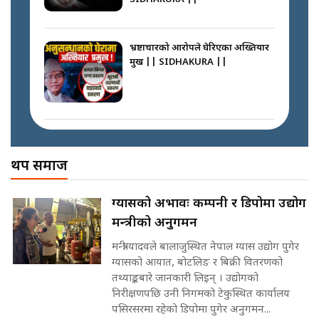
अदालतको गुनासो अब सिधै सर्वोच्चमा
|| Court Grievances Directly to
the Supreme Court ||
भ्रष्टाचारको आरोपले घेरिएका अख्तियार
SIDHAKURA
प्रमुख || SIDHAKURA ||
प्रश्नपत्र लिक गर्ने सुलभ सर ? ||
SIDHAKURA ||
मोबिलिटीमा महिलाको पहुँच विस्तार गर्दै
इनड्राइभ || SIDHAKURA ||
अख्तियारको कठघरामा घुस्याहा मन्त्रीहरू
! || CIAA Investigation over
थप समाज
Corrupted Minister ||
SIDHAKURA
राष्ट्रिय सवालमा ९ दल एकजुट ||
ग्यासको अभावः कम्पनी र डिपोमा उद्योग
Prachanda, Rabi, Gagan Stand
मन्त्रीको अनुगमन
on the Same Page ||
पोप्पोको पासोः कमाउने लोभमा घरबार नै
SIDHAKURA ||
उठिबास | The Dark Side of
मन्त्री यादवले बालाजुस्थित नेपाल ग्यास उद्योग पुगेर
'Poppo Live'-SIDHAKURA
ग्यासको आयात, बोटलिङ र बिक्री वितरणको
INVESTIGATION
तथ्याङ्कबारे जानकारी लिइन् । उद्योगको
सहकारी पीडितसँग मन्त्री प्रतिभा रावलले
निरीक्षणपछि उनी निगमको टेकुस्थित कार्यालय
भनिन्–साथ दिनुहोस्, दबाब होइन ||
पसिरसरमा रहेको डिपोमा पुगेर अनुगमन...
Sidhakura || Pratibha Rawal