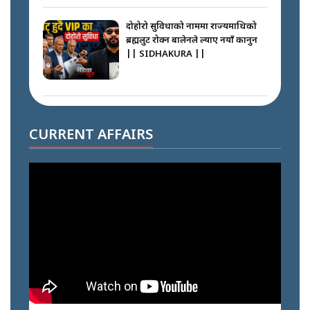
दोहोरो सुविधाको नाममा राज्यमाथिको
ब्रह्मलुट रोक्न बालेनले ल्याए नयाँ कानुन
|| SIDHAKURA ||
निम्सदाइसँगै अस्ताएका रेकर्डहोल्डर
आरोहीहरू | Record-breaking
CURRENT AFFAIRS
climbers who set foot with
Nimsdai |
गोली ठोकेर पक्राउ गरिएको कर्मा ग्याङको
अपराध श्रृङ्खला || SIDHAKURA ||
नभाँडिएको सद्भाव : कप्तानगञ्जबाट
सल्किएको आगो निभाउनेहरू ||