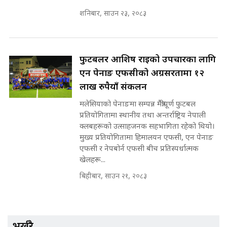
शनिबार, साउन २३, २०८३
मन्त्री राजकुमारलाई घुस दिने विचौलीया
पूर्व मन्त्री रञ्जिता || SIDHAKURA
||
फुटबलर आशिष राईको उपचारका लागि
एन पेनाङ एफसीको अग्रसरतामा १२
लाख रुपैयाँ संकलन
मन्त्रीले घुस डिल गरेको अडियो ! दुई झोला
मलेसियाको पेनाङमा सम्पन्न मैत्रीपूर्ण फुटबल
नोट मन्त्रीलाई घुस | SIDHAKURA |
प्रतियोगितामा स्थानीय तथा अन्तर्राष्ट्रिय नेपाली
SIDHAKURA INVESTIGATION |
क्लबहरूको उत्साहजनक सहभागिता रहेको थियो।
मुख्य प्रतियोगितामा हिमालयन एफसी, एन पेनाङ
एफसी र नेपबोर्न एफसी बीच प्रतिस्पर्धात्मक
खेलहरू...
मृतकका परिवारप्रति मेडिकल काउन्सीलको
बदनियत ! न्याय खोज्दै भौतारिदै सुवास
बिहीबार, साउन २१, २०८३
|| THE REPORTER ||