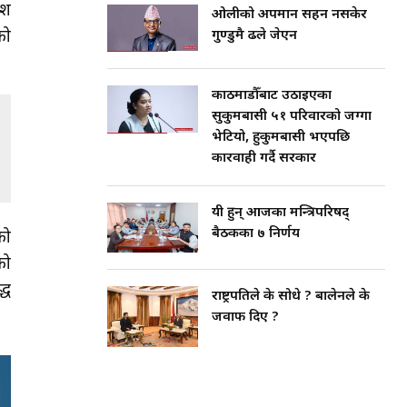
ेश
ओलीको अपमान सहन नसकेर
को
गुण्डुमै ढले जेएन
काठमाडौँबाट उठाइएका
सुकुमबासी ५१ परिवारको जग्गा
भेटियो, हुकुमबासी भएपछि
कारवाही गर्दै सरकार
यी हुन् आजका मन्त्रिपरिषद्
बैठकका ७ निर्णय
को
को
्ध
राष्ट्रपतिले के सोधे ? बालेनले के
जवाफ दिए ?