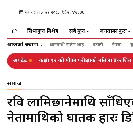
सिधाकुरा विशेष
सबै कुरा
जनताका कुरा
आजको चर्चामा
प्रधानमन्त्री बालेन शाह
दम्पती
बेपत्ता
स
अपडेट
कक्षा १२ को मौका परीक्षाको नतिजा प्रकाशित
समाज
रवि लामिछानेमाथि साँधिएक
नेतामाथिको घातक प्रहारः ड