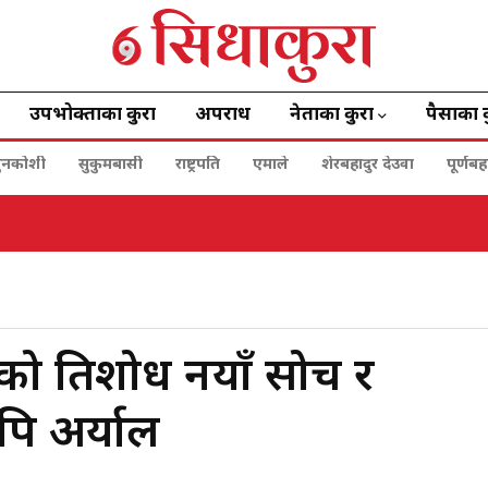
उपभोक्ताका कुरा
अपराध
नेताका कुरा
पैसाका 
ुनकोशी
सुकुमबासी
राष्ट्रपति
एमाले
शेरबहादुर देउवा
पूर्णब
ो प्रतिशोध नयाँ सोच र
िपि अर्याल