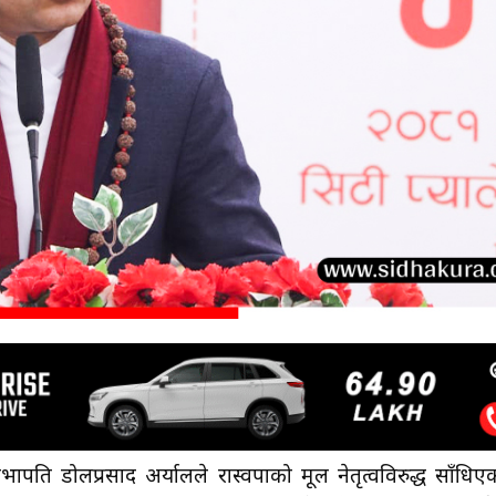
क सभापति डोलप्रसाद अर्यालले रास्वपाको मूल नेतृत्वविरुद्ध साँधिए