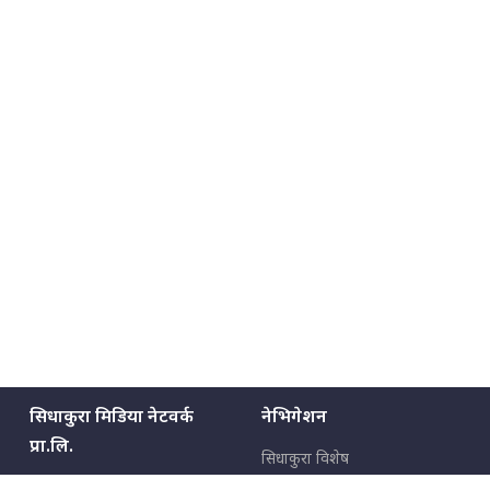
सिधाकुरा मिडिया नेटवर्क
नेभिगेशन
प्रा.लि.
सिधाकुरा विशेष
बालुवाटार–०३ काठमाडौँ, नेपाल