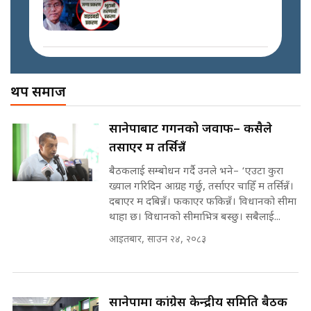
प्रश्नपत्र लिक गर्ने सुलभ सर ? ||
SIDHAKURA ||
प्रधानमन्त्री बालेनले सम्बोधनमा के भने ?
|| PM BALEN ADDRESS ||
SIDHAKURA ||
अख्तियारको कठघरामा घुस्याहा मन्त्रीहरू
! || CIAA Investigation over
थप समाज
Corrupted Minister ||
SIDHAKURA
अदालतको गुनासो अब सिधै सर्वोच्चमा
सानेपाबाट गगनको जवाफ– कसैले
|| Court Grievances Directly to
तर्साएर म तर्सिन्नँ
the Supreme Court ||
पोप्पोको पासोः कमाउने लोभमा घरबार नै
SIDHAKURA
उठिबास | The Dark Side of
बैठकलाई सम्बोधन गर्दै उनले भने– ‘एउटा कुरा
'Poppo Live'-SIDHAKURA
ख्याल गरिदिन आग्रह गर्छु, तर्साएर चाहिँ म तर्सिन्नँ।
INVESTIGATION
दबाएर म दबिन्नँ। फकाएर फकिन्नँ। विधानको सीमा
मोबिलिटीमा महिलाको पहुँच विस्तार गर्दै
थाहा छ। विधानको सीमाभित्र बस्छु। सबैलाई...
इनड्राइभ || SIDHAKURA ||
आइतबार, साउन २४, २०८३
मन्त्री आउने बित्तिकै सुरु भएको थियो
घुसको डिल || Raj Kumar Gupta ||
SIDHAKURA ||
राष्ट्रिय सवालमा ९ दल एकजुट ||
सानेपामा कांग्रेस केन्द्रीय समिति बैठक