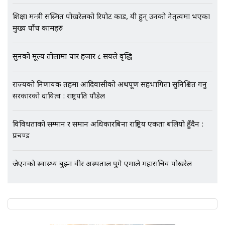
भिजिट भिसामा गृह मन्त्रालयकै सेटिङः१
शिक्षा मन्त्री सस्मित पोखरेलको रिपोर्ट कार्ड, यी हुन् उनको नेतृत्वमा भएका
अर्ब बढी घुस!|| SIDHAKURA ||
मुख्य पाँच कामहरु
सुनको मूल्य तोलामा चार हजार ८ सयले वृद्धि
एभरेष्ट अस्पताल फलोअपः CCTV फुटेज
राज्यको निर्णायक तहमा आदिवासीको अर्थपूर्ण सहभागिता सुनिश्चित गर्नु
गायब || Everest Hospital
सरकारको दायित्व : राष्ट्रपति पौडेल
Followup: CCTV Footage Lost |
SIDHAKURA |
विविधताको सम्मान र समान अधिकारबिना राष्ट्रिय एकता बलियो हुँदैन :
प्रचण्ड
जेएनको स्वास्थ्य बुझ्न वीर अस्पताल पुगे एमाले महासचिव पोखरेल