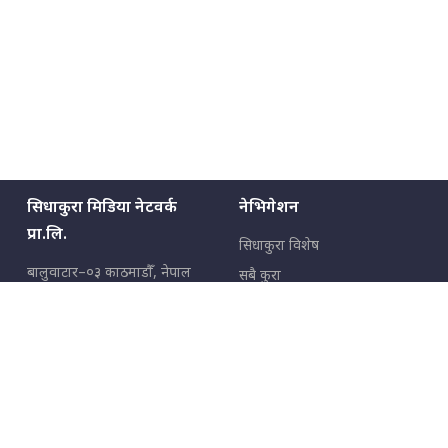
सिधाकुरा मिडिया नेटवर्क
नेभिगेशन
प्रा.लि.
सिधाकुरा विशेष
बालुवाटार–०३ काठमाडौँ, नेपाल
सबै कुरा
जनताका कुरा
सम्पर्क: ९८५१३६२६६६,
९८०२३६२६६६
उपभोक्ताका कुरा
इमेल:
news@sidhakura.com
,
info@sidhakura.com
अपराध
हाम्रो टीम