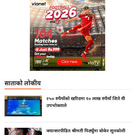
साताको लोकप्रीय
२५० रुपैयाँको खरिदमा १० लाख रुपैयाँ जिते यी
उपभोक्ताले
क्यान्सरपीडित श्रीमती पिठ्युँमा बोकेर सुनकोशी