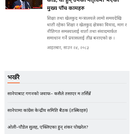
कार्ड, यी हुन् उनको नेतृत्वमा भएका
||
मुख्य पाँच कामहरु
शिक्षा तथा खेलकुद मन्त्रालयले लामो समयदेखि
थाती रहेका शिक्षा र खेलकुद क्षेत्रका विवाद, माग र
मन्त्रीले घुस डिल गरेको अडियो ! दुई झोला
नीतिगत समस्यालाई वार्ता तथा संवादमार्फत
नोट मन्त्रीलाई घुस | SIDHAKURA |
समाधान गर्ने प्रयासलाई तीव्र बनाएको छ ।
SIDHAKURA INVESTIGATION |
आइतबार, साउन २४, २०८३
मृतकका परिवारप्रति मेडिकल काउन्सीलको
बदनियत ! न्याय खोज्दै भौतारिदै सुवास
भर्खरै
|| THE REPORTER ||
सानेपाबाट गगनको जवाफ– कसैले तर्साएर म तर्सिन्नँ
EXCLUSIVE - भिजिट भिसामा सेटिङको
सानेपामा कांग्रेस केन्द्रीय समिति बैठक (तस्बिरहरु)
गोप्य अडियो र म्यासेज, गृह मन्त्रालय
कनेक्सन ! || VISIT VISA SCAM
ओली–पौडेल सुलह, एक्लिएका हुन् शंकर पोखरेल?