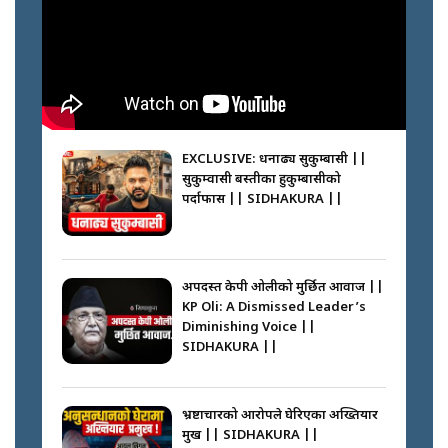
Inside Department of
Passports Nepal || SIDHAKURA
||
मन्त्री जन्माउने कारखाना ||
SIDHAKURA || THE REPORTER
||
कहाँ हरायो ग्यास ? || Where Did
the Gas Go? || SIDHAKURA ||
EXCLUSIVE: धनाढ्य सुकुम्बासी ||
सुकुम्वासी बस्तीका हुकुम्बासीको
फेरि स्वर्गनर्कको यात्रामा ओली–प्रचण्ड ||
पर्दाफास || SIDHAKURA ||
SIDHAKURA ||
पासपोर्ट पाउन फेरि सकस । के हो समस्या
? || SIDHAKURA ||
अपदस्त केपी ओलीको मुर्छित आवाज ||
KP Oli: A Dismissed Leader’s
कस्तो छ नागढुङ्गा सुरुङमार्ग ? ||
Diminishing Voice ||
SIDHAKURA ||
SIDHAKURA ||
घरबाट निस्किएर आफ्नै घरमा आगो
लगाउन जानेलाई रोकौँः रवि लामिछाने ||
SIDHAKURA ||
भ्रष्टाचारको आरोपले घेरिएका अख्तियार
प्रमुख || SIDHAKURA ||