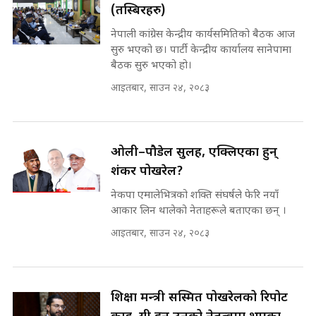
Prachanda, Rabi, Gagan Stand
(तस्बिरहरु)
on the Same Page ||
घुसको डिल गर्ने मन्त्रीकाे राजिनामा,
SIDHAKURA ||
नेपाली कांग्रेस केन्द्रीय कार्यसमितिको बैठक आज
भूमिसुधार मन्त्रीलाई जोगाइदै ! ||
सुरु भएको छ। पार्टी केन्द्रीय कार्यालय सानेपामा
SIDHAKURA ||
बैठक सुरु भएको हो।
सहकारी पीडितसँग मन्त्री प्रतिभा रावलले
आइतबार, साउन २४, २०८३
भनिन्–साथ दिनुहोस्, दबाब होइन ||
Sidhakura || Pratibha Rawal
७८ लाख घुस खाने मन्त्री ! जोगाउने
प्रधानमन्त्री ? || SIDHAKURA ||
SIDHAKURA INVESTIGATION
ओली–पौडेल सुलह, एक्लिएका हुन्
||
शंकर पोखरेल?
रसुवाकाे भाङ्गे झरना | Bhange
Waterfall of Rasuwa ||
नेकपा एमालेभित्रको शक्ति संघर्षले फेरि नयाँ
SIDHAKURA ||
मन्त्री र पूर्व मन्त्रीको ७८ लाख घुस डिलको
आकार लिन थालेको नेताहरूले बताएका छन् ।
अडियो | FULL AUDIO |
SIDHAKURA |
आइतबार, साउन २४, २०८३
कहिले बन्ला चक्रपथ ? विस्तार कार्यमा
किन भइरहेछ ढिलाइ ?The Ring Road
Expansion Dilemma |
मन्त्री राजकुमारलाई घुस दिने विचौलीया
शिक्षा मन्त्री सस्मित पोखरेलको रिपोर्ट
SIDHAKURA |
पूर्व मन्त्री रञ्जिता || SIDHAKURA