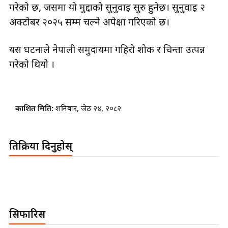
अदालतले आगामी सेप्टेम्बर ८, २०२५ मा सुनुवाइको मिति तय
गरेको छ, जसमा यो मुद्दाको सुनुवाइ सुरु हुनेछ। सुनुवाइ २
अक्टोबर २०२५ सम्म चल्ने अपेक्षा गरिएको छ।
यस घटनाले नेपाली समुदायमा गहिरो शोक र चिन्ता उत्पन्न
गरेको थियाे ।
प्रकाशित मिति:
शनिबार, जेठ २४, २०८२
प्रतिक्रिया दिनुहोस्
सिफारिस