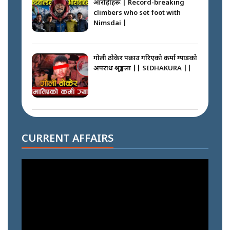
निम्सदाइसँगै अस्ताएका रेकर्डहोल्डर
आरोहीहरू | Record-breaking
climbers who set foot with
Nimsdai |
गोली ठोकेर पक्राउ गरिएको कर्मा ग्याङको
अपराध श्रृङ्खला || SIDHAKURA ||
नभाँडिएको सद्भाव : कप्तानगञ्जबाट
सल्किएको आगो निभाउनेहरू ||
CURRENT AFFAIRS
SIDHAKURA || THE REPORTER
||
नेपालीलाई भरिया मात्र देख्ने दृष्टिकोण
बदलेका ‘निम्स दाई’ || SIDHAKURA
||