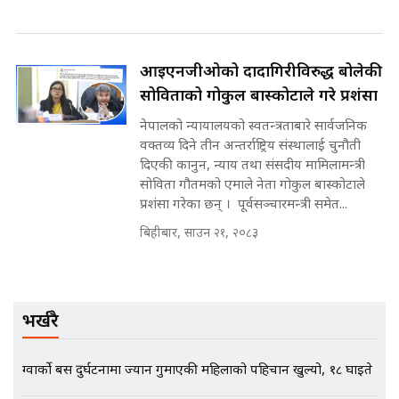
गुरुङ, भक्कानिए सांसदहरू ||
बिहीबार, साउन २१, २०८३
SIDHAKURA ||
मन्त्री र पूर्व मन्त्रीको ७८ लाख घुस डिलको
अडियो | FULL AUDIO |
SIDHAKURA |
आईएनजीओको दादागिरीविरुद्ध बोलेकी
सोविताको गोकुल बास्कोटाले गरे प्रशंसा
नेपालको न्यायालयको स्वतन्त्रताबारे सार्वजनिक
मन्त्री राजकुमारलाई घुस दिने विचौलीया
वक्तव्य दिने तीन अन्तर्राष्ट्रिय संस्थालाई चुनौती
पूर्व मन्त्री रञ्जिता || SIDHAKURA
||
दिएकी कानुन, न्याय तथा संसदीय मामिलामन्त्री
सोविता गौतमको एमाले नेता गोकुल बास्कोटाले
प्रशंसा गरेका छन् । पूर्वसञ्चारमन्त्री समेत...
बिहीबार, साउन २१, २०८३
मन्त्रीले घुस डिल गरेको अडियो ! दुई झोला
नोट मन्त्रीलाई घुस | SIDHAKURA |
SIDHAKURA INVESTIGATION |
भर्खरै
मृतकका परिवारप्रति मेडिकल
ग्वार्को बस दुर्घटनामा ज्यान गुमाएकी महिलाको पहिचान खुल्यो, १८ घाइते
काउन्सीलको बदनियत ! न्याय खोज्दै