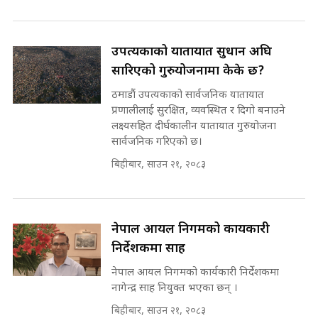
'Poppo Live'-SIDHAKURA
INVESTIGATION
सहकारी पीडितसँग मन्त्री प्रतिभा रावलले
भनिन्–साथ दिनुहोस्, दबाब होइन ||
उपत्यकाको यातायात सुधार्न अघि
Sidhakura || Pratibha Rawal
मन्त्री आउने बित्तिकै सुरु भएको थियो
सारिएको गुरुयोजनामा केके छ?
घुसको डिल || Raj Kumar Gupta ||
SIDHAKURA ||
ठमाडौं उपत्यकाको सार्वजनिक यातायात
प्रणालीलाई सुरक्षित, व्यवस्थित र दिगो बनाउने
रसुवाकाे भाङ्गे झरना | Bhange
लक्ष्यसहित दीर्घकालीन यातायात गुरुयोजना
Waterfall of Rasuwa ||
सार्वजनिक गरिएको छ।
SIDHAKURA ||
घुसको डिल गर्ने मन्त्रीकाे राजिनामा,
भूमिसुधार मन्त्रीलाई जोगाइदै ! ||
बिहीबार, साउन २१, २०८३
SIDHAKURA ||
कहिले बन्ला चक्रपथ ? विस्तार कार्यमा
किन भइरहेछ ढिलाइ ?The Ring Road
नेपाल आयल निगमको कार्यकारी
Expansion Dilemma |
७८ लाख घुस खाने मन्त्री ! जोगाउने
निर्देशकमा साह
SIDHAKURA |
प्रधानमन्त्री ? || SIDHAKURA ||
SIDHAKURA INVESTIGATION
नेपाल आयल निगमको कार्यकारी निर्देशकमा
||
नागेन्द्र साह नियुक्त भएका छन् ।
पटकपटक भावुक बने गृहमन्त्री सुदन