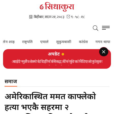
लेन शाह
राष्ट्रपति
एमाले
सुकुमबासी
कांग्रेस
गगन थापा
शे
अपडेट
आईएनजीओको दादागिरीविरुद्ध बोलेकी सोविताको गोकुल
बास्कोटाले गरे प्रशंसा
समाज
अमेरिकास्थित ममत काफ्लेको
हत्या भएकै सहरमा २