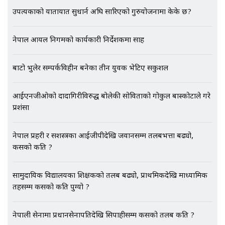
भौतारिदै सुवास || THE REPORTER
||
उपत्यकाको यातायात सुधार्न अघि सारिएको गुरुयोजनामा केके छ?
नेपाल आयल निगमको कार्यकारी निर्देशकमा साह
EXCLUSIVE - भिजिट भिसामा सेटिङको
गोप्य अडियो र म्यासेज, गृह मन्त्रालय
कनेक्सन ! || VISIT VISA SCAM
बाटो भुलेर सम्पर्कविहीन बनेका तीन युवक भेटिए सकुशल
आईएनजीओको दादागिरीविरुद्ध बोलेकी सोविताको गोकुल बास्कोटाले गरे
भिजिट भिसामा गृह मन्त्रालयकै सेटिङः१
प्रशंसा
अर्ब बढी घुस!|| SIDHAKURA ||
नेपाल प्रहरी र सशस्त्रका आईजीपीदेखि जवानसम्म तलबभत्ता बढ्यो,
कसको कति ?
एभरेष्ट अस्पताल फलोअपः CCTV फुटेज
सामुदायिक विद्यालयका शिक्षकको तलब बढ्यो, प्राथमिकदेखि माध्यामिक
गायब || Everest Hospital
तहसम्म कसको कति पुग्यो ?
Followup: CCTV Footage Lost |
SIDHAKURA |