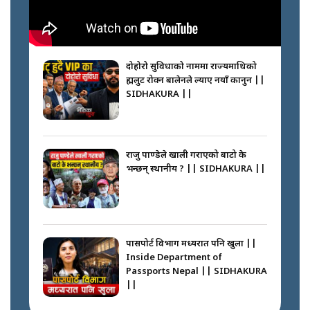
कप्तानगञ्जपछि मधेसमा के हुँदैछ ?
आगो निभाउने कि तेल थप्ने ? WHATS
HAPPENING IN MADHESH ? ||
दोहोरो सुविधाको नाममा राज्यमाथिको
ब्रह्मलुट रोक्न बालेनले ल्याए नयाँ कानुन ||
SIDHAKURA ||
कप्तानगञ्ज घटनाको सुरुवात कसरी
भयो ? के के भयो ? || SUNSARI
CASE || SIDHAKURA || THE
राजु पाण्डेले खाली गराएको बाटो के
REPORTER ||
भन्छन् स्थानीय ? || SIDHAKURA ||
भीड नियन्त्रण गर्न बारम्बार किन चुक्दैछ
प्रहरी ? Police repeatedly fail to
control crowds ?
पासपोर्ट विभाग मध्यरात पनि खुला ||
Inside Department of
Passports Nepal || SIDHAKURA
||