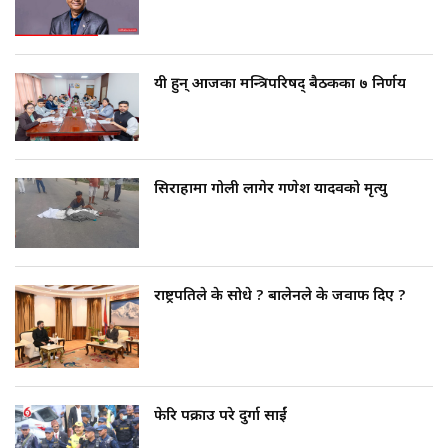
ओलीको अपमान सहन नसकेर गुण्डुमै ढले जेएन
यी हुन् आजका मन्त्रिपरिषद् बैठकका ७ निर्णय
सिराहामा गोली लागेर गणेश यादवको मृत्यु
राष्ट्रपतिले के सोधे ? बालेनले के जवाफ दिए ?
फेरि पक्राउ परे दुर्गा प्रसाईं