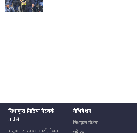
सिधाकुरा मिडिया नेटवर्क
नेभिगेशन
प्रा.लि.
सिधाकुरा विशेष