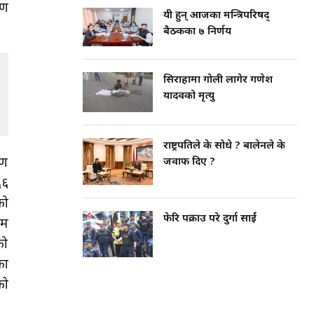
षण
यी हुन् आजका मन्त्रिपरिषद्
बैठकका ७ निर्णय
सिराहामा गोली लागेर गणेश
यादवको मृत्यु
राष्ट्रपतिले के सोधे ? बालेनले के
रण
जवाफ दिए ?
६६
को
फेरि पक्राउ परे दुर्गा प्रसाईं
रम
को
का
को