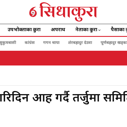
उपभोक्ताका कुरा
अपराध
नेताका कुरा
पैसाका 
सुकुमबासी
कांग्रेस
गगन थापा
शेरबहादुर देउवा
पूर्णबहादुर खड्क
िन आग्रह गर्दै तर्जुमा समि