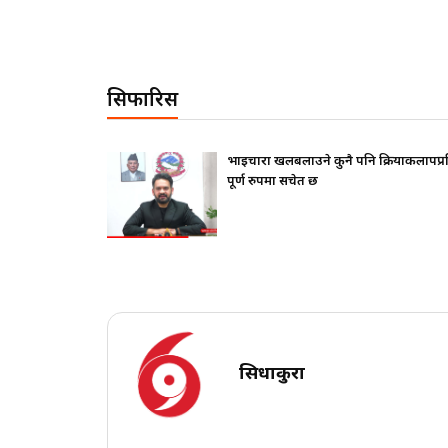
सिफारिस
फ दिए ?
भाइचारा खलबलाउने कुनै पनि क्रियाकलापप्
पूर्ण रुपमा सचेत छ
सिधाकुरा