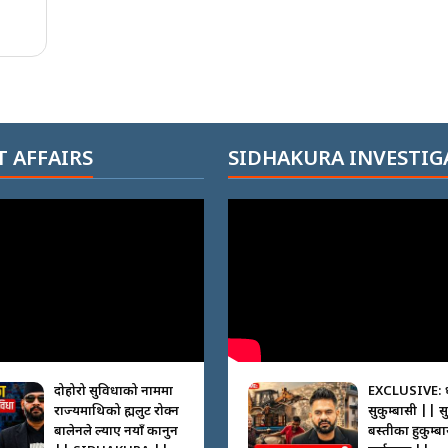
 AFFAIRS
SIDHAKURA INVESTIG
दोहोरो सुविधाको नाममा
EXCLUSIVE: 
राज्यमाथिको ब्रह्मलुट रोक्न
सुकुम्बासी || स
बालेनले ल्याए नयाँ कानुन
बस्तीका हुकुम्ब