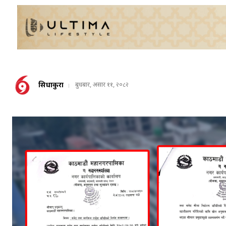
सिधाकुरा
बुधबार, असार ११, २०८२