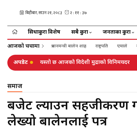
सिधाकुरा विशेष
सबै कुरा
जनताका कुरा
आजको चर्चामा
प्रधानमन्त्री बालेन शाह
राष्ट्रपति
एमाले
अपडेट
यस्तो छ आजको विदेशी मुद्राको विनिमयदर
समाज
बजेट ल्याउन सहजीकरण गरिद
लेख्यो बालेनलाई पत्र