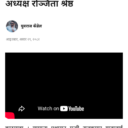
अध्यक्ष रञ्जिता श्रेष्ठ
युवराज कँडेल
आइतबार, असार २९, २०८२