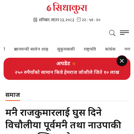
प्रधानमन्त्री बालेन शाह
सुकुमबासी
राष्ट्रपति
कांग्रेस
गगन थाप
अपडेट
२५० रुपैयाँको सामान किन्ने हेमराज जोशीले जिते १० लाख
सरकारले गर्‍यो ३२ हजारभन्दा बढी गुनासो फर्छ्योट
समाज
मन्त्री राजकुमारलाई घुस दिने
विचौलीया पूर्वमन्त्री तथा नाउपाकी