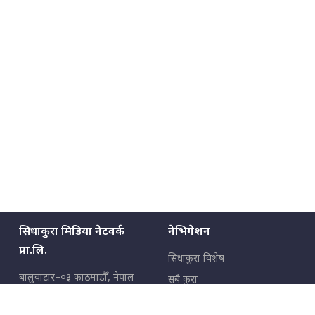
सिधाकुरा मिडिया नेटवर्क
नेभिगेशन
प्रा.लि.
सिधाकुरा विशेष
बालुवाटार–०३ काठमाडौँ, नेपाल
सबै कुरा
जनताका कुरा
सम्पर्क: ९८५१३६२६६६,