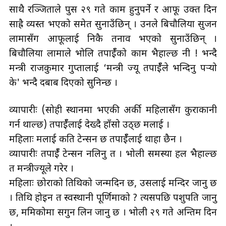
साथै रञ्जिताले पुस २९ गते काम हुनुपर्ने र आफू उक्त दिन
साह्रै व्यस्त भएको समेत सुनाउँछिन् । उनले बिचौलिया सुजन
लामासँग आफूलाई निकै तनाव भएको सुनाउँछिन् ।
बिचौलिया लामाले भोलि तपाईँको काम भैहाल्छ नी ! भन्दै
मन्त्री राजकुमार गुप्तालाई ‘मन्त्री ज्यू तपाईँले भन्दिनु पर्‍यो
के' भन्दै दबाब दिएको सुनिन्छ ।
व्यापारीः (सोही स्थानमा भएकी अर्की महिलासँग कुराकानी
गर्न थाल्छ) तपाईँलाई देख्दै हाँसो उठ्छ मलाई ।
महिलाः मलाई कति टेन्सन छ तपाईँलाई थाहा छैन ।
व्यापारीः तपाईँ टेन्सन नलिनु त । भोली समस्या हल भैहाल्छ
त मन्त्रीज्यूले गरेर ।
महिलाः छोराको तिथिको जन्मदिन छ, उसलाई मन्दिर जानु छ
। तिथि होइन त स्वस्थानी पूर्णिमाको ? त्यसपछि पशुपति जानु
छ, ममिकोमा सगुन लिन जानु छ । भोली २९ गते अन्तिम दिन