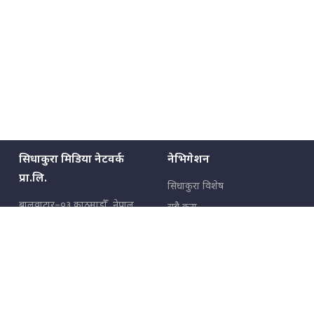
सिधाकुरा मिडिया नेटवर्क
नेभिगेशन
प्रा.लि.
सिधाकुरा विशेष
बालुवाटार–०३ काठमाडौँ, नेपाल
सबै कुरा
जनताका कुरा
सम्पर्क: ९८५१३६२६६६,
९८०२३६२६६६
उपभोक्ताका कुरा
इमेल:
news@sidhakura.com
,
info@sidhakura.com
अपराध
हाम्रो टीम