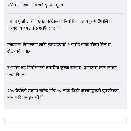
अर्ब बढी घुस!|| SIDHAKURA ||
प्रतितोला ९०० ले बढ्यो सुनको मूल्य
पक्राउ पूर्जी जारी भएका कांग्रेसबाट निर्वाचित प्रतापपुर गाउँपालिका
अध्यक्ष यादवलाई प्रहरीकै संरक्षण
एभरेष्ट अस्पताल फलोअपः CCTV फुटेज
गायब || Everest Hospital
Followup: CCTV Footage Lost |
कोइराला निवासका लागि छुट्याइएको २ करोड बजेट फिर्ता लिन डा.
SIDHAKURA |
शेखरको आग्रह
स्थानीय तह निर्वाचनको तयारीमा जुट्यो रास्वपा, उम्मेदवार छान्न ल्यायो
कडा नियम
२५० रुपैयाँको सामान खरिद गरेर १० लाख जित्ने कञ्चनपुरको पुनर्वासका,
नाम पहिचान हुन बाँकी