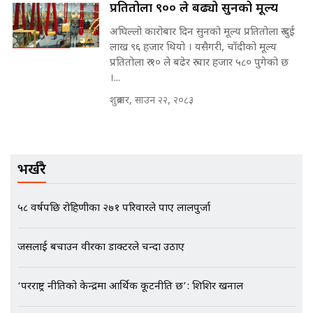
प्रतितोला ९०० ले बढ्यो सुनको मूल्य
अघिल्लो कारोबार दिन सुनको मूल्य प्रतितोला रु दुई
मन्त्रीले घुस डिल गरेको अडियो ! दुई झोला
नोट मन्त्रीलाई घुस | SIDHAKURA |
लाख ९६ हजार थियो । यसैगरी, चाँदीको मूल्य
SIDHAKURA INVESTIGATION |
प्रतितोला रु १० ले बढेर रु चार हजार ५८० पुगेको छ
।...
शुक्रबार, साउन २२, २०८३
मृतकका परिवारप्रति मेडिकल काउन्सीलको
बदनियत ! न्याय खोज्दै भौतारिदै सुवास
|| THE REPORTER ||
भर्खरै
५८ वर्षपछि रोहिणीका २७१ परिवारले पाए लालपुर्जा
EXCLUSIVE - भिजिट भिसामा सेटिङको
गोप्य अडियो र म्यासेज, गृह मन्त्रालय
कनेक्सन ! || VISIT VISA SCAM
जसलाई बचाउन वीरका डाक्टरले चन्दा उठाए
‘परराष्ट्र नीतिको केन्द्रमा आर्थिक कूटनीति छ’: शिशिर खनाल
भिजिट भिसामा गृह मन्त्रालयकै सेटिङः१