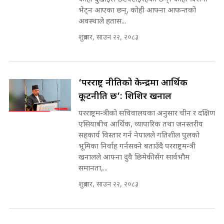
कोही दुखाइले छटपटाइरहेका छन्। कोही बिरामी
भूमिसुधार मन्त्रीलाई जोगाइदै ! ||
भेट्न आएका छन्, कोही आफ्ना आफन्तको
SIDHAKURA ||
अवस्थाले हतास...
कहिले बन्ला चक्रपथ ? विस्तार कार्यमा
शुक्रबार, साउन २२, २०८३
किन भइरहेछ ढिलाइ ?The Ring Road
Expansion Dilemma |
७८ लाख घुस खाने मन्त्री ! जोगाउने
SIDHAKURA |
प्रधानमन्त्री ? || SIDHAKURA ||
SIDHAKURA INVESTIGATION
‘परराष्ट्र नीतिको केन्द्रमा आर्थिक
||
कूटनीति छ’: शिशिर खनाल
पटकपटक भावुक बने गृहमन्त्री सुदन
गुरुङ, भक्कानिए सांसदहरू ||
परराष्ट्रमन्त्रीको सचिवालयका अनुसार चीन र दक्षिण
SIDHAKURA ||
मन्त्री र पूर्व मन्त्रीको ७८ लाख घुस डिलको
एसियाबीच आर्थिक, व्यापारिक तथा जनस्तरीय
अडियो | FULL AUDIO |
सहकार्य विस्तार गर्न नेपालले गतिशील पुलको
SIDHAKURA |
भूमिका निर्वाह गर्नसक्ने बताउँदै परराष्ट्रमन्त्री
खनालले आफ्ना दुवै छिमेकीसँग सार्वभौम
समानता,...
मन्त्री राजकुमारलाई घुस दिने विचौलीया
शुक्रबार, साउन २२, २०८३
पूर्व मन्त्री रञ्जिता || SIDHAKURA
||