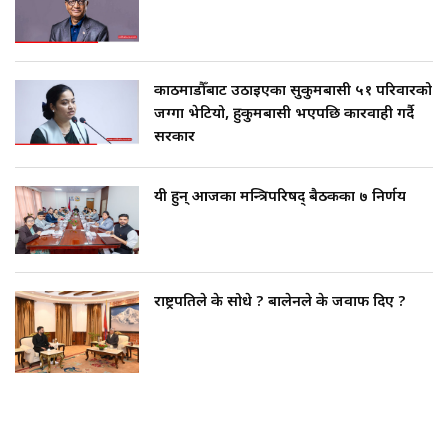
ओलीको अपमान सहन नसकेर गुण्डुमै ढले जेएन
काठमाडौँबाट उठाइएका सुकुमबासी ५१ परिवारको
जग्गा भेटियो, हुकुमबासी भएपछि कारवाही गर्दै
सरकार
यी हुन् आजका मन्त्रिपरिषद् बैठकका ७ निर्णय
राष्ट्रपतिले के सोधे ? बालेनले के जवाफ दिए ?