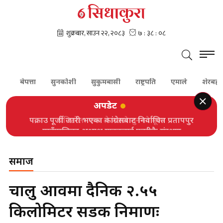
बेपत्ता
सुनकोशी
सुकुमबासी
राष्ट्रपति
एमाले
शेरबहादुर द
अपडेट
पक्राउ पूर्जी जारी भएका कांग्रेसबाट निर्वाचित प्रतापपुर
गाउँपालिका अध्यक्ष यादवलाई प्रहरीकै संरक्षण
समाज
चालु आवमा दैनिक २.५५
किलोमिटर सडक निर्माणः