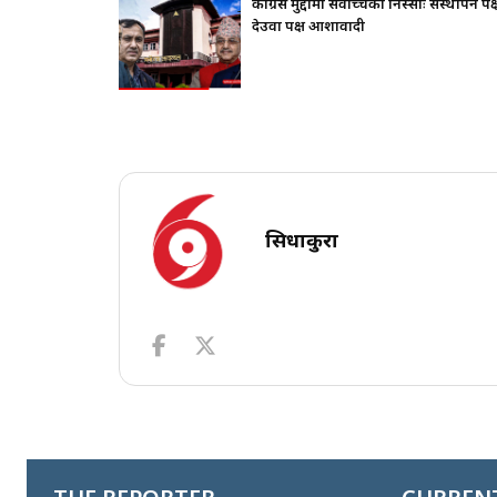
थापन पक्ष ढुक्क,
राष्ट्रपतिले के सोधे ? बालेनले के जवाफ दिए ?
सिधाकुरा