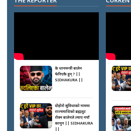
THE REPORTER
CURRENT
के प्रधानमन्त्री बालेन
फेरिएकै हुन् ? ||
SIDHAKURA ||
दोहोरो सुविधाको नाममा
राज्यमाथिको ब्रह्मलुट
रोक्न बालेनले ल्याए नयाँ
कानुन || SIDHAKURA
||