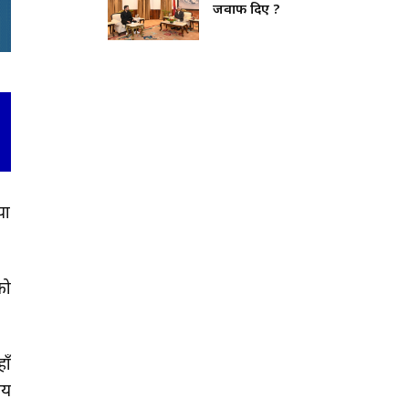
जवाफ दिए ?
या
को
ाँ
लय