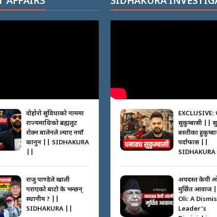
 AFFAIRS
SIDHAKURA INVESTIG
दोहोरो सुविधाको नाममा
EXCLUSIVE: 
राज्यमाथिको ब्रह्मलुट
सुकुम्बासी || स
रोक्न बालेनले ल्याए नयाँ
बस्तीका हुकुम्ब
कानुन || SIDHAKURA
पर्दाफास ||
||
SIDHAKURA 
राजु पाण्डेले खाली
अपदस्त केपी 
गराएको बाटो के भन्छन्
मुर्छित आवाज 
स्थानीय ? ||
Oli: A Dismi
SIDHAKURA ||
Leader’s