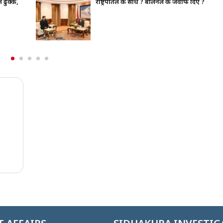
भाइचारा खलबलाउने कुनै पनि क्रियाकलापप्रति सरका
पूर्ण रुपमा सचेत छ