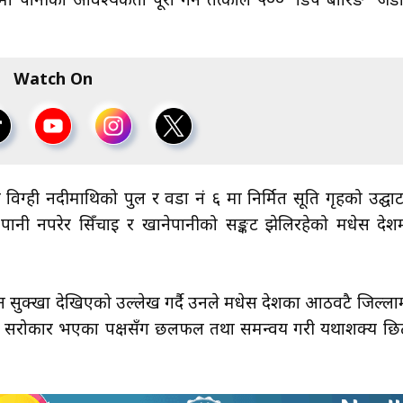
प्रदेशमा पानीको आवश्यकता पूरा गर्न तत्काल ५०० ‘डिप बोरिङ’ जड
Watch On
ग्ही नदीमाथिको पुल र वडा नं ६ मा निर्मित प्रसूति गृहको उद्घा
लीले पानी नपरेर सिँचाइ र खानेपानीको सङ्कट झेलिरहेको मधेस प्रदेश
 सुक्खा देखिएको उल्लेख गर्दै उनले मधेस प्रदेशका आठवटै जिल्ला
गर्न सरोकार भएका पक्षसँग छलफल तथा समन्वय गरी यथाशक्य छि