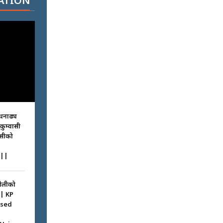
ATION
धनाढ्य
ुकुम्वासी
ासीको
||
ओलीको
|| KP
ssed