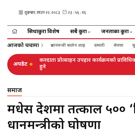
सिधाकुरा विशेष
सबै कुरा
जनताका कुरा
आजको चर्चामा
प्रधानमन्त्री बालेन शाह
दम्पती
बेपत्ता
स
करदाता प्रोत्साहन उपहार कार्यक्रमको प्रा
अपडेट
हुने
समाज
मधेस प्रदेशमा तत्काल ५०० 
प्रधानमन्त्रीको घोषणा