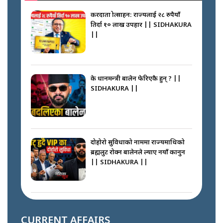
करदाता प्रोत्साहन: राज्यलाई २८ रुपैयाँ
तिर्दा १० लाख उपहार || SIDHAKURA
||
के प्रधानमन्त्री बालेन फेरिएकै हुन् ? ||
SIDHAKURA ||
दोहोरो सुविधाको नाममा राज्यमाथिको
ब्रह्मलुट रोक्न बालेनले ल्याए नयाँ कानुन
|| SIDHAKURA ||
निम्सदाइसँगै अस्ताएका रेकर्डहोल्डर
आरोहीहरू | Record-breaking
CURRENT AFFAIRS