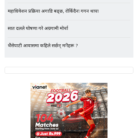
महाधिवेशन प्रक्रिया अगाडि बढ्छ, रोकिँदैनः गगन थापा
एभरेष्ट अस्पताल फलोअपः CCTV फुटेज
गायब || Everest Hospital
सात दलले घोषणा गरे अग्रगामी मोर्चा
Followup: CCTV Footage Lost |
SIDHAKURA |
भैंसेपाटी आवासमा कहिले सर्छन् मन्त्रीहरू ?