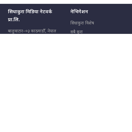
सिधाकुरा मिडिया नेटवर्क
नेभिगेशन
प्रा.लि.
सिधाकुरा विशेष
बालुवाटार–०३ काठमाडौँ, नेपाल
सबै कुरा
जनताका कुरा
सम्पर्क: ९८५१३६२६६६,
९८०२३६२६६६
उपभोक्ताका कुरा
इमेल:
news@sidhakura.com
,
info@sidhakura.com
अपराध
हाम्रो टीम
विज्ञापनका लागि
९८०२३६१६६६, ९८५१३३१६६६
marketing@sidhakura.com
प्रकाशक
सम्पादक
युवराज कंडेल
अक्षर काका