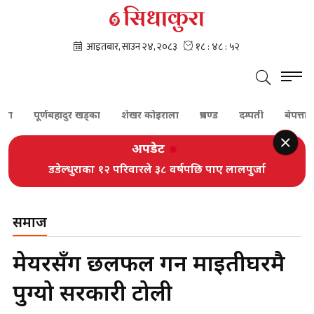
पूर्णबहादुर खड्का
शेखर कोइराला
प्रचण्ड
दम्पती
बेपत्ता
स
अपडेट
डडेल्धुराका १२ परिवारले ३८ वर्षपछि पाए लालपुर्जा
समाज
मेयरसँग छलफल गर्न माइतीघरमै
पुग्यो सरकारी टोली