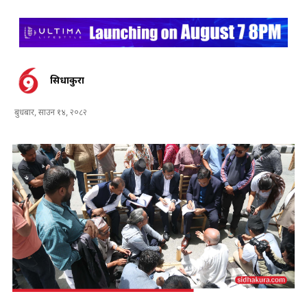
सिधाकुरा
बुधबार, साउन १४, २०८२