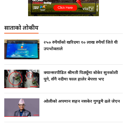
साताको लोकप्रीय
२५० रुपैयाँको खरिदमा १० लाख रुपैयाँ जिते यी
उपभोक्ताले
क्यान्सरपीडित श्रीमती पिठ्युँमा बोकेर सुनकोशी
पुगे, सँगै नदीमा फाल हालेर बेपत्ता भए
ओलीको अपमान सहन नसकेर गुण्डुमै ढले जेएन