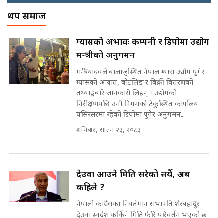
! || CIAA Investigation over
थप समाज
Corrupted Minister ||
SIDHAKURA
राष्ट्रिय सवालमा ९ दल एकजुट ||
ग्यासको अभावः कम्पनी र डिपोमा उद्योग
Prachanda, Rabi, Gagan Stand
मन्त्रीको अनुगमन
on the Same Page ||
पोप्पोको पासोः कमाउने लोभमा घरबार नै
SIDHAKURA ||
उठिबास | The Dark Side of
मन्त्री यादवले बालाजुस्थित नेपाल ग्यास उद्योग पुगेर
'Poppo Live'-SIDHAKURA
ग्यासको आयात, बोटलिङ र बिक्री वितरणको
INVESTIGATION
तथ्याङ्कबारे जानकारी लिइन् । उद्योगको
सहकारी पीडितसँग मन्त्री प्रतिभा रावलले
निरीक्षणपछि उनी निगमको टेकुस्थित कार्यालय
भनिन्–साथ दिनुहोस्, दबाब होइन ||
पसिरसरमा रहेको डिपोमा पुगेर अनुगमन...
Sidhakura || Pratibha Rawal
मन्त्री आउने बित्तिकै सुरु भएको थियो
शनिबार, साउन २३, २०८३
घुसको डिल || Raj Kumar Gupta ||
SIDHAKURA ||
रसुवाकाे भाङ्गे झरना | Bhange
Waterfall of Rasuwa ||
देउवा आउने मिति सरेको सर्यै, अब
SIDHAKURA ||
घुसको डिल गर्ने मन्त्रीकाे राजिनामा,
कहिले ?
भूमिसुधार मन्त्रीलाई जोगाइदै ! ||
नेपाली कांग्रेसका निवर्तमान सभापति शेरबहादुर
SIDHAKURA ||
देउवा स्वदेश फर्किने मिति फेरि परिवर्तन भएको छ