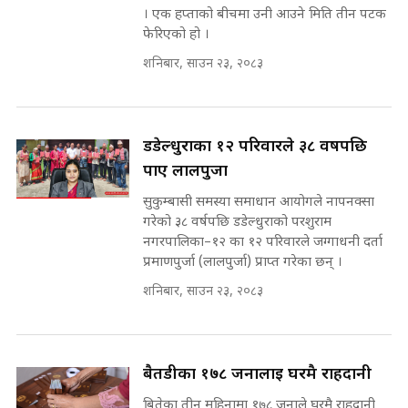
कहिले बन्ला चक्रपथ ? विस्तार कार्यमा
। एक हप्ताको बीचमा उनी आउने मिति तीन पटक
किन भइरहेछ ढिलाइ ?The Ring Road
फेरिएको हो ।
Expansion Dilemma |
७८ लाख घुस खाने मन्त्री ! जोगाउने
शनिबार, साउन २३, २०८३
SIDHAKURA |
प्रधानमन्त्री ? || SIDHAKURA ||
SIDHAKURA INVESTIGATION
||
पटकपटक भावुक बने गृहमन्त्री सुदन
डडेल्धुराका १२ परिवारले ३८ वर्षपछि
गुरुङ, भक्कानिए सांसदहरू ||
SIDHAKURA ||
पाए लालपुर्जा
मन्त्री र पूर्व मन्त्रीको ७८ लाख घुस डिलको
अडियो | FULL AUDIO |
सुकुम्बासी समस्या समाधान आयोगले नापनक्सा
SIDHAKURA |
गरेको ३८ वर्षपछि डडेल्धुराको परशुराम
नगरपालिका–१२ का १२ परिवारले जग्गाधनी दर्ता
प्रमाणपुर्जा (लालपुर्जा) प्राप्त गरेका छन् ।
मन्त्री राजकुमारलाई घुस दिने विचौलीया
शनिबार, साउन २३, २०८३
पूर्व मन्त्री रञ्जिता || SIDHAKURA
||
बैतडीका १७८ जनालाई घरमै राहदानी
बितेका तीन महिनामा १७८ जनाले घरमै राहदानी
मन्त्रीले घुस डिल गरेको अडियो ! दुई झोला