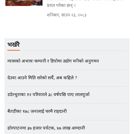
नोट मन्त्रीलाई घुस | SIDHAKURA |
प्राप्त गरेका छन् ।
SIDHAKURA INVESTIGATION |
शनिबार, साउन २३, २०८३
मृतकका परिवारप्रति मेडिकल काउन्सीलको
बदनियत ! न्याय खोज्दै भौतारिदै सुवास
भर्खरै
|| THE REPORTER ||
ग्यासको अभावः कम्पनी र डिपोमा उद्योग मन्त्रीको अनुगमन
EXCLUSIVE - भिजिट भिसामा सेटिङको
देउवा आउने मिति सरेको सर्यै, अब कहिले ?
गोप्य अडियो र म्यासेज, गृह मन्त्रालय
कनेक्सन ! || VISIT VISA SCAM
डडेल्धुराका १२ परिवारले ३८ वर्षपछि पाए लालपुर्जा
बैतडीका १७८ जनालाई घरमै राहदानी
भिजिट भिसामा गृह मन्त्रालयकै सेटिङः१
अर्ब बढी घुस!|| SIDHAKURA ||
ढोरपाटनमा ३७ हजार पर्यटक, ४७ लाख आम्दानी