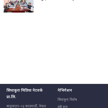
सिधाकुरा मिडिया नेटवर्क
नेभिगेशन
प्रा.लि.
सिधाकुरा विशेष
बालुवाटार–०३ काठमाडौँ, नेपाल
सबै कुरा