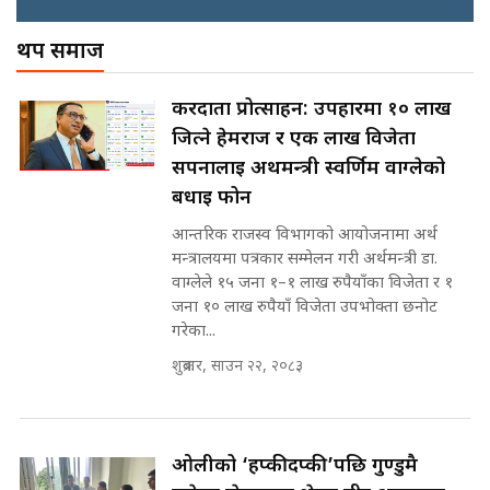
अख्तियारको कठघरामा घुस्याहा मन्त्रीहरू
! || CIAA Investigation over
थप समाज
Corrupted Minister ||
SIDHAKURA
राष्ट्रिय सवालमा ९ दल एकजुट ||
करदाता प्रोत्साहन: उपहारमा १० लाख
Prachanda, Rabi, Gagan Stand
जित्ने हेमराज र एक लाख विजेता
on the Same Page ||
पोप्पोको पासोः कमाउने लोभमा घरबार नै
SIDHAKURA ||
सपनालाई अर्थमन्त्री स्वर्णिम वाग्लेको
उठिबास | The Dark Side of
'Poppo Live'-SIDHAKURA
बधाई फोन
INVESTIGATION
आन्तरिक राजस्व विभागको आयोजनामा अर्थ
सहकारी पीडितसँग मन्त्री प्रतिभा रावलले
मन्त्रालयमा पत्रकार सम्मेलन गरी अर्थमन्त्री डा.
भनिन्–साथ दिनुहोस्, दबाब होइन ||
वाग्लेले १५ जना १–१ लाख रुपैयाँका विजेता र १
Sidhakura || Pratibha Rawal
मन्त्री आउने बित्तिकै सुरु भएको थियो
जना १० लाख रुपैयाँ विजेता उपभोक्ता छनोट
घुसको डिल || Raj Kumar Gupta ||
गरेका...
SIDHAKURA ||
शुक्रबार, साउन २२, २०८३
रसुवाकाे भाङ्गे झरना | Bhange
Waterfall of Rasuwa ||
SIDHAKURA ||
घुसको डिल गर्ने मन्त्रीकाे राजिनामा,
भूमिसुधार मन्त्रीलाई जोगाइदै ! ||
ओलीको ‘हप्कीदप्की’पछि गुण्डुमै
SIDHAKURA ||