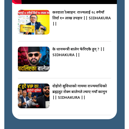
करदाता प्रोत्साहन: राज्यलाई २८ रुपैयाँ
तिर्दा १० लाख उपहार || SIDHAKURA
||
के प्रधानमन्त्री बालेन फेरिएकै हुन् ? ||
SIDHAKURA ||
दोहोरो सुविधाको नाममा राज्यमाथिको
ब्रह्मलुट रोक्न बालेनले ल्याए नयाँ कानुन
|| SIDHAKURA ||
निम्सदाइसँगै अस्ताएका रेकर्डहोल्डर
आरोहीहरू | Record-breaking