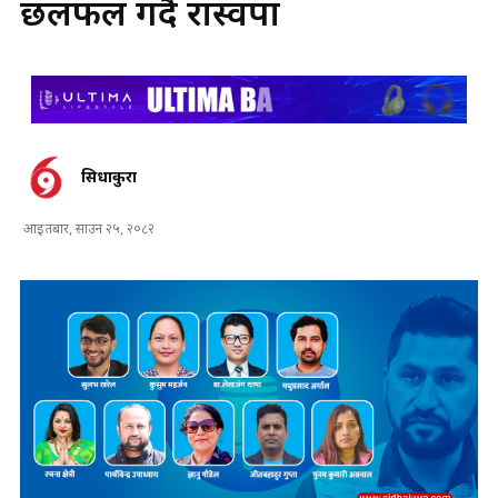
छलफल गर्दै रास्वपा
सिधाकुरा
आइतबार, साउन २५, २०८२