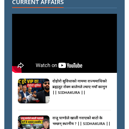
CURRENT AFFAIRS
climbers who set foot with
Nimsdai |
गोली ठोकेर पक्राउ गरिएको कर्मा ग्याङको
अपराध श्रृङ्खला || SIDHAKURA ||
नभाँडिएको सद्भाव : कप्तानगञ्जबाट
सल्किएको आगो निभाउनेहरू ||
SIDHAKURA || THE REPORTER
दोहोरो सुविधाको नाममा राज्यमाथिको
||
ब्रह्मलुट रोक्न बालेनले ल्याए नयाँ कानुन
|| SIDHAKURA ||
नेपालीलाई भरिया मात्र देख्ने दृष्टिकोण
बदलेका ‘निम्स दाई’ || SIDHAKURA
||
राजु पाण्डेले खाली गराएको बाटो के
भन्छन् स्थानीय ? || SIDHAKURA ||