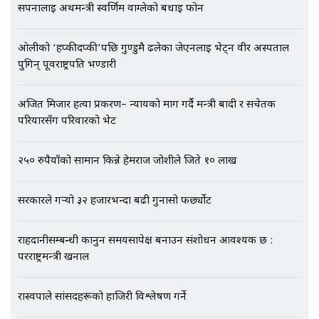
सपनालाई अर्थमन्त्री स्वर्णिम वाग्लेको बधाई फोन
ओलीको ‘हप्कीदप्की’पछि गुण्डुमै ढलेका जेएनलाई भेट्न वीर अस्पताल
एभरेष्ट अस्पताल फलोअपः CCTV फुटेज
पुगिन् पूर्वराष्ट्रपति भण्डारी
गायब || Everest Hospital
Followup: CCTV Footage Lost |
SIDHAKURA |
अजित मिजार हत्या प्रकरण– न्यायको माग गर्दै मन्त्री बादी र सचेतक
परियारसँग परिवारको भेट
२५० रुपैयाँको सामान किन्ने हेमराज जोशीले जिते १० लाख
सरकारले गर्‍यो ३२ हजारभन्दा बढी गुनासो फर्छ्योट
राहदानीसम्बन्धी कानुन समयसापेक्ष बनाउन संशोधन आवश्यक छ :
परराष्ट्रमन्त्री खनाल
रास्वपाले सांसदहरूको हाजिरी विश्लेषण गर्ने