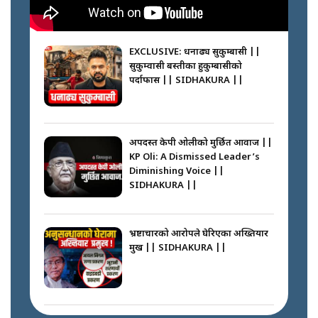
||
घरबाट निस्किएर आफ्नै घरमा आगो
लगाउन जानेलाई रोकौँः रवि लामिछाने ||
SIDHAKURA ||
EXCLUSIVE: धनाढ्य सुकुम्बासी ||
सुकुम्वासी बस्तीका हुकुम्बासीको
फेरि स्वर्गनर्कको यात्रामा ओली–प्रचण्ड ||
पर्दाफास || SIDHAKURA ||
SIDHAKURA ||
प्रधानमन्त्री बालेनले सम्बोधनमा के भने ?
|| PM BALEN ADDRESS ||
SIDHAKURA ||
अपदस्त केपी ओलीको मुर्छित आवाज ||
KP Oli: A Dismissed Leader’s
कस्तो छ नागढुङ्गा सुरुङमार्ग ? ||
Diminishing Voice ||
SIDHAKURA ||
SIDHAKURA ||
अदालतको गुनासो अब सिधै सर्वोच्चमा
|| Court Grievances Directly to
the Supreme Court ||
भ्रष्टाचारको आरोपले घेरिएका अख्तियार
SIDHAKURA
प्रमुख || SIDHAKURA ||
प्रश्नपत्र लिक गर्ने सुलभ सर ? ||
SIDHAKURA ||
मोबिलिटीमा महिलाको पहुँच विस्तार गर्दै
इनड्राइभ || SIDHAKURA ||