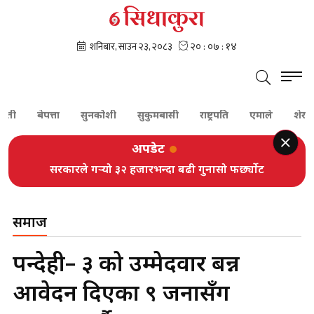
बेपत्ता
सुनकोशी
सुकुमबासी
राष्ट्रपति
एमाले
शेरबहादुर द
अपडेट
सरकारले गर्‍यो ३२ हजारभन्दा बढी गुनासो फर्छ्योट
समाज
रुपन्देही– ३ को उम्मेदवार बन्न
आवेदन दिएका ९ जनासँग