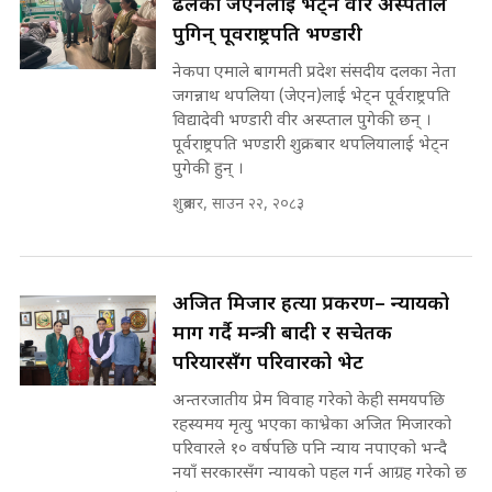
ढलेका जेएनलाई भेट्न वीर अस्पताल
कहिले बन्ला चक्रपथ ? विस्तार कार्यमा
पुगिन् पूर्वराष्ट्रपति भण्डारी
किन भइरहेछ ढिलाइ ?The Ring Road
नेकपा एमाले बागमती प्रदेश संसदीय दलका नेता
Expansion Dilemma |
७८ लाख घुस खाने मन्त्री ! जोगाउने
SIDHAKURA |
जगन्नाथ थपलिया (जेएन)लाई भेट्न पूर्वराष्ट्रपति
प्रधानमन्त्री ? || SIDHAKURA ||
विद्यादेवी भण्डारी वीर अस्प्ताल पुगेकी छन् ।
SIDHAKURA INVESTIGATION
पूर्वराष्ट्रपति भण्डारी शुक्रबार थपलियालाई भेट्न
||
पुगेकी हुन् ।
पटकपटक भावुक बने गृहमन्त्री सुदन
गुरुङ, भक्कानिए सांसदहरू ||
शुक्रबार, साउन २२, २०८३
SIDHAKURA ||
मन्त्री र पूर्व मन्त्रीको ७८ लाख घुस डिलको
अडियो | FULL AUDIO |
SIDHAKURA |
अजित मिजार हत्या प्रकरण– न्यायको
माग गर्दै मन्त्री बादी र सचेतक
परियारसँग परिवारको भेट
मन्त्री राजकुमारलाई घुस दिने विचौलीया
पूर्व मन्त्री रञ्जिता || SIDHAKURA
अन्तरजातीय प्रेम विवाह गरेको केही समयपछि
||
रहस्यमय मृत्यु भएका काभ्रेका अजित मिजारको
परिवारले १० वर्षपछि पनि न्याय नपाएको भन्दै
नयाँ सरकारसँग न्यायको पहल गर्न आग्रह गरेको छ