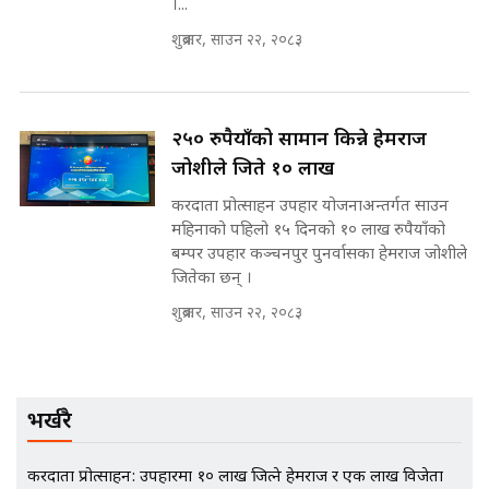
।...
मन्त्रीले घुस डिल गरेको अडियो ! दुई झोला
नोट मन्त्रीलाई घुस | SIDHAKURA |
शुक्रबार, साउन २२, २०८३
SIDHAKURA INVESTIGATION |
२५० रुपैयाँको सामान किन्ने हेमराज
मृतकका परिवारप्रति मेडिकल काउन्सीलको
जोशीले जिते १० लाख
बदनियत ! न्याय खोज्दै भौतारिदै सुवास
|| THE REPORTER ||
करदाता प्रोत्साहन उपहार योजनाअन्तर्गत साउन
महिनाको पहिलो १५ दिनको १० लाख रुपैयाँको
बम्पर उपहार कञ्चनपुर पुनर्वासका हेमराज जोशीले
जितेका छन् ।
EXCLUSIVE - भिजिट भिसामा सेटिङको
गोप्य अडियो र म्यासेज, गृह मन्त्रालय
शुक्रबार, साउन २२, २०८३
कनेक्सन ! || VISIT VISA SCAM
भर्खरै
भिजिट भिसामा गृह मन्त्रालयकै सेटिङः१
अर्ब बढी घुस!|| SIDHAKURA ||
करदाता प्रोत्साहन: उपहारमा १० लाख जित्ने हेमराज र एक लाख विजेता