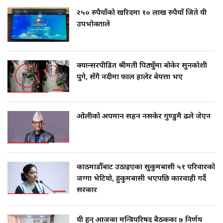
२५० रुपैयाँको खरिदमा १० लाख रुपैयाँ जिते यी
उपभोक्ताले
क्यान्सरपीडित श्रीमती पिठ्युँमा बोकेर सुनकोशी
पुगे, सँगै नदीमा फाल हालेर बेपत्ता भए
ओलीको अपमान सहन नसकेर गुण्डुमै ढले जेएन
काठमाडौँबाट उठाइएका सुकुमबासी ५१ परिवारको
जग्गा भेटियो, हुकुमबासी भएपछि कारवाही गर्दै
सरकार
यी हुन् आजका मन्त्रिपरिषद् बैठकका ७ निर्णय