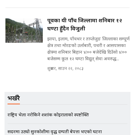
SIDHAKURA |
पूर्वका यी पाँच जिल्लामा शनिबार १२
मन्त्री राजकुमारलाई घुस दिने विचौलीया
घण्टा हुँदैन विजुली
पूर्व मन्त्री रञ्जिता || SIDHAKURA
||
झापा, इलाम, पाँचथर र ताप्लेजुङ जिल्लाका सम्पूर्ण
क्षेत्र तथा मोरङको उर्लाबारी, पथरी र आसपासका
क्षेत्रमा शनिबार बिहान ४ः०० बजेदेखि दिउँसो ४ः००
बजेसम्म कूल १२ घण्टा विद्युत् सेवा अवरुद्ध...
मन्त्रीले घुस डिल गरेको अडियो ! दुई झोला
शुक्रबार, साउन २२, २०८३
नोट मन्त्रीलाई घुस | SIDHAKURA |
SIDHAKURA INVESTIGATION |
भर्खरै
मृतकका परिवारप्रति मेडिकल काउन्सीलको
बदनियत ! न्याय खोज्दै भौतारिदै सुवास
राष्ट्रिय भेला नरोकिने शशांक कोइरालाको स्पष्टोक्ति
|| THE REPORTER ||
सदनमा उठ्यो सुनकोशीमा वृद्ध दम्पती बेपत्ता भएको घटना