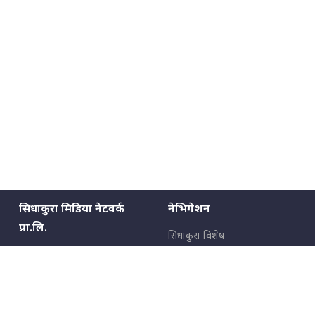
सिधाकुरा मिडिया नेटवर्क
नेभिगेशन
प्रा.लि.
सिधाकुरा विशेष
बालुवाटार–०३ काठमाडौँ, नेपाल
सबै कुरा
जनताका कुरा
सम्पर्क: ९८५१३६२६६६,
९८०२३६२६६६
उपभोक्ताका कुरा
इमेल:
news@sidhakura.com
,