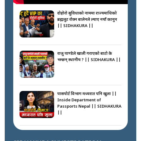
बदलेका ‘निम्स दाई’ || SIDHAKURA
||
दोहोरो सुविधाको नाममा राज्यमाथिको
ब्रह्मलुट रोक्न बालेनले ल्याए नयाँ कानुन
|| SIDHAKURA ||
कप्तानगञ्जपछि मधेसमा के हुँदैछ ?
आगो निभाउने कि तेल थप्ने ? WHATS
HAPPENING IN MADHESH ? ||
राजु पाण्डेले खाली गराएको बाटो के
भन्छन् स्थानीय ? || SIDHAKURA ||
कप्तानगञ्ज घटनाको सुरुवात कसरी
भयो ? के के भयो ? || SUNSARI
CASE || SIDHAKURA || THE
पासपोर्ट विभाग मध्यरात पनि खुला ||
REPORTER ||
Inside Department of
Passports Nepal || SIDHAKURA
||
भीड नियन्त्रण गर्न बारम्बार किन चुक्दैछ
प्रहरी ? Police repeatedly fail to
control crowds ?
कहाँ हरायो ग्यास ? || Where Did
the Gas Go? || SIDHAKURA ||