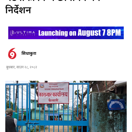
निर्देशन
सिधाकुरा
बुधबार, साउन २८, २०८२