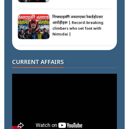
निम्सदाइसँगै अस्ताएका रेकर्डहोल्डर
आरोहीहरू | Record-breaking
climbers who set foot with
Nimsdai |
गोली ठोकेर पक्राउ गरिएको कर्मा ग्याङको
अपराध श्रृङ्खला || SIDHAKURA ||
CURRENT AFFAIRS
नभाँडिएको सद्भाव : कप्तानगञ्जबाट
सल्किएको आगो निभाउनेहरू ||
SIDHAKURA || THE REPORTER
||
नेपालीलाई भरिया मात्र देख्ने दृष्टिकोण