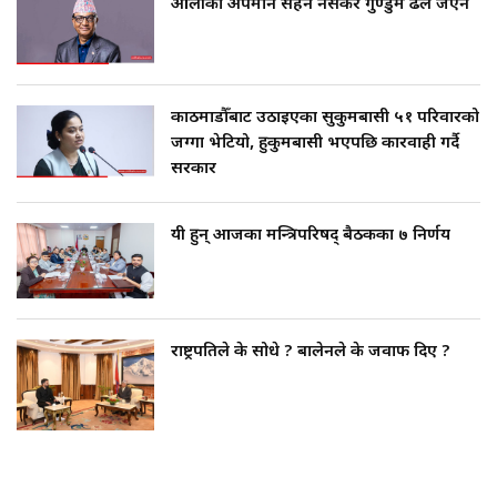
ओलीको अपमान सहन नसकेर गुण्डुमै ढले जेएन
काठमाडौँबाट उठाइएका सुकुमबासी ५१ परिवारको
जग्गा भेटियो, हुकुमबासी भएपछि कारवाही गर्दै
सरकार
यी हुन् आजका मन्त्रिपरिषद् बैठकका ७ निर्णय
राष्ट्रपतिले के सोधे ? बालेनले के जवाफ दिए ?