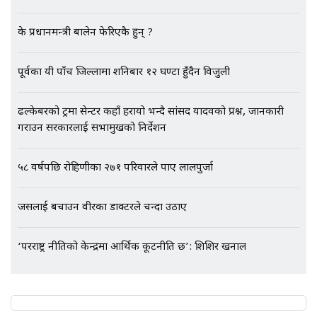
EXCLUSIVE - भिजिट भिसामा सेटिङको
गोप्य अडियो र म्यासेज, गृह मन्त्रालय
के प्रधानमन्त्री बालेन फेरिएकै हुन् ?
कनेक्सन ! || VISIT VISA SCAM
पूर्वका यी पाँच जिल्लामा शनिबार १२ घण्टा हुँदैन विजुली
भिजिट भिसामा गृह मन्त्रालयकै सेटिङः१
ढल्केबरको ट्रमा सेन्टर कहाँ हरायो भन्दै सांसद यादवको प्रश्न, जानकारी
अर्ब बढी घुस!|| SIDHAKURA ||
गराउन सरकारलाई सभामुखको निर्देशन
५८ वर्षपछि रोहिणीका २७१ परिवारले पाए लालपुर्जा
एभरेष्ट अस्पताल फलोअपः CCTV फुटेज
जसलाई बचाउन वीरका डाक्टरले चन्दा उठाए
गायब || Everest Hospital
Followup: CCTV Footage Lost |
SIDHAKURA |
‘परराष्ट्र नीतिको केन्द्रमा आर्थिक कूटनीति छ’: शिशिर खनाल