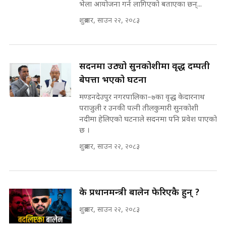
भेला आयोजना गर्न लागिएको बताएका छन्...
Sidhakura || Pratibha Rawal
मन्त्री आउने बित्तिकै सुरु भएको थियो
शुक्रबार, साउन २२, २०८३
घुसको डिल || Raj Kumar Gupta ||
SIDHAKURA ||
रसुवाकाे भाङ्गे झरना | Bhange
Waterfall of Rasuwa ||
सदनमा उठ्यो सुनकोशीमा वृद्ध दम्पती
SIDHAKURA ||
घुसको डिल गर्ने मन्त्रीकाे राजिनामा,
बेपत्ता भएको घटना
भूमिसुधार मन्त्रीलाई जोगाइदै ! ||
मण्डनदेउपुर नगरपालिका–७का वृद्ध केदारनाथ
SIDHAKURA ||
पराजुली र उनकी पत्नी तीलकुमारी सुनकोशी
कहिले बन्ला चक्रपथ ? विस्तार कार्यमा
नदीमा हेलिएको घटनाले सदनमा पनि प्रवेश पाएको
किन भइरहेछ ढिलाइ ?The Ring Road
छ ।
Expansion Dilemma |
७८ लाख घुस खाने मन्त्री ! जोगाउने
शुक्रबार, साउन २२, २०८३
SIDHAKURA |
प्रधानमन्त्री ? || SIDHAKURA ||
SIDHAKURA INVESTIGATION
||
पटकपटक भावुक बने गृहमन्त्री सुदन
के प्रधानमन्त्री बालेन फेरिएकै हुन् ?
गुरुङ, भक्कानिए सांसदहरू ||
SIDHAKURA ||
मन्त्री र पूर्व मन्त्रीको ७८ लाख घुस डिलको
शुक्रबार, साउन २२, २०८३
अडियो | FULL AUDIO |