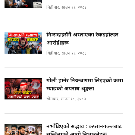
बिहीबार, साउन २१, २०८३
निम्सदाइसँगै अस्ताएका रेकर्डहोल्डर
आरोहीहरू
बिहीबार, साउन २१, २०८३
गोली हानेर नियन्त्रणमा लिइएको कर्मा
ग्याङको अपराध श्रृङ्खला
सोमबार, साउन १८, २०८३
नभाँडिएको सद्भाव : कप्तानगञ्जबाट
सल्किएको आगो निभाउनेहरू