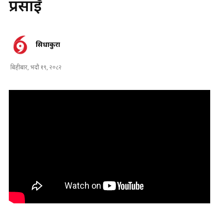
प्रसाईँ
सिधाकुरा
बिहीबार, भदौ १९, २०८२