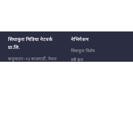
सिधाकुरा मिडिया नेटवर्क
नेभिगेशन
प्रा.लि.
सिधाकुरा विशेष
बालुवाटार–०३ काठमाडौँ, नेपाल
सबै कुरा
जनताका कुरा
सम्पर्क: ९८५१३६२६६६,
९८०२३६२६६६
उपभोक्ताका कुरा
इमेल:
news@sidhakura.com
,
info@sidhakura.com
अपराध
हाम्रो टीम
विज्ञापनका लागि
९८०२३६१६६६, ९८५१३३१६६६
marketing@sidhakura.com