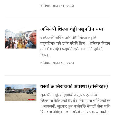
भनिन्–साथ दिनुहोस्, दबाब होइन ||
शनिबार, साउन १६, २०८३
Sidhakura || Pratibha Rawal
मन्त्री आउने बित्तिकै सुरु भएको थियो
घुसको डिल || Raj Kumar Gupta ||
SIDHAKURA ||
अभिनेत्री शिल्पा शेट्टी पशुपतिनाथमा
रसुवाकाे भाङ्गे झरना | Bhange
Waterfall of Rasuwa ||
बलिउडकी चर्चित अभिनेत्री शिल्पा शेट्टीले
SIDHAKURA ||
घुसको डिल गर्ने मन्त्रीकाे राजिनामा,
पशुपतिनाथको दर्शन गरेकी छिन् । शनिबार बिहान
भूमिसुधार मन्त्रीलाई जोगाइदै ! ||
उनी टिम सहित पशुपति दर्शनका लागि पुगेकी
SIDHAKURA ||
थिइन् ।
कहिले बन्ला चक्रपथ ? विस्तार कार्यमा
शनिबार, साउन १६, २०८३
किन भइरहेछ ढिलाइ ?The Ring Road
Expansion Dilemma |
७८ लाख घुस खाने मन्त्री ! जोगाउने
SIDHAKURA |
प्रधानमन्त्री ? || SIDHAKURA ||
SIDHAKURA INVESTIGATION
यस्तो छ सिराहाको अवस्था (तस्बिरहरु)
||
सुनसरीमा दुई समुदायबीच सुरु भएर अन्य
पटकपटक भावुक बने गृहमन्त्री सुदन
गुरुङ, भक्कानिए सांसदहरू ||
जिल्लामा फैलिएको प्रदर्शन सिराहामा चर्किएको छ
SIDHAKURA ||
। आगजनी, लुटपाट हुन थालेपछि नेपाली सेना पनि
मन्त्री र पूर्व मन्त्रीको ७८ लाख घुस डिलको
फिल्डमा उत्रिएको छ । गोली लागेर एक जनाको...
अडियो | FULL AUDIO |