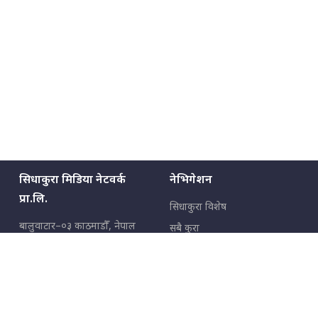
सिधाकुरा मिडिया नेटवर्क
नेभिगेशन
प्रा.लि.
सिधाकुरा विशेष
बालुवाटार–०३ काठमाडौँ, नेपाल
सबै कुरा
जनताका कुरा
सम्पर्क: ९८५१३६२६६६,
९८०२३६२६६६
उपभोक्ताका कुरा
इमेल:
news@sidhakura.com
,
info@sidhakura.com
अपराध
हाम्रो टीम