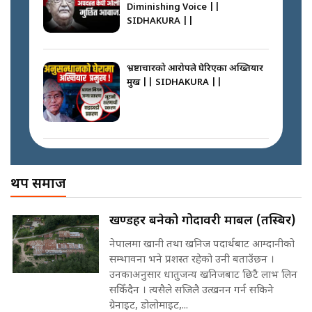
कस्तो छ नागढुङ्गा सुरुङमार्ग ? ||
Diminishing Voice ||
SIDHAKURA ||
SIDHAKURA ||
अदालतको गुनासो अब सिधै सर्वोच्चमा
|| Court Grievances Directly to
the Supreme Court ||
भ्रष्टाचारको आरोपले घेरिएका अख्तियार
SIDHAKURA
प्रमुख || SIDHAKURA ||
प्रश्नपत्र लिक गर्ने सुलभ सर ? ||
SIDHAKURA ||
मोबिलिटीमा महिलाको पहुँच विस्तार गर्दै
इनड्राइभ || SIDHAKURA ||
अख्तियारको कठघरामा घुस्याहा मन्त्रीहरू
! || CIAA Investigation over
थप समाज
Corrupted Minister ||
SIDHAKURA
राष्ट्रिय सवालमा ९ दल एकजुट ||
खण्डहर बनेको गोदावरी मार्बल (तस्बिर)
Prachanda, Rabi, Gagan Stand
on the Same Page ||
नेपालमा खानी तथा खनिज पदार्थबाट आम्दानीको
पोप्पोको पासोः कमाउने लोभमा घरबार नै
SIDHAKURA ||
सम्भावना भने प्रशस्त रहेको उनी बताउँछन ।
उठिबास | The Dark Side of
उनकाअनुसार धातुजन्य खनिजबाट छिटै लाभ लिन
'Poppo Live'-SIDHAKURA
INVESTIGATION
सकिँदैन । त्यसैले सजिलै उत्खनन गर्न सकिने
सहकारी पीडितसँग मन्त्री प्रतिभा रावलले
ग्रेनाइट, डोलोमाइट,...