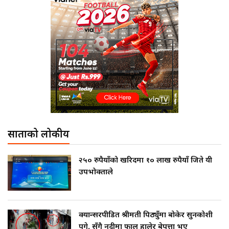
साताको लोकप्रीय
२५० रुपैयाँको खरिदमा १० लाख रुपैयाँ जिते यी
उपभोक्ताले
क्यान्सरपीडित श्रीमती पिठ्युँमा बोकेर सुनकोशी
पुगे, सँगै नदीमा फाल हालेर बेपत्ता भए