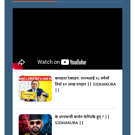
करदाता प्रोत्साहन: राज्यलाई २८ रुपैयाँ
तिर्दा १० लाख उपहार || SIDHAKURA
||
के प्रधानमन्त्री बालेन फेरिएकै हुन् ? ||
SIDHAKURA ||