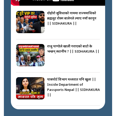
नभाँडिएको सद्भाव : कप्तानगञ्जबाट
सल्किएको आगो निभाउनेहरू ||
SIDHAKURA || THE REPORTER
दोहोरो सुविधाको नाममा राज्यमाथिको
||
ब्रह्मलुट रोक्न बालेनले ल्याए नयाँ कानुन
|| SIDHAKURA ||
नेपालीलाई भरिया मात्र देख्ने दृष्टिकोण
बदलेका ‘निम्स दाई’ || SIDHAKURA
||
राजु पाण्डेले खाली गराएको बाटो के
भन्छन् स्थानीय ? || SIDHAKURA ||
कप्तानगञ्जपछि मधेसमा के हुँदैछ ?
आगो निभाउने कि तेल थप्ने ? WHATS
HAPPENING IN MADHESH ? ||
पासपोर्ट विभाग मध्यरात पनि खुला ||
Inside Department of
Passports Nepal || SIDHAKURA
||
कप्तानगञ्ज घटनाको सुरुवात कसरी
भयो ? के के भयो ? || SUNSARI
CASE || SIDHAKURA || THE
कहाँ हरायो ग्यास ? || Where Did