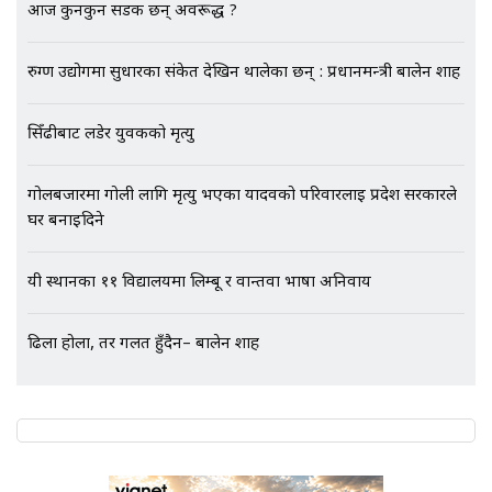
आज कुनकुन सडक छन् अवरूद्ध ?
EXCLUSIVE - भिजिट भिसामा सेटिङको
गोप्य अडियो र म्यासेज, गृह मन्त्रालय
रुग्ण उद्योगमा सुधारका संकेत देखिन थालेका छन् : प्रधानमन्त्री बालेन शाह
कनेक्सन ! || VISIT VISA SCAM
सिँढीबाट लडेर युवकको मृत्यु
भिजिट भिसामा गृह मन्त्रालयकै सेटिङः१
गोलबजारमा गोली लागि मृत्यु भएका यादवको परिवारलाई प्रदेश सरकारले
अर्ब बढी घुस!|| SIDHAKURA ||
घर बनाइदिने
यी स्थानका ११ विद्यालयमा लिम्बू र वान्तवा भाषा अनिवार्य
एभरेष्ट अस्पताल फलोअपः CCTV फुटेज
गायब || Everest Hospital
ढिला होला, तर गलत हुँदैन– बालेन शाह
Followup: CCTV Footage Lost |
SIDHAKURA |