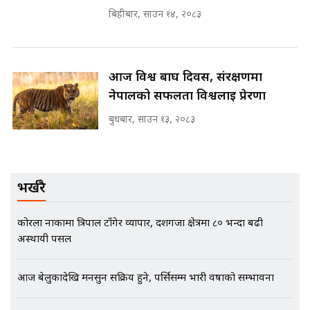
SIDHAKURA |
बिहीबार, साउन १४, २०८३
मन्त्री राजकुमारलाई घुस दिने विचौलीया
आज विश्व बाघ दिवस, संरक्षणमा
पूर्व मन्त्री रञ्जिता || SIDHAKURA
नेपालको सफलता विश्वलाई प्रेरणा
||
बुधबार, साउन १३, २०८३
मन्त्रीले घुस डिल गरेको अडियो ! दुई झोला
नोट मन्त्रीलाई घुस | SIDHAKURA |
SIDHAKURA INVESTIGATION |
भर्खरै
कोरला नाकामा त्रिपाल टाँगेर व्यापार, दशगजा क्षेत्रमा ८० भन्दा बढी
अस्थायी पसल
मृतकका परिवारप्रति मेडिकल काउन्सीलको
बदनियत ! न्याय खोज्दै भौतारिदै सुवास
|| THE REPORTER ||
आज बेलुकादेखि मनसुन सक्रिय हुने, पर्सिसम्म भारी वर्षाको सम्भावना