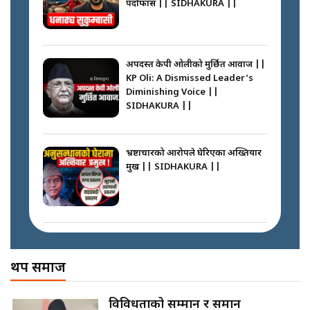
पर्दाफास || SIDHAKURA ||
SIDHAKURA ||
पासपोर्ट पाउन फेरि सकस । के हो समस्या
? || SIDHAKURA ||
अपदस्त केपी ओलीको मुर्छित आवाज ||
KP Oli: A Dismissed Leader’s
कस्तो छ नागढुङ्गा सुरुङमार्ग ? ||
Diminishing Voice ||
SIDHAKURA ||
SIDHAKURA ||
घरबाट निस्किएर आफ्नै घरमा आगो
लगाउन जानेलाई रोकौँः रवि लामिछाने ||
SIDHAKURA ||
भ्रष्टाचारको आरोपले घेरिएका अख्तियार
प्रमुख || SIDHAKURA ||
प्रश्नपत्र लिक गर्ने सुलभ सर ? ||
SIDHAKURA ||
प्रधानमन्त्री बालेनले सम्बोधनमा के भने ?
|| PM BALEN ADDRESS ||
SIDHAKURA ||
अख्तियारको कठघरामा घुस्याहा मन्त्रीहरू
! || CIAA Investigation over
थप समाज
Corrupted Minister ||
SIDHAKURA
अदालतको गुनासो अब सिधै सर्वोच्चमा
विविधताको सम्मान र समान