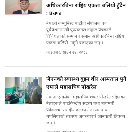
|| Court Grievances Directly to
अधिकारबिना राष्ट्रिय एकता बलियो हुँदैन
the Supreme Court ||
पोप्पोको पासोः कमाउने लोभमा घरबार नै
SIDHAKURA
: प्रचण्ड
उठिबास | The Dark Side of
'Poppo Live'-SIDHAKURA
नेपाली कम्युनिस्ट पार्टीका संयोजक एवं
INVESTIGATION
पूर्वप्रधानमन्त्री पुष्पकमल दाहाल प्रचण्डले
मोबिलिटीमा महिलाको पहुँच विस्तार गर्दै
विविधताको सम्मान र समान अधिकारबिना राष्ट्रिय
इनड्राइभ || SIDHAKURA ||
एकता बलियो नहुने बताएका छन् ।
मन्त्री आउने बित्तिकै सुरु भएको थियो
आइतबार, साउन २४, २०८३
घुसको डिल || Raj Kumar Gupta ||
SIDHAKURA ||
राष्ट्रिय सवालमा ९ दल एकजुट ||
Prachanda, Rabi, Gagan Stand
जेएनको स्वास्थ्य बुझ्न वीर अस्पताल पुगे
on the Same Page ||
घुसको डिल गर्ने मन्त्रीकाे राजिनामा,
एमाले महासचिव पोखरेल
SIDHAKURA ||
भूमिसुधार मन्त्रीलाई जोगाइदै ! ||
SIDHAKURA ||
नेकपा एमालेका महासचिव शंकर पोखरेलसहितका
नेताहरूले पार्टी केन्द्रीय सदस्य तथा बागमती
सहकारी पीडितसँग मन्त्री प्रतिभा रावलले
प्रदेशसभा संसदीय दलका नेता जगन्नाथ
भनिन्–साथ दिनुहोस्, दबाब होइन ||
थपलियाको स्वास्थ्य अवस्थाबारे जानकारी लिएका
Sidhakura || Pratibha Rawal
७८ लाख घुस खाने मन्त्री ! जोगाउने
छन् ।
प्रधानमन्त्री ? || SIDHAKURA ||