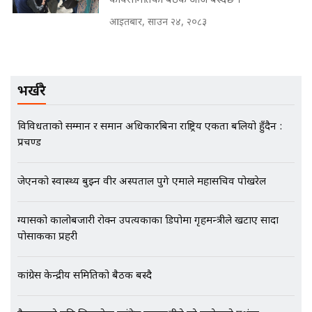
कार्यसमितिको बैठक आज बस्दैछ ।
मृतकका परिवारप्रति मेडिकल काउन्सीलको
आइतबार, साउन २४, २०८३
बदनियत ! न्याय खोज्दै भौतारिदै सुवास
|| THE REPORTER ||
भर्खरै
EXCLUSIVE - भिजिट भिसामा सेटिङको
गोप्य अडियो र म्यासेज, गृह मन्त्रालय
विविधताको सम्मान र समान अधिकारबिना राष्ट्रिय एकता बलियो हुँदैन :
कनेक्सन ! || VISIT VISA SCAM
प्रचण्ड
जेएनको स्वास्थ्य बुझ्न वीर अस्पताल पुगे एमाले महासचिव पोखरेल
भिजिट भिसामा गृह मन्त्रालयकै सेटिङः१
अर्ब बढी घुस!|| SIDHAKURA ||
ग्यासको कालोबजारी रोक्न उपत्यकाका डिपोमा गृहमन्त्रीले खटाए सादा
पोसाकका प्रहरी
कांग्रेस केन्द्रीय समितिको बैठक बस्दै
एभरेष्ट अस्पताल फलोअपः CCTV फुटेज
गायब || Everest Hospital