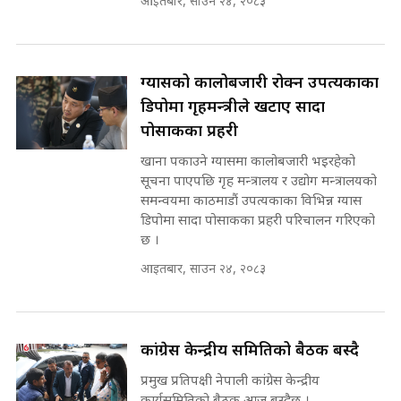
आइतबार, साउन २४, २०८३
SIDHAKURA INVESTIGATION
||
रसुवाकाे भाङ्गे झरना | Bhange
Waterfall of Rasuwa ||
SIDHAKURA ||
ग्यासको कालोबजारी रोक्न उपत्यकाका
मन्त्री र पूर्व मन्त्रीको ७८ लाख घुस डिलको
अडियो | FULL AUDIO |
डिपोमा गृहमन्त्रीले खटाए सादा
SIDHAKURA |
पोसाकका प्रहरी
कहिले बन्ला चक्रपथ ? विस्तार कार्यमा
खाना पकाउने ग्यासमा कालोबजारी भइरहेको
किन भइरहेछ ढिलाइ ?The Ring Road
सूचना पाएपछि गृह मन्त्रालय र उद्योग मन्त्रालयको
Expansion Dilemma |
मन्त्री राजकुमारलाई घुस दिने विचौलीया
समन्वयमा काठमाडौं उपत्यकाका विभिन्न ग्यास
SIDHAKURA |
पूर्व मन्त्री रञ्जिता || SIDHAKURA
डिपोमा सादा पोसाकका प्रहरी परिचालन गरिएको
||
छ ।
आइतबार, साउन २४, २०८३
मन्त्रीले घुस डिल गरेको अडियो ! दुई झोला
नोट मन्त्रीलाई घुस | SIDHAKURA |
कांग्रेस केन्द्रीय समितिको बैठक बस्दै
SIDHAKURA INVESTIGATION |
प्रमुख प्रतिपक्षी नेपाली कांग्रेस केन्द्रीय