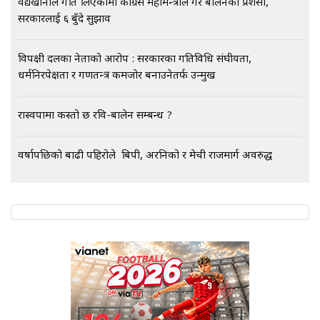
वैद्यखानाले गति लिएकोमा कांग्रेस महामन्त्रीले गरे बालेनको प्रशंसा,
Followup: CCTV Footage Lost |
SIDHAKURA |
सरकारलाई ६ बुँदे सुझाव
विपक्षी दलका नेताको आरोप : सरकारका गतिविधि संघीयता,
धर्मनिरपेक्षता र गणतन्त्र कमजोर बनाउनेतर्फ उन्मुख
रास्वपामा कस्तो छ रवि-बालेन सम्बन्ध ?
वर्षापछिको बाढी पहिरोले बिपी, अरनिको र मेची राजमार्ग अवरुद्ध