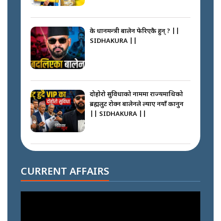
के प्रधानमन्त्री बालेन फेरिएकै हुन् ? ||
SIDHAKURA ||
दोहोरो सुविधाको नाममा राज्यमाथिको
ब्रह्मलुट रोक्न बालेनले ल्याए नयाँ कानुन
|| SIDHAKURA ||
निम्सदाइसँगै अस्ताएका रेकर्डहोल्डर
आरोहीहरू | Record-breaking
CURRENT AFFAIRS
climbers who set foot with
Nimsdai |
गोली ठोकेर पक्राउ गरिएको कर्मा ग्याङको