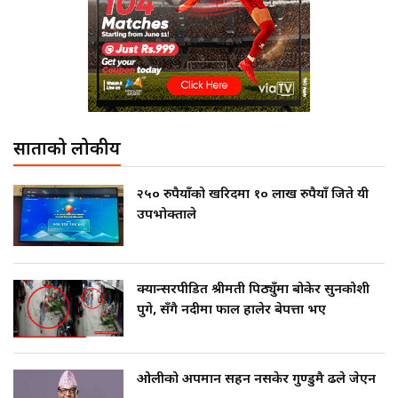
साताको लोकप्रीय
२५० रुपैयाँको खरिदमा १० लाख रुपैयाँ जिते यी
उपभोक्ताले
क्यान्सरपीडित श्रीमती पिठ्युँमा बोकेर सुनकोशी
पुगे, सँगै नदीमा फाल हालेर बेपत्ता भए
ओलीको अपमान सहन नसकेर गुण्डुमै ढले जेएन