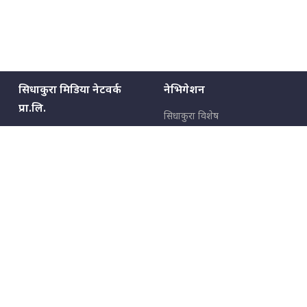
सिधाकुरा मिडिया नेटवर्क
नेभिगेशन
प्रा.लि.
सिधाकुरा विशेष
बालुवाटार–०३ काठमाडौँ, नेपाल
सबै कुरा
जनताका कुरा
सम्पर्क: ९८५१३६२६६६,
९८०२३६२६६६
उपभोक्ताका कुरा
इमेल:
news@sidhakura.com
,
info@sidhakura.com
अपराध
हाम्रो टीम
विज्ञापनका लागि
९८०२३६१६६६, ९८५१३३१६६६
marketing@sidhakura.com