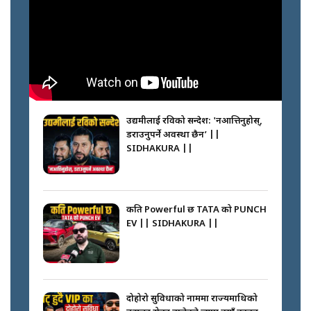
अपराध श्रृङ्खला || SIDHAKURA ||
नभाँडिएको सद्भाव : कप्तानगञ्जबाट
सल्किएको आगो निभाउनेहरू ||
SIDHAKURA || THE REPORTER
उद्यमीलाई रविको सन्देश: 'नआत्तिनुहोस्,
||
डराउनुपर्ने अवस्था छैन’ ||
SIDHAKURA ||
नेपालीलाई भरिया मात्र देख्ने दृष्टिकोण
बदलेका ‘निम्स दाई’ || SIDHAKURA
||
कति Powerful छ TATA को PUNCH
EV || SIDHAKURA ||
कप्तानगञ्जपछि मधेसमा के हुँदैछ ?
आगो निभाउने कि तेल थप्ने ? WHATS
HAPPENING IN MADHESH ? ||
दोहोरो सुविधाको नाममा राज्यमाथिको