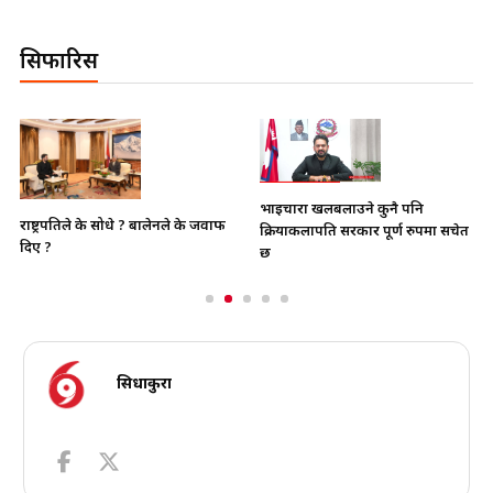
सिफारिस
भाइचारा खलबलाउने कुनै पनि
राष्ट्रपतिले के सोधे ? बालेनले के जवाफ
क्रियाकलापप्रति सरकार पूर्ण रुपमा सचेत
दिए ?
छ
सिधाकुरा