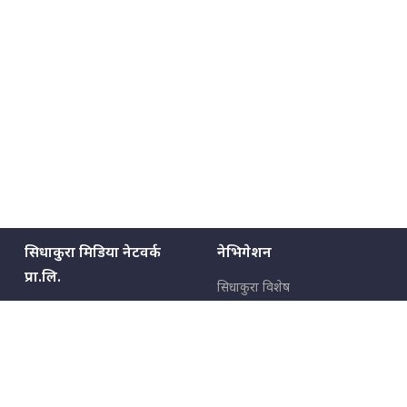
सिधाकुरा मिडिया नेटवर्क
नेभिगेशन
प्रा.लि.
सिधाकुरा विशेष
बालुवाटार–०३ काठमाडौँ, नेपाल
सबै कुरा
जनताका कुरा
सम्पर्क: ९८५१३६२६६६,
९८०२३६२६६६
उपभोक्ताका कुरा
इमेल:
news@sidhakura.com
,
info@sidhakura.com
अपराध