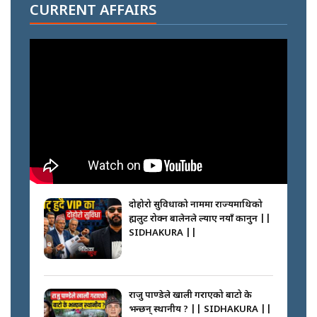
सल्किएको आगो निभाउनेहरू ||
CURRENT AFFAIRS
SIDHAKURA || THE REPORTER
||
नेपालीलाई भरिया मात्र देख्ने दृष्टिकोण
बदलेका ‘निम्स दाई’ || SIDHAKURA
||
कप्तानगञ्जपछि मधेसमा के हुँदैछ ?
आगो निभाउने कि तेल थप्ने ? WHATS
HAPPENING IN MADHESH ? ||
दोहोरो सुविधाको नाममा राज्यमाथिको
ब्रह्मलुट रोक्न बालेनले ल्याए नयाँ कानुन ||
SIDHAKURA ||
कप्तानगञ्ज घटनाको सुरुवात कसरी
भयो ? के के भयो ? || SUNSARI
CASE || SIDHAKURA || THE
राजु पाण्डेले खाली गराएको बाटो के
REPORTER ||
भन्छन् स्थानीय ? || SIDHAKURA ||