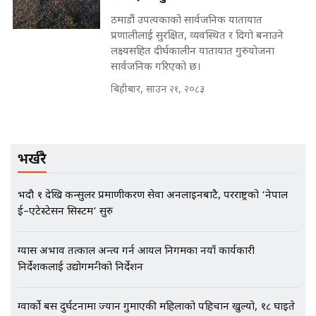
मन्त्रीले घुस डिल गरेको अडियो ! दुई झोला
ठमाडौं उपत्यकाको सार्वजनिक यातायात
नोट मन्त्रीलाई घुस | SIDHAKURA |
प्रणालीलाई सुरक्षित, व्यवस्थित र दिगो बनाउने
SIDHAKURA INVESTIGATION |
लक्ष्यसहित दीर्घकालीन यातायात गुरुयोजना
सार्वजनिक गरिएको छ।
बिहीबार, साउन २१, २०८३
मृतकका परिवारप्रति मेडिकल
काउन्सीलको बदनियत ! न्याय खोज्दै
भौतारिदै सुवास || THE REPORTER
||
भर्खरै
EXCLUSIVE - भिजिट भिसामा सेटिङको
भदौ १ देखि कन्सुलर प्रमाणीकरण सेवा अनलाइनबाटै, परराष्ट्रको ‘नेपाल
गोप्य अडियो र म्यासेज, गृह मन्त्रालय
ई–एटेस्टेसन सिस्टम’ सुरु
कनेक्सन ! || VISIT VISA SCAM
ग्यास अभाव तत्काल अन्त्य गर्न आयल निगमका नयाँ कार्यकारी
निर्देशकलाई उद्योगमन्त्रीको निर्देशन
भिजिट भिसामा गृह मन्त्रालयकै सेटिङः१
अर्ब बढी घुस!|| SIDHAKURA ||
ग्वार्को बस दुर्घटनामा ज्यान गुमाएकी महिलाको पहिचान खुल्यो, १८ घाइते