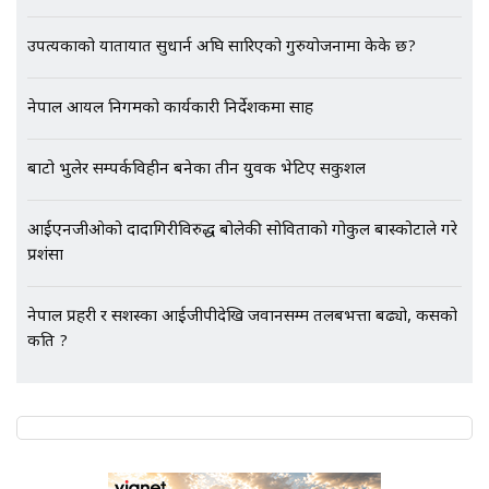
उपत्यकाको यातायात सुधार्न अघि सारिएको गुरुयोजनामा केके छ?
एभरेष्ट अस्पताल फलोअपः CCTV फुटेज
नेपाल आयल निगमको कार्यकारी निर्देशकमा साह
गायब || Everest Hospital
Followup: CCTV Footage Lost |
SIDHAKURA |
बाटो भुलेर सम्पर्कविहीन बनेका तीन युवक भेटिए सकुशल
आईएनजीओको दादागिरीविरुद्ध बोलेकी सोविताको गोकुल बास्कोटाले गरे
प्रशंसा
नेपाल प्रहरी र सशस्त्रका आईजीपीदेखि जवानसम्म तलबभत्ता बढ्यो, कसको
कति ?