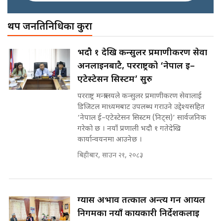
अख्तियारको कठघरामा घुस्याहा मन्त्रीहरू
! || CIAA Investigation over
थप जनप्रतिनिधिका कुरा
पछिल्लो परिस्थिति जलन अस्पतालमा
Corrupted Minister ||
छैन खाली बेड || SIDHAKURA ||
SIDHAKURA
राष्ट्रिय सवालमा ९ दल एकजुट ||
भदौ १ देखि कन्सुलर प्रमाणीकरण सेवा
Prachanda, Rabi, Gagan Stand
अनलाइनबाटै, परराष्ट्रको ‘नेपाल ई–
on the Same Page ||
पोप्पोको पासोः कमाउने लोभमा घरबार नै
SIDHAKURA ||
एटेस्टेसन सिस्टम’ सुरु
उठिबास | The Dark Side of
'Poppo Live'-SIDHAKURA
परराष्ट्र मन्त्रालयले कन्सुलर प्रमाणीकरण सेवालाई
INVESTIGATION
डिजिटल माध्यमबाट उपलब्ध गराउने उद्देश्यसहित
सहकारी पीडितसँग मन्त्री प्रतिभा रावलले
‘नेपाल ई–एटेस्टेसन सिस्टम (निट्स)’ सार्वजनिक
भनिन्–साथ दिनुहोस्, दबाब होइन ||
गरेको छ । नयाँ प्रणाली भदौ १ गतेदेखि
Sidhakura || Pratibha Rawal
मन्त्री आउने बित्तिकै सुरु भएको थियो
कार्यान्वयनमा आउनेछ ।
घुसको डिल || Raj Kumar Gupta ||
SIDHAKURA ||
बिहीबार, साउन २१, २०८३
रसुवाकाे भाङ्गे झरना | Bhange
Waterfall of Rasuwa ||
SIDHAKURA ||
घुसको डिल गर्ने मन्त्रीकाे राजिनामा,
ग्यास अभाव तत्काल अन्त्य गर्न आयल
भूमिसुधार मन्त्रीलाई जोगाइदै ! ||
निगमका नयाँ कार्यकारी निर्देशकलाई
SIDHAKURA ||