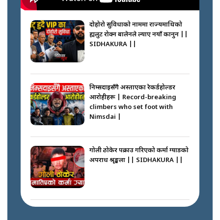
दोहोरो सुविधाको नाममा राज्यमाथिको
ब्रह्मलुट रोक्न बालेनले ल्याए नयाँ कानुन ||
SIDHAKURA ||
निम्सदाइसँगै अस्ताएका रेकर्डहोल्डर
आरोहीहरू | Record-breaking
climbers who set foot with
Nimsdai |
गोली ठोकेर पक्राउ गरिएको कर्मा ग्याङको
अपराध श्रृङ्खला || SIDHAKURA ||
नभाँडिएको सद्भाव : कप्तानगञ्जबाट