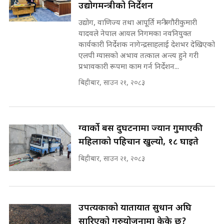
उद्योगमन्त्रीको निर्देशन
कहिले बन्ला चक्रपथ ? विस्तार कार्यमा
उद्योग, वाणिज्य तथा आपूर्ति मन्त्री गौरीकुमारी
किन भइरहेछ ढिलाइ ?The Ring Road
यादवले नेपाल आयल निगमका नवनियुक्त
Expansion Dilemma |
७८ लाख घुस खाने मन्त्री ! जोगाउने
कार्यकारी निर्देशक नागेन्द्रसाहलाई देशभर देखिएको
SIDHAKURA |
प्रधानमन्त्री ? || SIDHAKURA ||
एलपी ग्यासको अभाव तत्काल अन्त्य हुने गरी
SIDHAKURA INVESTIGATION
प्रभावकारी रूपमा काम गर्न निर्देशन...
||
पटकपटक भावुक बने गृहमन्त्री सुदन
बिहीबार, साउन २१, २०८३
गुरुङ, भक्कानिए सांसदहरू ||
SIDHAKURA ||
मन्त्री र पूर्व मन्त्रीको ७८ लाख घुस डिलको
अडियो | FULL AUDIO |
SIDHAKURA |
ग्वार्को बस दुर्घटनामा ज्यान गुमाएकी
महिलाको पहिचान खुल्यो, १८ घाइते
बिहीबार, साउन २१, २०८३
मन्त्री राजकुमारलाई घुस दिने विचौलीया
पूर्व मन्त्री रञ्जिता || SIDHAKURA
||
उपत्यकाको यातायात सुधार्न अघि
सारिएको गुरुयोजनामा केके छ?