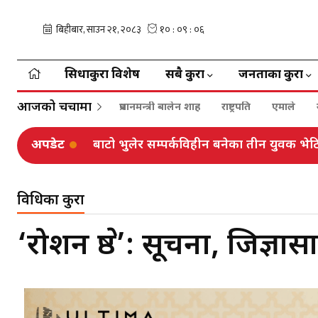
सिधाकुरा विशेष
सबै कुरा
जनताका कुरा
आजको चर्चामा
प्रधानमन्त्री बालेन शाह
राष्ट्रपति
एमाले
अपडेट
बाटो भुलेर सम्पर्कविहीन बनेका तीन युवक भ
प्रविधिका कुरा
‘रोशन श्रेष्ठ’: सूचना, जिज्