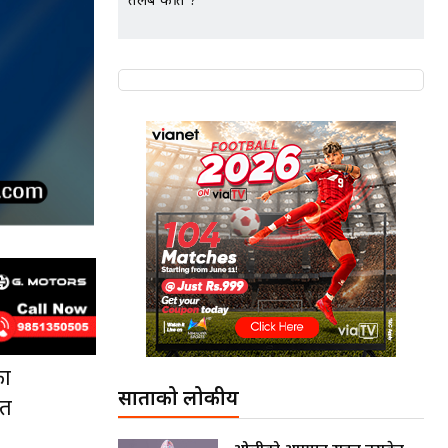
तलब कति ?
का
साताको लोकप्रीय
ित