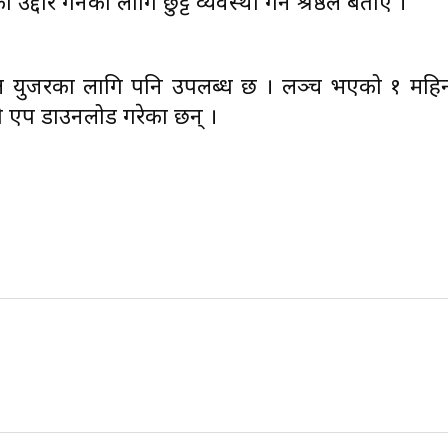
ार गर्नको लागि छुट्टै व्यवस्था गर्ने श्रेष्ठले बताए ।
एप्पल युजरका लागि पनि उपलब्ध छ । लञ्च भएको १ महि
े सो एप डाउनलोड गरेका छन् ।