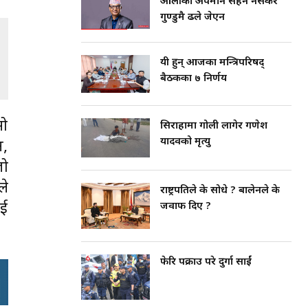
ओलीको अपमान सहन नसकेर
गुण्डुमै ढले जेएन
यी हुन् आजका मन्त्रिपरिषद्
बैठकका ७ निर्णय
सो
सिराहामा गोली लागेर गणेश
यादवको मृत्यु
न,
जो
ले
राष्ट्रपतिले के सोधे ? बालेनले के
ाई
जवाफ दिए ?
फेरि पक्राउ परे दुर्गा प्रसाईं