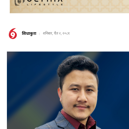
सिधाकुरा
शनिबार, चैत २, २०८१