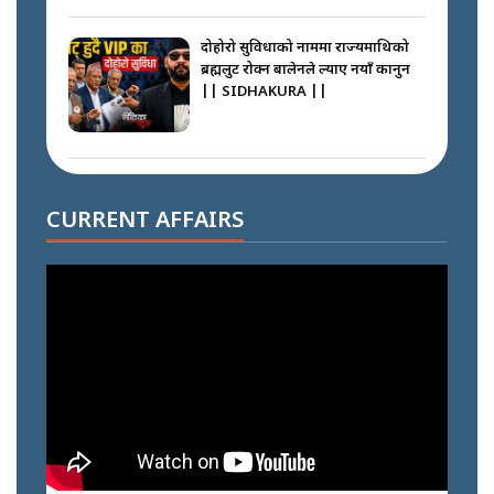
दोहोरो सुविधाको नाममा राज्यमाथिको
ब्रह्मलुट रोक्न बालेनले ल्याए नयाँ कानुन
|| SIDHAKURA ||
निम्सदाइसँगै अस्ताएका रेकर्डहोल्डर
आरोहीहरू | Record-breaking
CURRENT AFFAIRS
climbers who set foot with
Nimsdai |
गोली ठोकेर पक्राउ गरिएको कर्मा ग्याङको
अपराध श्रृङ्खला || SIDHAKURA ||
नभाँडिएको सद्भाव : कप्तानगञ्जबाट
सल्किएको आगो निभाउनेहरू ||