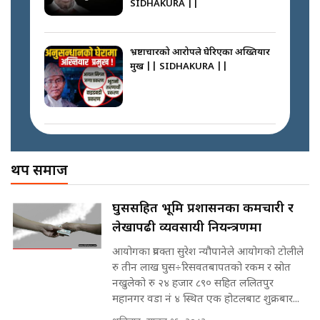
SIDHAKURA ||
घरबाट निस्किएर आफ्नै घरमा आगो
लगाउन जानेलाई रोकौँः रवि लामिछाने ||
SIDHAKURA ||
भ्रष्टाचारको आरोपले घेरिएका अख्तियार
प्रमुख || SIDHAKURA ||
प्रश्नपत्र लिक गर्ने सुलभ सर ? ||
SIDHAKURA ||
प्रधानमन्त्री बालेनले सम्बोधनमा के भने ?
|| PM BALEN ADDRESS ||
SIDHAKURA ||
अख्तियारको कठघरामा घुस्याहा मन्त्रीहरू
! || CIAA Investigation over
थप समाज
Corrupted Minister ||
SIDHAKURA
अदालतको गुनासो अब सिधै सर्वोच्चमा
घुससहित भूमि प्रशासनका कर्मचारी र
|| Court Grievances Directly to
लेखापढी व्यवसायी नियन्त्रणमा
the Supreme Court ||
पोप्पोको पासोः कमाउने लोभमा घरबार नै
SIDHAKURA
उठिबास | The Dark Side of
आयोगका प्रवक्ता सुरेश न्यौपानेले आयोगको टोलीले
'Poppo Live'-SIDHAKURA
रु तीन लाख घुस÷रिसवतबापतको रकम र स्रोत
INVESTIGATION
नखुलेको रु २४ हजार ८९० सहित ललितपुर
मोबिलिटीमा महिलाको पहुँच विस्तार गर्दै
महानगर वडा नं ४ स्थित एक होटलबाट शुक्रबार...
इनड्राइभ || SIDHAKURA ||