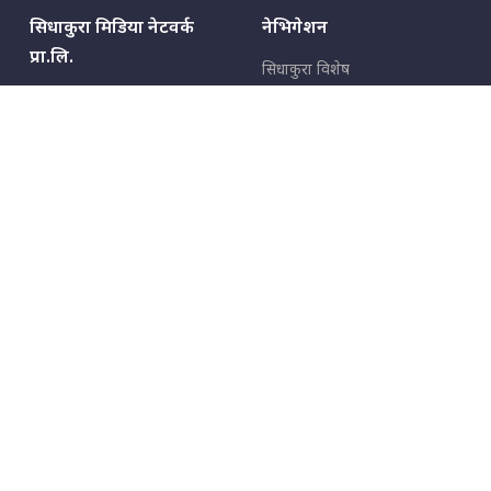
सिधाकुरा मिडिया नेटवर्क
नेभिगेशन
प्रा.लि.
सिधाकुरा विशेष
बालुवाटार–०३ काठमाडौँ, नेपाल
सबै कुरा
जनताका कुरा
सम्पर्क: ९८५१३६२६६६,
९८०२३६२६६६
उपभोक्ताका कुरा
इमेल:
news@sidhakura.com
,
info@sidhakura.com
अपराध
हाम्रो टीम
विज्ञापनका लागि
९८०२३६१६६६, ९८५१३३१६६६
marketing@sidhakura.com
प्रकाशक
सम्पादक
युवराज कंडेल
अक्षर काका