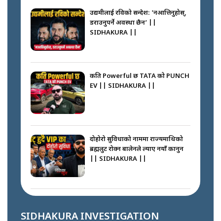
SIDHAKURA || THE REPORTER
उद्यमीलाई रविको सन्देश: 'नआत्तिनुहोस्,
||
डराउनुपर्ने अवस्था छैन’ ||
SIDHAKURA ||
नेपालीलाई भरिया मात्र देख्ने दृष्टिकोण
बदलेका ‘निम्स दाई’ || SIDHAKURA
||
कति Powerful छ TATA को PUNCH
EV || SIDHAKURA ||
कप्तानगञ्जपछि मधेसमा के हुँदैछ ?
आगो निभाउने कि तेल थप्ने ? WHATS
HAPPENING IN MADHESH ? ||
दोहोरो सुविधाको नाममा राज्यमाथिको
ब्रह्मलुट रोक्न बालेनले ल्याए नयाँ कानुन
|| SIDHAKURA ||
कप्तानगञ्ज घटनाको सुरुवात कसरी
भयो ? के के भयो ? || SUNSARI
CASE || SIDHAKURA || THE
राजु पाण्डेले खाली गराएको बाटो के
REPORTER ||
भन्छन् स्थानीय ? || SIDHAKURA ||
SIDHAKURA INVESTIGATION