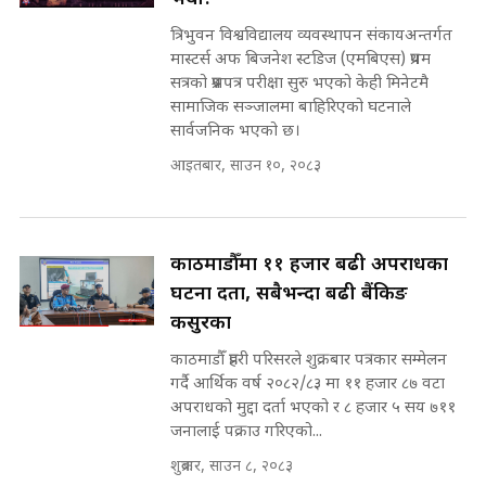
कहिले बन्ला चक्रपथ ? विस्तार कार्यमा
त्रिभुवन विश्वविद्यालय व्यवस्थापन संकायअन्तर्गत
किन भइरहेछ ढिलाइ ?The Ring Road
मास्टर्स अफ बिजनेश स्टडिज (एमबिएस) प्रथम
Expansion Dilemma |
मन्त्री राजकुमारलाई घुस दिने विचौलीया
सत्रको प्रश्नपत्र परीक्षा सुरु भएको केही मिनेटमै
SIDHAKURA |
पूर्व मन्त्री रञ्जिता || SIDHAKURA
सामाजिक सञ्जालमा बाहिरिएको घटनाले
||
सार्वजनिक भएको छ।
आइतबार, साउन १०, २०८३
मन्त्रीले घुस डिल गरेको अडियो ! दुई झोला
नोट मन्त्रीलाई घुस | SIDHAKURA |
काठमाडौँमा ११ हजार बढी अपराधका
SIDHAKURA INVESTIGATION |
घटना दर्ता, सबैभन्दा बढी बैंकिङ
कसुरका
मृतकका परिवारप्रति मेडिकल काउन्सीलको
काठमाडौँ प्रहरी परिसरले शुक्रबार पत्रकार सम्मेलन
बदनियत ! न्याय खोज्दै भौतारिदै सुवास
गर्दै आर्थिक वर्ष २०८२/८३ मा ११ हजार ८७ वटा
|| THE REPORTER ||
अपराधको मुद्दा दर्ता भएको र ८ हजार ५ सय ७११
जनालाई पक्राउ गरिएको...
शुक्रबार, साउन ८, २०८३