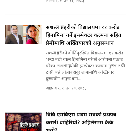
शनिबार, साउन १६, २०८३
मन्त्री आउने बित्तिकै सुरु भएको थियो
घुसको डिल || Raj Kumar Gupta ||
SIDHAKURA ||
राष्ट्रिय सवालमा ९ दल एकजुट ||
सशस्त्र प्रहरीको विद्यालयमा ११ करोड
Prachanda, Rabi, Gagan Stand
हिनामिना गर्ने इन्स्पेक्टर कल्पना सहित
on the Same Page ||
घुसको डिल गर्ने मन्त्रीकाे राजिनामा,
प्रेमीमाथि अख्तियारको अनुसन्धान
SIDHAKURA ||
भूमिसुधार मन्त्रीलाई जोगाइदै ! ||
SIDHAKURA ||
सशस्त्र प्रहरीको कीर्तिपुरस्थित विद्यालयमा ११ करोड
भन्दा बढी रकम हिनामिना गरेको आरोपमा पक्राउ
सहकारी पीडितसँग मन्त्री प्रतिभा रावलले
परेका सशस्त्र प्रहरीकी इन्स्पेक्टर कल्पना गुरुङ र प्रेमी
भनिन्–साथ दिनुहोस्, दबाब होइन ||
टासी भन्ने लीलाबहादुर लामामाथि अख्तियार
Sidhakura || Pratibha Rawal
७८ लाख घुस खाने मन्त्री ! जोगाउने
दुरुपयोग अनुसन्धान...
प्रधानमन्त्री ? || SIDHAKURA ||
आइतबार, साउन १०, २०८३
SIDHAKURA INVESTIGATION
||
रसुवाकाे भाङ्गे झरना | Bhange
Waterfall of Rasuwa ||
SIDHAKURA ||
त्रिवि एमबिएस प्रथम सत्रको प्रश्नपत्र
मन्त्री र पूर्व मन्त्रीको ७८ लाख घुस डिलको
अडियो | FULL AUDIO |
कसरी बाहिरियो? अहिलेसम्म केके
SIDHAKURA |
भयो?