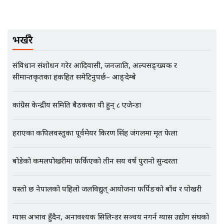
EXCLUSIVE - भिजिट भिसामा सेटिङको
गोप्य अडियो र म्यासेज, गृह मन्त्रालय
कनेक्सन ! || VISIT VISA SCAM
भर्खरै
संविधान संशोधन गरेर आदिवासी, जनजाति, अल्पसङ्ख्यक र
भिजिट भिसामा गृह मन्त्रालयकै सेटिङः१
सीमान्तकृतका हकहित समेटिनुपर्छ– आङ्देम्बे
अर्ब बढी घुस!|| SIDHAKURA ||
कांग्रेस केन्द्रीय समिति बैठकका यी हुन् ८ एजेन्डा
एभरेष्ट अस्पताल फलोअपः CCTV फुटेज
हराएका कपिलवस्तुका पूर्वमेयर किरण सिंह जंगलमा मृत फेला
गायब || Everest Hospital
Followup: CCTV Footage Lost |
बोडेको कमलपोखरीमा फर्किएको तीन सय वर्ष पुरानो सुन्दरता
SIDHAKURA |
यस्तो छ नेपालको पहिलो जलविद्युत् आयोजना फर्पिङको बाँध र पोखरी
ग्यास अभाव हुँदैन, अनावश्यक सिलिन्डर सञ्चय नगर्न ग्यास उद्योग संघको