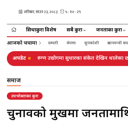
सिधाकुरा विशेष
सबै कुरा
जनताका कुरा
आजको चर्चामा
दम्पती
बेपत्ता
सुनकोशी
प्रधानमन्त्री 
अपडेट
सिँढीबाट लडेर युवकको मृत्यु
समाज
उपभोक्ताका कुरा
चुनावको मुखमा जनतामाथि