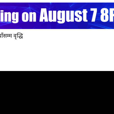
ँसम्म वृद्धि