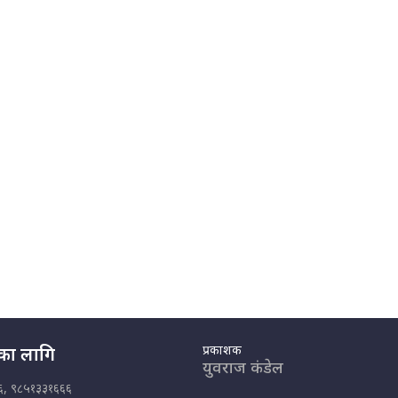
प्रकाशक
नका लागि
युवराज कंडेल
६, ९८५१३३१६६६