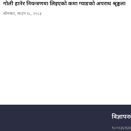
गोली हानेर नियन्त्रणमा लिइएको कर्मा ग्याङको अपराध श्रृङ्खला
सोमबार, साउन १८, २०८३
विज्ञाप
९८०२३६१६६