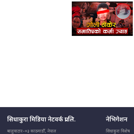
सिधाकुरा मिडिया नेटवर्क प्रा.लि.
नेभिगेशन
बालुवाटार–०३ काठमाडौँ, नेपाल
सिधाकुरा विशेष