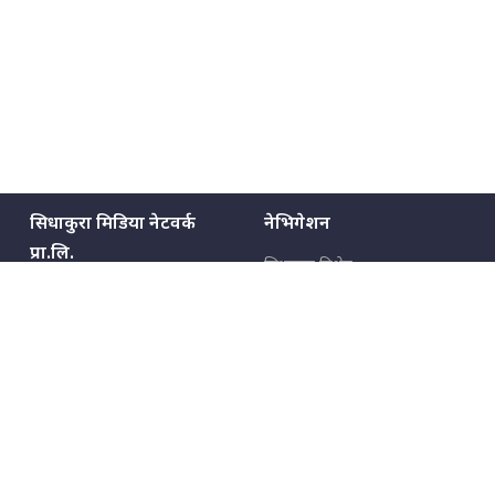
सिधाकुरा मिडिया नेटवर्क
नेभिगेशन
प्रा.लि.
सिधाकुरा विशेष
बालुवाटार–०३ काठमाडौँ, नेपाल
सबै कुरा
जनताका कुरा
सम्पर्क: ९८५१३६२६६६,
९८०२३६२६६६
उपभोक्ताका कुरा
इमेल:
news@sidhakura.com
,
info@sidhakura.com
अपराध
हाम्रो टीम