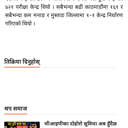
देशभर १ हजार ४२० र जापानमा १ समेत गरी कूल १ हजार
४२१ परीक्षा केन्द्र थियो । सबैभन्दा बढी काठमाडौंमा १६१ र
सबैभन्दा कम मनाङ र मुस्ताङ जिल्लामा १–१ केन्द्र निर्धारण
गरिएको थियो ।
प्रतिक्रिया दिनुहोस्
थप समाज
भीआईपीका दोहोरो सुविधा अब हुँदैछ