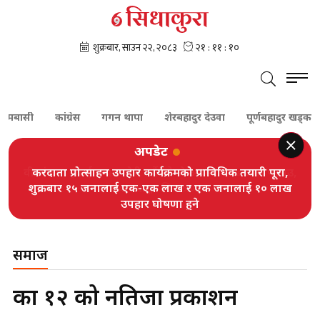
मबासी
कांग्रेस
गगन थापा
शेरबहादुर देउवा
पूर्णबहादुर खड्का
अपडेट
करदाता प्रोत्साहन उपहार कार्यक्रमको प्राविधिक तयारी पूरा,
शुक्रबार १५ जनालाई एक-एक लाख र एक जनालाई १० लाख
उपहार घोषणा हुने
समाज
कक्षा १२ को नतिजा प्रकाशन