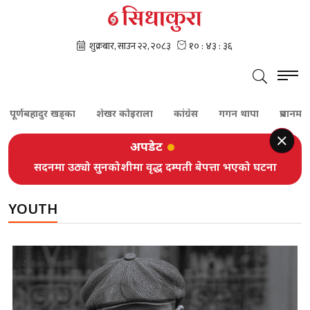
ूर्णबहादुर खड्का
शेखर कोइराला
कांग्रेस
गगन थापा
प्रधानमन्त्री
अपडेट
सदनमा उठ्यो सुनकोशीमा वृद्ध दम्पती बेपत्ता भएको घटना
YOUTH