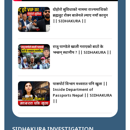
बदलेका ‘निम्स दाई’ || SIDHAKURA
||
दोहोरो सुविधाको नाममा राज्यमाथिको
ब्रह्मलुट रोक्न बालेनले ल्याए नयाँ कानुन
|| SIDHAKURA ||
कप्तानगञ्जपछि मधेसमा के हुँदैछ ?
आगो निभाउने कि तेल थप्ने ? WHATS
HAPPENING IN MADHESH ? ||
राजु पाण्डेले खाली गराएको बाटो के
भन्छन् स्थानीय ? || SIDHAKURA ||
कप्तानगञ्ज घटनाको सुरुवात कसरी
भयो ? के के भयो ? || SUNSARI
CASE || SIDHAKURA || THE
पासपोर्ट विभाग मध्यरात पनि खुला ||
REPORTER ||
Inside Department of
Passports Nepal || SIDHAKURA
||
भीड नियन्त्रण गर्न बारम्बार किन चुक्दैछ
प्रहरी ? Police repeatedly fail to
control crowds ?
कहाँ हरायो ग्यास ? || Where Did
the Gas Go? || SIDHAKURA ||
SIDHAKURA INVESTIGATION