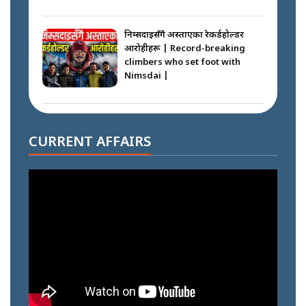
निम्सदाइसँगै अस्ताएका रेकर्डहोल्डर
आरोहीहरू | Record-breaking
climbers who set foot with
Nimsdai |
गोली ठोकेर पक्राउ गरिएको कर्मा ग्याङको
अपराध श्रृङ्खला || SIDHAKURA ||
CURRENT AFFAIRS
नभाँडिएको सद्भाव : कप्तानगञ्जबाट
सल्किएको आगो निभाउनेहरू ||
SIDHAKURA || THE REPORTER
||
नेपालीलाई भरिया मात्र देख्ने दृष्टिकोण