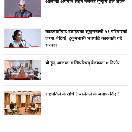
ओलीको अपमान सहन नसकेर गुण्डुमै ढले जेएन
काठमाडौँबाट उठाइएका सुकुमबासी ५१ परिवारको
जग्गा भेटियो, हुकुमबासी भएपछि कारवाही गर्दै
सरकार
यी हुन् आजका मन्त्रिपरिषद् बैठकका ७ निर्णय
राष्ट्रपतिले के सोधे ? बालेनले के जवाफ दिए ?