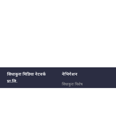
सिधाकुरा मिडिया नेटवर्क
नेभिगेशन
प्रा.लि.
सिधाकुरा विशेष
बालुवाटार–०३ काठमाडौँ, नेपाल
सबै कुरा
जनताका कुरा
सम्पर्क: ९८५१३६२६६६,
९८०२३६२६६६
उपभोक्ताका कुरा
इमेल:
news@sidhakura.com
,
info@sidhakura.com
अपराध