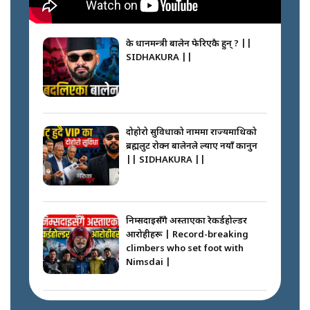
के प्रधानमन्त्री बालेन फेरिएकै हुन् ? ||
SIDHAKURA ||
दोहोरो सुविधाको नाममा राज्यमाथिको
ब्रह्मलुट रोक्न बालेनले ल्याए नयाँ कानुन
|| SIDHAKURA ||
निम्सदाइसँगै अस्ताएका रेकर्डहोल्डर
आरोहीहरू | Record-breaking
climbers who set foot with
Nimsdai |
गोली ठोकेर पक्राउ गरिएको कर्मा ग्याङको