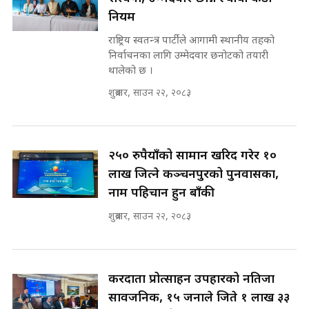
SIDHAKURA ||
नियम
कहिले बन्ला चक्रपथ ? विस्तार कार्यमा
राष्ट्रिय स्वतन्त्र पार्टीले आगामी स्थानीय तहको
किन भइरहेछ ढिलाइ ?The Ring Road
निर्वाचनका लागि उम्मेदवार छनोटको तयारी
Expansion Dilemma |
७८ लाख घुस खाने मन्त्री ! जोगाउने
थालेको छ ।
SIDHAKURA |
प्रधानमन्त्री ? || SIDHAKURA ||
SIDHAKURA INVESTIGATION
शुक्रबार, साउन २२, २०८३
||
पटकपटक भावुक बने गृहमन्त्री सुदन
गुरुङ, भक्कानिए सांसदहरू ||
SIDHAKURA ||
मन्त्री र पूर्व मन्त्रीको ७८ लाख घुस डिलको
२५० रुपैयाँको सामान खरिद गरेर १०
अडियो | FULL AUDIO |
लाख जित्ने कञ्चनपुरको पुनर्वासका,
SIDHAKURA |
नाम पहिचान हुन बाँकी
शुक्रबार, साउन २२, २०८३
मन्त्री राजकुमारलाई घुस दिने विचौलीया
पूर्व मन्त्री रञ्जिता || SIDHAKURA
||
करदाता प्रोत्साहन उपहारको नतिजा
सार्वजनिक, १५ जनाले जिते १ लाख ३३