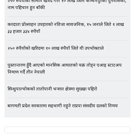
२५० रुपैयाँको सामान खरिद गरेर १० लाख जित्ने कञ्चनपुरको पुनर्वासका,
नाम पहिचान हुन बाँकी
करदाता प्रोत्साहन उपहारको नतिजा सार्वजनिक, १५ जनाले जिते १ लाख
एभरेष्ट अस्पताल फलोअपः CCTV फुटेज
३३ हजार ३३४ रुपैयाँ
गायब || Everest Hospital
Followup: CCTV Footage Lost |
SIDHAKURA |
२५० रुपैयाँको खरिदमा १० लाख रुपैयाँ जिते यी उपभोक्ताले
पुस्तान्तरण हुँदै आएको मानसिक आघातको चक्र तोड्न एआई स्टार्टअप
निर्माण गर्दै तीन नेपाली
सिन्धुपाल्चोकको तातोपानी भन्सार क्षेत्रमा सुख्खा पहिरो
बागमती प्रदेश सरकारमा सहभागी नहुने राप्रपा संसदीय दलको निर्णय