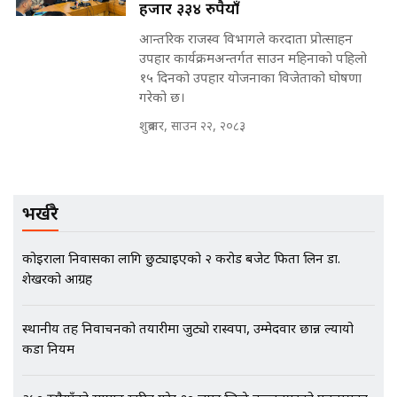
हजार ३३४ रुपैयाँ
मन्त्रीले घुस डिल गरेको अडियो ! दुई झोला
आन्तरिक राजस्व विभागले करदाता प्रोत्साहन
नोट मन्त्रीलाई घुस | SIDHAKURA |
उपहार कार्यक्रमअन्तर्गत साउन महिनाको पहिलो
SIDHAKURA INVESTIGATION |
१५ दिनको उपहार योजनाका विजेताको घोषणा
गरेको छ।
शुक्रबार, साउन २२, २०८३
मृतकका परिवारप्रति मेडिकल काउन्सीलको
बदनियत ! न्याय खोज्दै भौतारिदै सुवास
|| THE REPORTER ||
भर्खरै
EXCLUSIVE - भिजिट भिसामा सेटिङको
कोइराला निवासका लागि छुट्याइएको २ करोड बजेट फिर्ता लिन डा.
गोप्य अडियो र म्यासेज, गृह मन्त्रालय
शेखरको आग्रह
कनेक्सन ! || VISIT VISA SCAM
स्थानीय तह निर्वाचनको तयारीमा जुट्यो रास्वपा, उम्मेदवार छान्न ल्यायो
कडा नियम
भिजिट भिसामा गृह मन्त्रालयकै सेटिङः१
अर्ब बढी घुस!|| SIDHAKURA ||