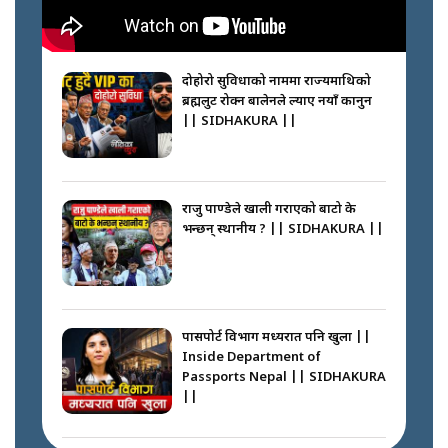
नेपालीलाई भरिया मात्र देख्ने दृष्टिकोण
बदलेका ‘निम्स दाई’ || SIDHAKURA
||
दोहोरो सुविधाको नाममा राज्यमाथिको
ब्रह्मलुट रोक्न बालेनले ल्याए नयाँ कानुन
|| SIDHAKURA ||
कप्तानगञ्जपछि मधेसमा के हुँदैछ ?
आगो निभाउने कि तेल थप्ने ? WHATS
HAPPENING IN MADHESH ? ||
राजु पाण्डेले खाली गराएको बाटो के
भन्छन् स्थानीय ? || SIDHAKURA ||
कप्तानगञ्ज घटनाको सुरुवात कसरी
भयो ? के के भयो ? || SUNSARI
CASE || SIDHAKURA || THE
पासपोर्ट विभाग मध्यरात पनि खुला ||
REPORTER ||
Inside Department of
Passports Nepal || SIDHAKURA
||
भीड नियन्त्रण गर्न बारम्बार किन चुक्दैछ
प्रहरी ? Police repeatedly fail to