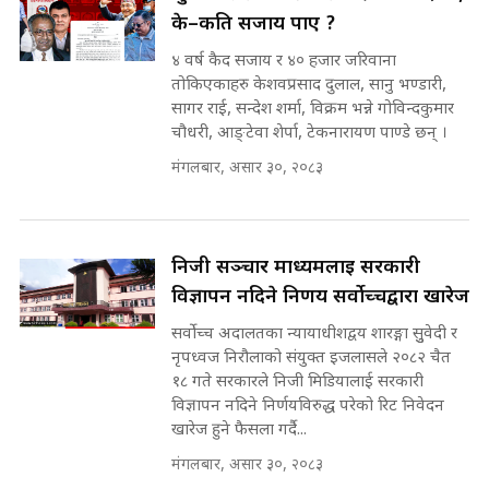
मन्त्री र पूर्व मन्त्रीको ७८ लाख घुस डिलको
के–कति सजाय पाए ?
अडियो | FULL AUDIO |
SIDHAKURA |
४ वर्ष कैद सजाय र ४० हजार जरिवाना
तोकिएकाहरु केशवप्रसाद दुलाल, सानु भण्डारी,
सागर राई, सन्देश शर्मा, विक्रम भन्ने गोविन्दकुमार
चौधरी, आङ्टेवा शेर्पा, टेकनारायण पाण्डे छन् ।
मन्त्री राजकुमारलाई घुस दिने विचौलीया
पूर्व मन्त्री रञ्जिता || SIDHAKURA
मंगलबार, असार ३०, २०८३
||
निजी सञ्चार माध्यमलाई सरकारी
मन्त्रीले घुस डिल गरेको अडियो ! दुई झोला
विज्ञापन नदिने निर्णय सर्वोच्चद्वारा खारेज
नोट मन्त्रीलाई घुस | SIDHAKURA |
SIDHAKURA INVESTIGATION |
सर्वोच्च अदालतका न्यायाधीशद्वय शारङ्गा सुुवेदी र
नृपध्वज निरौलाको संयुक्त इजलासले २०८२ चैत
१८ गते सरकारले निजी मिडियालाई सरकारी
विज्ञापन नदिने निर्णयविरुद्ध परेको रिट निवेदन
मृतकका परिवारप्रति मेडिकल काउन्सीलको
खारेज हुने फैसला गर्दै...
बदनियत ! न्याय खोज्दै भौतारिदै सुवास
|| THE REPORTER ||
मंगलबार, असार ३०, २०८३