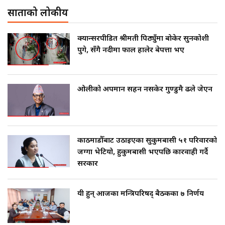
साताको लोकप्रीय
क्यान्सरपीडित श्रीमती पिठ्युँमा बोकेर सुनकोशी
पुगे, सँगै नदीमा फाल हालेर बेपत्ता भए
ओलीको अपमान सहन नसकेर गुण्डुमै ढले जेएन
काठमाडौँबाट उठाइएका सुकुमबासी ५१ परिवारको
जग्गा भेटियो, हुकुमबासी भएपछि कारवाही गर्दै
सरकार
यी हुन् आजका मन्त्रिपरिषद् बैठकका ७ निर्णय