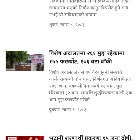
निवेदनमा सांसदहरूले निजी स्वीकयसचिव राख्ने
सहकारी पीडितसँग मन्त्री प्रतिभा रावलले
सम्बन्धमा भएको निर्णय कानुनविपरीत हुने मात्र
भनिन्–साथ दिनुहोस्, दबाब होइन ||
नभई यो संविधानको भावना...
Sidhakura || Pratibha Rawal
मन्त्री आउने बित्तिकै सुरु भएको थियो
शुक्रबार, साउन ८, २०८३
घुसको डिल || Raj Kumar Gupta ||
SIDHAKURA ||
रसुवाकाे भाङ्गे झरना | Bhange
Waterfall of Rasuwa ||
विशेष अदालतमा २६१ मुद्दा रहेकामा
SIDHAKURA ||
घुसको डिल गर्ने मन्त्रीकाे राजिनामा,
१५५ फछर्योट, १०६ वटा बाँकी
भूमिसुधार मन्त्रीलाई जोगाइदै ! ||
विशेष अदालतले यस वर्ष गैरकानुनी सम्पत्ति
SIDHAKURA ||
आर्जनसम्बन्धी पाँच थान, निर्णयगत अनियमितता
कहिले बन्ला चक्रपथ ? विस्तार कार्यमा
१०४ थान, नक्कली प्रमाणपत्र १२ थान, घुस
किन भइरहेछ ढिलाइ ?The Ring Road
(रिसवत) ३२ थान, सम्पत्ति शुद्धीकरणसम्बन्धी एक
Expansion Dilemma |
थान मुद्दा फछर्योट गरेको...
७८ लाख घुस खाने मन्त्री ! जोगाउने
SIDHAKURA |
प्रधानमन्त्री ? || SIDHAKURA ||
बुधबार, साउन ६, २०८३
SIDHAKURA INVESTIGATION
||
पटकपटक भावुक बने गृहमन्त्री सुदन
गुरुङ, भक्कानिए सांसदहरू ||
भुटानी शरणार्थी प्रकरणः १५ जना दोषी,
SIDHAKURA ||