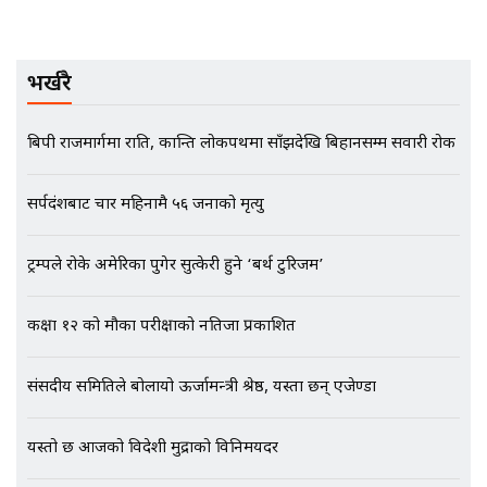
EXCLUSIVE - भिजिट भिसामा सेटिङको
भर्खरै
गोप्य अडियो र म्यासेज, गृह मन्त्रालय
कनेक्सन ! || VISIT VISA SCAM
बिपी राजमार्गमा राति, कान्ति लोकपथमा साँझदेखि बिहानसम्म सवारी रोक
सर्पदंशबाट चार महिनामै ५६ जनाको मृत्यु
भिजिट भिसामा गृह मन्त्रालयकै सेटिङः१
अर्ब बढी घुस!|| SIDHAKURA ||
ट्रम्पले रोके अमेरिका पुगेर सुत्केरी हुने ‘बर्थ टुरिजम’
कक्षा १२ को मौका परीक्षाको नतिजा प्रकाशित
एभरेष्ट अस्पताल फलोअपः CCTV फुटेज
गायब || Everest Hospital
संसदीय समितिले बोलायो ऊर्जामन्त्री श्रेष्ठ, यस्ता छन् एजेण्डा
Followup: CCTV Footage Lost |
SIDHAKURA |
यस्तो छ आजको विदेशी मुद्राको विनिमयदर