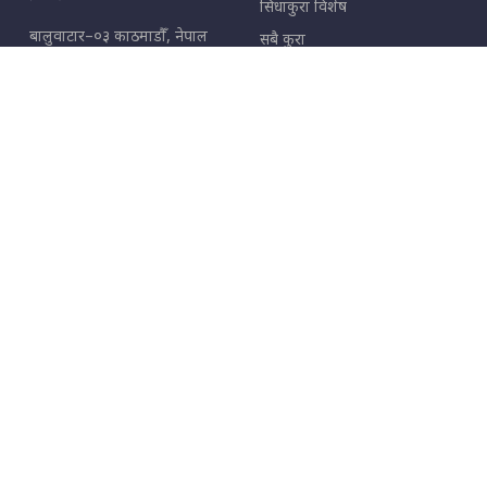
सिधाकुरा विशेष
बालुवाटार–०३ काठमाडौँ, नेपाल
सबै कुरा
जनताका कुरा
सम्पर्क: ९८५१३६२६६६,
९८०२३६२६६६
उपभोक्ताका कुरा
इमेल:
news@sidhakura.com
,
info@sidhakura.com
अपराध
हाम्रो टीम
विज्ञापनका लागि
९८०२३६१६६६, ९८५१३३१६६६
marketing@sidhakura.com
प्रकाशक
सम्पादक
युवराज कंडेल
अक्षर काका
सूचना विभाग दर्ता नं.
४००५-२०७९/८०