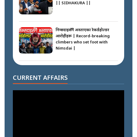
|| SIDHAKURA ||
निम्सदाइसँगै अस्ताएका रेकर्डहोल्डर
आरोहीहरू | Record-breaking
climbers who set foot with
Nimsdai |
गोली ठोकेर पक्राउ गरिएको कर्मा ग्याङको
अपराध श्रृङ्खला || SIDHAKURA ||
CURRENT AFFAIRS
नभाँडिएको सद्भाव : कप्तानगञ्जबाट
सल्किएको आगो निभाउनेहरू ||
SIDHAKURA || THE REPORTER
||