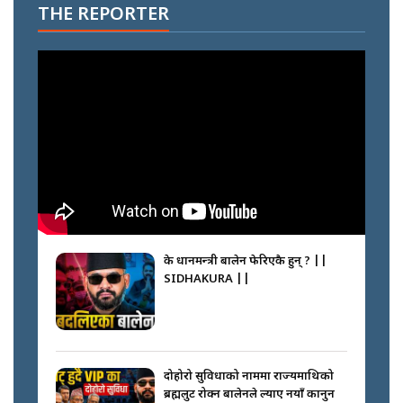
THE REPORTER
के प्रधानमन्त्री बालेन फेरिएकै हुन् ? ||
SIDHAKURA ||
दोहोरो सुविधाको नाममा राज्यमाथिको
ब्रह्मलुट रोक्न बालेनले ल्याए नयाँ कानुन